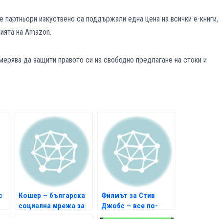
 партньори изкуствено са поддържали една цена на всички е-книги,
цията на Amazon.
амерява да защити правото си на свободно предлагане на стоки и
с
Кошер – българска
Филмът за Стив
социална мрежа за
Джобс – все по-
студенти
близо до реализация