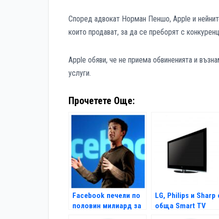
Според адвокат Норман Пеншо, Apple и нейните
които продават, за да се преборят с конкурен
Apple обяви, че не приема обвиненията и възн
услуги.
Прочетете Още:
Facebook печели по
LG, Philips и Sharp 
половин милиард за
обща Smart TV
6 месеца
платформа