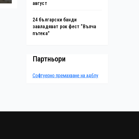
август
24 български банди
завладяват рок фест “Вълча
пътека”
Партньори
Софтуерно премахване на адблу