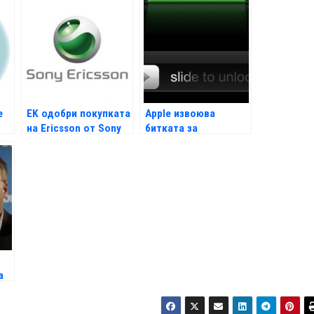
е
EK одобри покупката
Apple извоюва
на Ericsson от Sony
битката за
жестовото
отключване
а