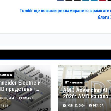
Tumblr ще позволи рекламирането в рамките 
блога
Компании
neider Electric и
ИТ Компании
D представят
AMD Advancing AI
рвия референтен
2026: AMD изцяло
И 30, 2026
SMART
зайн на
насочена към
ЮЛИ 27, 2026
DENICA
атформата Helios
ORTER
епохата на Агентни