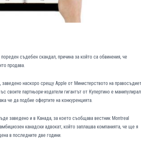
 пореден съдебен скандал, причина за който са обвинения, че
ито продава.
, заведено наскоро срещу Apple от Министерството на правосъдие
със своите партньори-издатели гигантът от Купертино е манипулирал
така че да подбие офертите на конкуренцията.
ъде заведено и в Канада, за което съобщава вестник Montreal
амбициозен канадски адвокат, който заплашва компанията, че ще я
дена в последните две години.