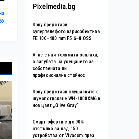
Pixelmedia.bg
на
Sony представи
супертелефото вариообектива
FE 100–400 mm F5.6–8 OSS
AI не е най-голямата заплаха,
а загубата на усещането за
собствената ни
професионална стойнос
Sony представи слушалките с
шумопотискане WH-1000XM6 в
нов цвят „Olive Gray“
Смарт оферти с до 90%
отстъпка за над 150
я
устройства от Vivacom през