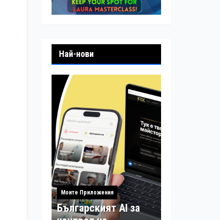
Най-нови
Моите Приложения
Българският AI за