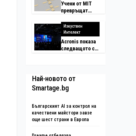
Учени от MIT
превръщат
молекулите в
надеждни
Изкуствен
електронни
Интелект
устройства
Acronis показа
следващото си
поколение
автономни
услуги
Най-новото от
Smartage.bg
Българският AI за контрол на
качествени майстори завзе
още шест страни в Европа
Dreame отбелязва