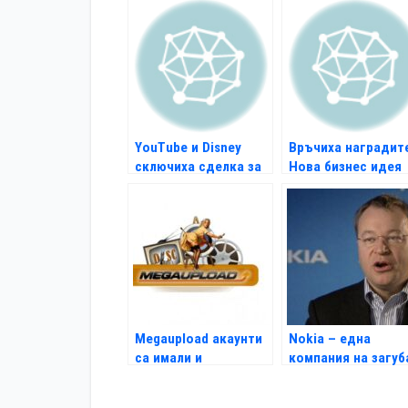
YouTube и Disney
Връчиха наградит
сключиха сделка за
Нова бизнес идея
видео серии
Megaupload акаунти
Nokia – една
са имали и
компания на загуб
американски
политици