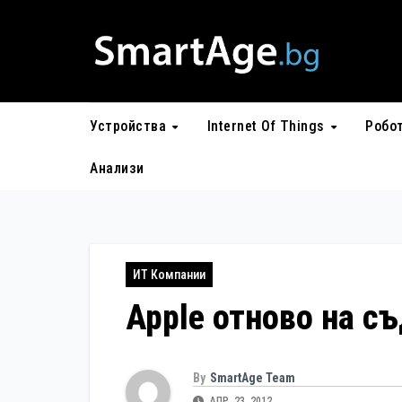
Skip
to
content
Устройства
Internet Of Things
Робо
Анализи
ИТ Компании
Apple отново на съ
By
SmartAge Team
АПР. 23, 2012