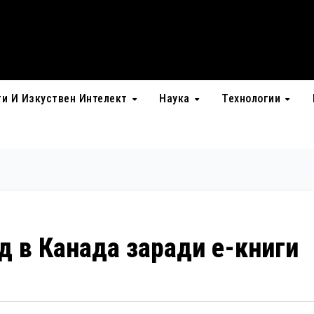
ти И Изкуствен Интелект
Наука
Технологии
д в Канада заради е-книги