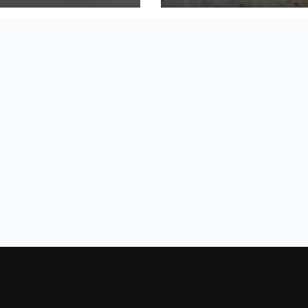
 ускорено
AI
граждане на
брики за ИИ