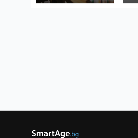
за
из
фа