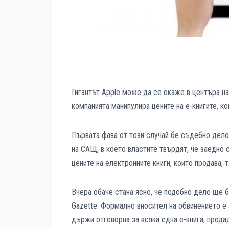
Гигантът Apple може да се окаже в центъра на
компанията манипулира цените на е-книгите, ко
Първата фаза от този случай бе съдебно дело
на САЩ, в което властите твърдят, че заедно 
цените на електронните книги, които продава, 
Вчера обаче стана ясно, че подобно дело ще б
Gazette. Формално вносител на обвинението е 
държи отговорна за всяка една е-книга, прода