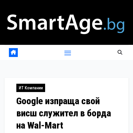
Skip
to
content
ИТ Компании
Google изпраща свой
висш служител в борда
на Wal-Mart