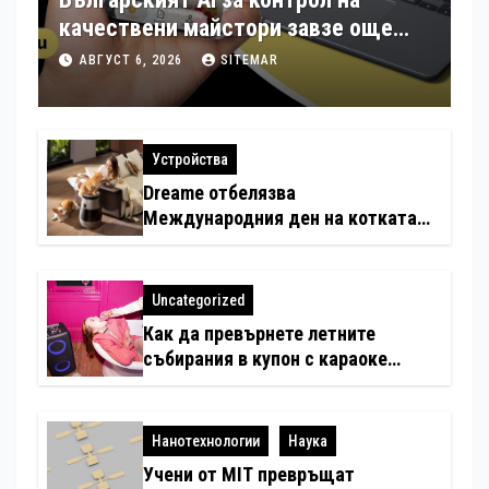
качествени майстори завзе още
шест страни в Европа
АВГУСТ 6, 2026
SITEMAR
Устройства
Dreame отбелязва
Международния ден на котката
със специални предложения за
по-чист въздух в домовете с
любимци
Uncategorized
Как да превърнете летните
събирания в купон с караоке
система
Нанотехнологии
Наука
Учени от MIT превръщат