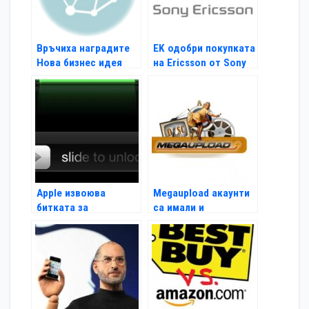
Връчиха наградите
EK одобри покупката
Нова бизнес идея
на Ericsson от Sony
Apple извоюва
Megaupload акаунти
битката за
са имали и
жестовото
американски
отключване
политици