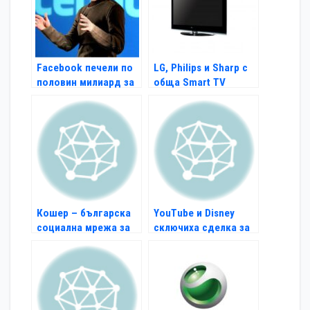
Facebook печели по
LG, Philips и Sharp с
половин милиард за
обща Smart TV
6 месеца
платформа
Кошер – българска
YouTube и Disney
социална мрежа за
сключиха сделка за
студенти
видео серии