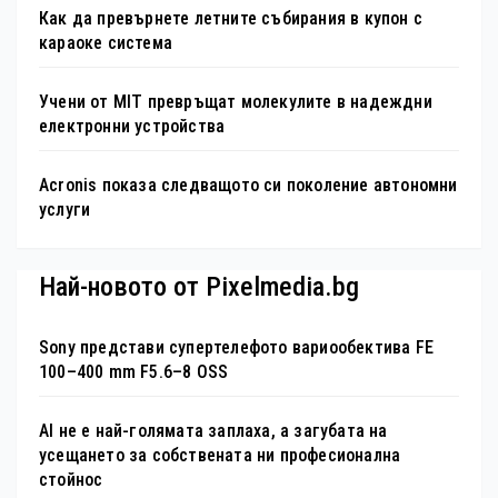
Как да превърнете летните събирания в купон с
караоке система
Учени от MIT превръщат молекулите в надеждни
електронни устройства
Acronis показа следващото си поколение автономни
услуги
Най-новото от Pixelmedia.bg
Sony представи супертелефото вариообектива FE
100–400 mm F5.6–8 OSS
AI не е най-голямата заплаха, а загубата на
усещането за собствената ни професионална
стойнос