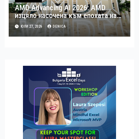
AMD Advancing AI 2026: AMD
изцяло насочена към епохата на
Агентния AI
ЮЛИ 27, 2026
DENICA