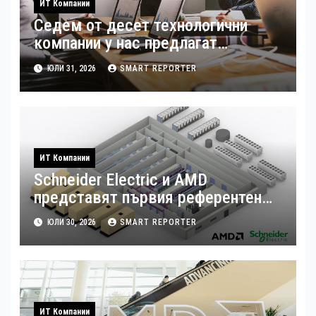
ИТ Компании
Седем от десет технологични
компании у нас предлагат
хибридна работа
ЮЛИ 31, 2026
SMART REPORTER
ИТ Компании
Schneider Electric и AMD
представят първия референтен
дизайн на платформата Helios за
ЮЛИ 30, 2026
SMART REPORTER
ускорено изграждане на фабрики
за ИИ
ИТ Компании