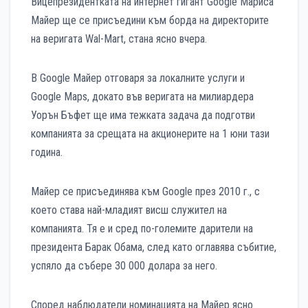
Вицепрезидентката на интернет гигант Google Мариса
Майер ще се присъедини към борда на директорите
на веригата Wal-Mаrt, стана ясно вчера.
В Google Майер отговаря за локалните услуги и
Google Maps, докато във веригата на милиардера
Уорън Бъфет ще има тежката задача да подготви
компанията за срещата на акционерите на 1 юни тази
година.
Майер се присъединява към Google през 2010 г., с
което става най-младият висш служител на
компанията. Тя е и сред по-големите дарители на
президента Барак Обама, след като оглавява събитие,
успяло да събере 30 000 долара за него.
Според наблюдатели номинацията на Майер ясно