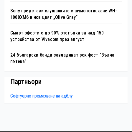
Sony представи слушалките с шумопотискане WH-
1000XM6 в нов цвят „Olive Gray“
Смарт оферти с до 90% отстъпка за над 150
устройства от Vivacom през август
24 български банди завладяват рок фест “Вълча
пътека”
Партньори
Софтуерно премахване на адблу