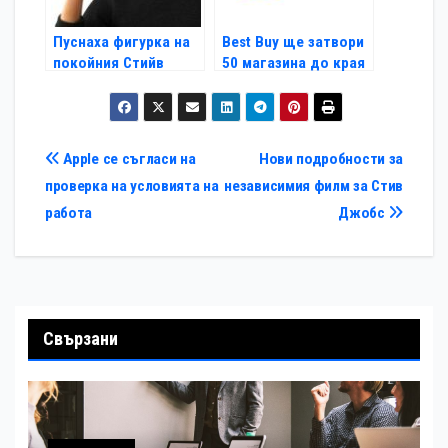
Пуснаха фигурка на
Bеst Buy ще затвори
покойния Стийв
50 магазина до края
Джобс
на годината
Навигация
Apple се съгласи на
Нови подробности за
проверка на условията на
независимия филм за Стив
работа
Джобс
Свързани