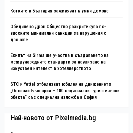
Котките в България заживяват в умни домове
Обединено Дрон Общество разкритикува по-
високите минимални санкции за нарушения с
дронове
Екипът на Sirma ще участва в създаването на
международните стандарти за навлизане на
изкуствен интелект в хотелиерството
БТС и Yettel отбелязват юбилея на движението
„Опознай България – 100 национални туристически
обекта“ със специална изложба в София
Най-новото от Pixelmedia.bg