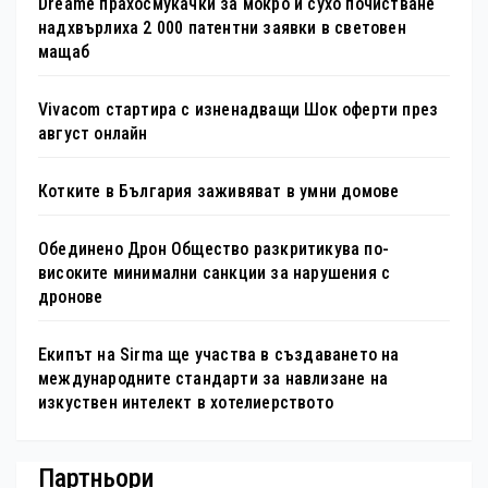
Dreame прахосмукачки за мокро и сухо почистване
надхвърлиха 2 000 патентни заявки в световен
мащаб
Vivacom стартира с изненадващи Шок оферти през
август онлайн
Котките в България заживяват в умни домове
Обединено Дрон Общество разкритикува по-
високите минимални санкции за нарушения с
дронове
Екипът на Sirma ще участва в създаването на
международните стандарти за навлизане на
изкуствен интелект в хотелиерството
Партньори