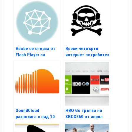
Adobe се отказа от
Всеки четвърти
Flash Player за
интернет потребител
мобилни устройства
е музикален пират
SoundCloud
HBO Go тръгва на
разполага с над 10
ХВОХ360 от април
млн. потребители