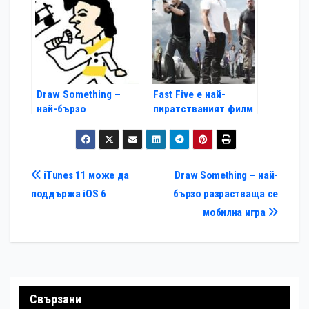
Draw Something –
Fast Five е най-
най-бързо
пиратстваният филм
разрастваща се
на годината
мобилна игра
Навигация
iTunes 11 може да
Draw Something – най-
поддържа iOS 6
бързо разрастваща се
мобилна игра
Свързани