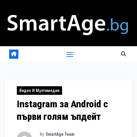
Skip
to
content
Видео И Мултимедия
Instagram за Android с
първи голям ъпдейт
By
SmartAge Team