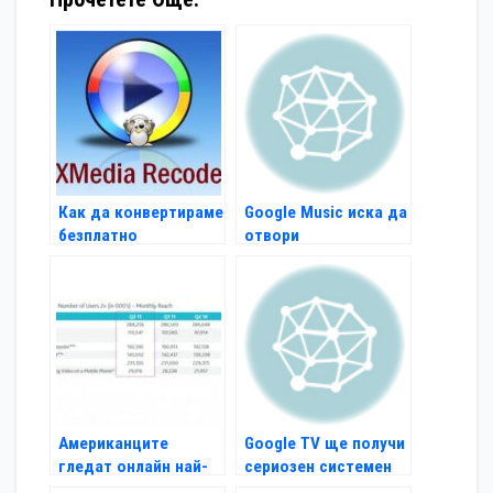
Как да конвертираме
Google Music иска да
безплатно
отвори
мултимедийни
самостоятелен mp3
файлове
магазин
Американците
Google TV ще получи
гледат онлайн най-
сериозен системен
много от всички
ъпгрейд