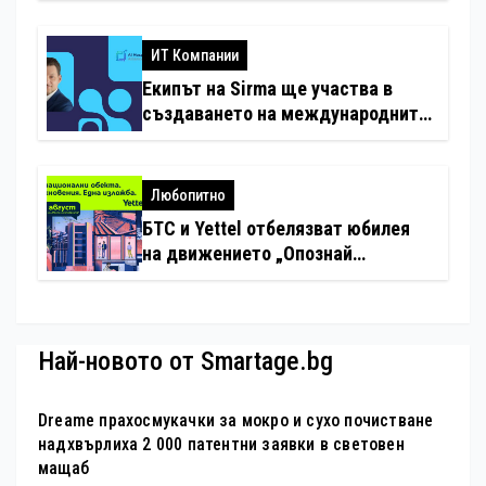
с дронове
ИТ Компании
Екипът на Sirma ще участва в
създаването на международните
стандарти за навлизане на
изкуствен интелект в
хотелиерството
Любопитно
БТС и Yettel отбелязват юбилея
на движението „Опознай
България – 100 национални
туристически обекта“ със
специална изложба в София
Най-новото от Smartage.bg
Dreame прахосмукачки за мокро и сухо почистване
надхвърлиха 2 000 патентни заявки в световен
мащаб