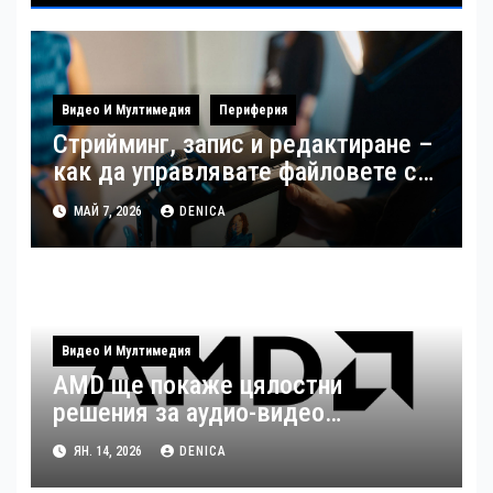
Видео И Мултимедия
Периферия
Стрийминг, запис и редактиране –
как да управлявате файловете си
като създател
МАЙ 7, 2026
DENICA
Видео И Мултимедия
AMD ще покаже цялостни
решения за аудио-видео
излъчвания по време на ISE 2026
ЯН. 14, 2026
DENICA