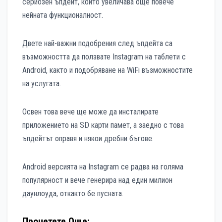
сериозен ъпдейт, който увеличава още повече
нейната функционалност.
Двете най-важни подобрения след ъпдейта са
възможността да ползвате Instagram на таблети с
Android, както и подобряване на WiFi възможностите
на услугата.
Освен това вече ще може да инсталирате
приложението на SD карти памет, а заедно с това
ъпдейтът оправя и някои дребни бъгове.
Android версията на Instagram се радва на голяма
популярност и вече генерира над един милион
даунлоуда, откакто бе пусната.
Прочетете Още: