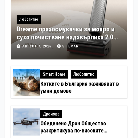
Любопитно
Dreame прахосмукачки за мокро и
сухо почистване надхвърлиха 2 000
патентни заявки в световен мащаб
АВГУСТ 7, 2026
SITEMAR
Smart Home
Любопитно
Котките в България заживяват в
умни домове
Дронове
Обединено Дрон Общество
разкритикува по-високите
минимални санкции за нарушения