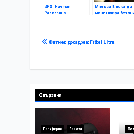
GPS: Navman
Microsoft иска да
Panoramic
монетизира бутон
на дистанционнот
Навигация
Фитнес джаджа: Fitbit Ultra
Свързани
Периферия
Ревюта
Пер