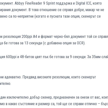
кумент. Abbyy FineReader 9 Sprint поддържа и Digital ICE, която
ирания документ. В това отношение се справя добре, макар че не
ено са по-неприятни (когато е пусната тази опция, скенерът се
При резолюция 200ppi A4 и формат черно-бял документ той се справ
а бе готова за 13 секунди (с добавена опция за OCR).
ия 600ppi и 48-битов цвят пък бе готова за 9 секунди. За 35мм сла
ни адекватно. Предвид високите резолюции, които скенерът
ително.
един изключително добър скенер, предназначен за онези от вас, кои
мо в какво състояние и размер са, той ще се справи отлично – бър