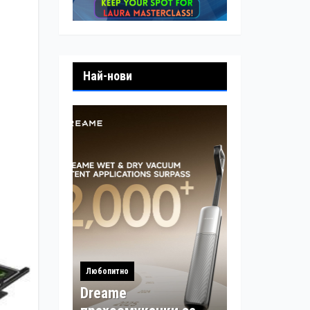
Най-нови
Любопитно
Dreame