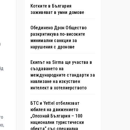
Котките в България
заживяват в умни домове
Обединено Дрон Общество
разкритикува по-високите
минимални санкции за
я
нарушения с дронове
Екипът на Sirma ще участва в
йд
създаването на
международните стандарти за
навлизане на изкуствен
интелект в хотелиерството
БТС и Yettel отбелязват
юбилея на движението
„Опознай България – 100
то
национални туристически
зо,
обекта“ със специална