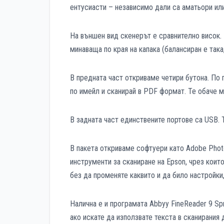
ентусиасти – независимо дали са аматьори ил
На външен вид скенерът е сравнително висок. 
минаваща по края на капака (балансиран е така,
В предната част откриваме четири бутона. По 
по имейл и сканирай в PDF формат. Те обаче м
В задната част единствените портове са USB. 
В пакета откриваме софтуери като Adobe Photo
инструменти за сканиране на Epson, чрез коит
без да променяте каквито и да било настройки,
Налична е и програмата Abbyy FineReader 9 Spr
ако искате да използвате текста в сканирания д