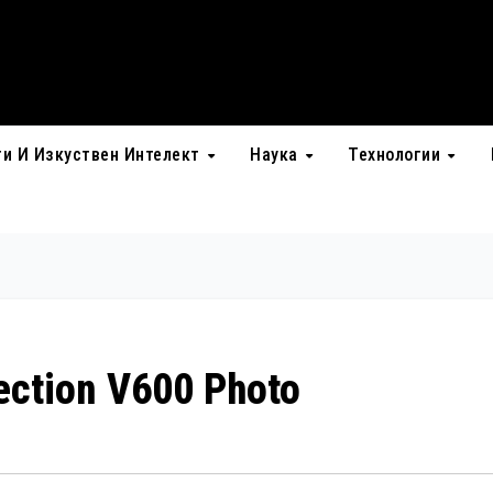
ти И Изкуствен Интелект
Наука
Технологии
ection V600 Photo