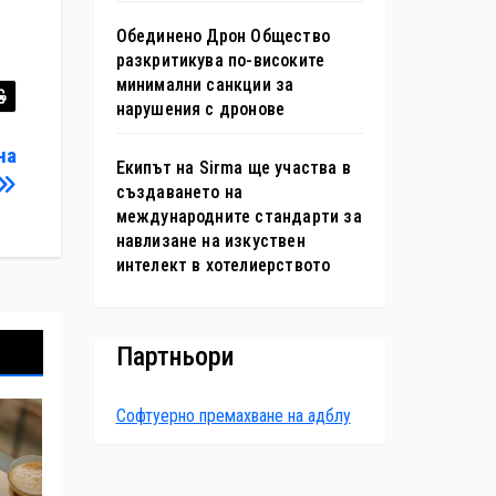
Обединено Дрон Общество
разкритикува по-високите
минимални санкции за
нарушения с дронове
на
Екипът на Sirma ще участва в
създаването на
международните стандарти за
навлизане на изкуствен
интелект в хотелиерството
Партньори
Софтуерно премахване на адблу