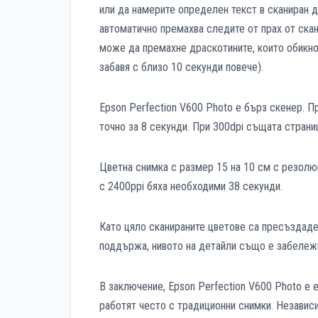
или да намерите определен текст в сканиран до
автоматично премахва следите от прах от скан
може да премахне драскотините, които обикнов
забавя с близо 10 секунди повече).
Epson Perfection V600 Photo е бърз скенер. 
точно за 8 секунди. При 300dpi същата страниц
Цветна снимка с размер 15 на 10 см с резолюц
с 2400ppi бяха необходими 38 секунди.
Като цяло сканираните цветове са пресъздаде
поддържа, нивото на детайли също е забележ
В заключение, Epson Perfection V600 Photo е 
работят често с традиционни снимки. Независи