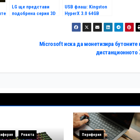
LG ще представи
USB флаш: Kingston
ите
подобрена серия 3D
HyperX 3.0 64GB
о
очила
Microsoft иска да монетизира бутоните 
дистанционното
иферия
Ревюта
Периферия