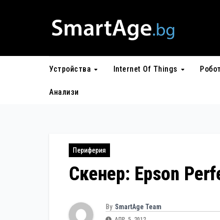
Skip
to
content
Устройства
Internet Of Things
Робо
Анализи
Периферия
Скенер: Epson Perf
By
SmartAge Team
АПР. 5, 2012