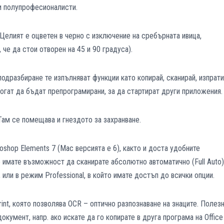
и полупрофесионалисти.
Целият е оцветен в черно с изключение на сребърната ивица,
 че да стои отворен на 45 и 90 градуса).
подразбиране те изпълняват функции като копирай, сканирай, изпрати
огат да бъдат препрограмирани, за да стартират други приложения.
Там се помещава и гнездото за захранване.
shop Elements 7 (Mac версията е 6), както и доста удобните
о имате възможност да сканирате абсолютно автоматично (Full Auto)
 или в режим Professional, в който имате достъп до всички опции.
int, която позволява OCR – оптично разпознаване на знаците. Полезн
окумент, напр. ако искате да го копирате в друга програма на Office