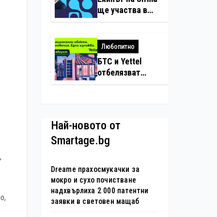
нарушения с
ще участва в
дронове
създаването на
международните
стандарти за
Любопитно
навлизане на
БТС и Yettel
изкуствен
отбелязват
интелект в
юбилея на
хотелиерството
движението
„Опознай
България – 100
Най-новото от
национални
Smartage.bg
туристически
обекта“ със
,
специална
Dreame прахосмукачки за
изложба в София
мокро и сухо почистване
надхвърлиха 2 000 патентни
о,
заявки в световен мащаб