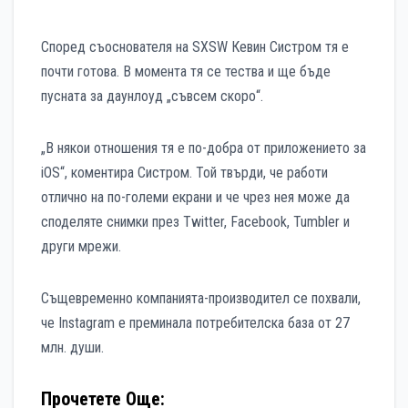
Според съоснователя на SXSW Кевин Систром тя е
почти готова. В момента тя се тества и ще бъде
пусната за даунлоуд „съвсем скоро“.
„В някои отношения тя е по-добра от приложението за
iOS“, коментира Систром. Той твърди, че работи
отлично на по-големи екрани и че чрез нея може да
споделяте снимки през Twitter, Facebook, Tumbler и
други мрежи.
Същевременно компанията-производител се похвали,
че Instagram е преминала потребителска база от 27
млн. души.
Прочетете Още: