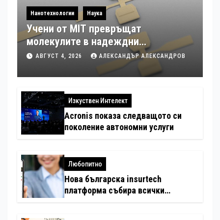
Нанотехнологии
Наука
Учени от MIT превръщат
молекулите в надеждни
електронни устройства
АВГУСТ 4, 2026
АЛЕКСАНДЪР АЛЕКСАНДРОВ
Изкуствен Интелект
Acronis показа следващото си
поколение автономни услуги
Любопитно
Нова българска insurtech
платформа събира всички
застраховки на едно място