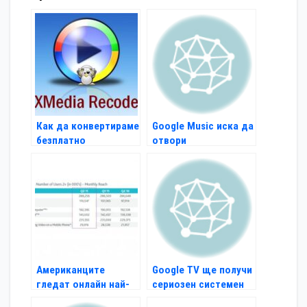
Как да конвертираме
Google Music иска да
безплатно
отвори
мултимедийни
самостоятелен mp3
файлове
магазин
Американците
Google TV ще получи
гледат онлайн най-
сериозен системен
много от всички
ъпгрейд