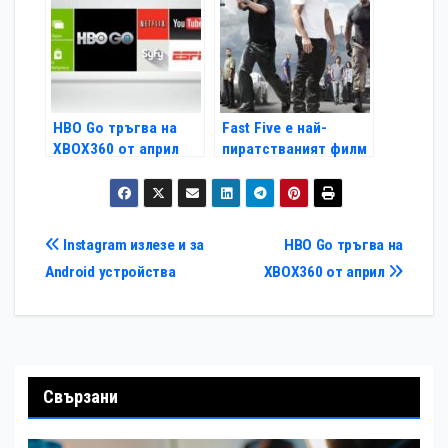
HBO Go тръгва на
Fast Five е най-
ХВОХ360 от април
пиратстваният филм
на годината
Навигация
Instagram излезе и за
HBO Go тръгва на
Android устройства
ХВОХ360 от април
Свързани