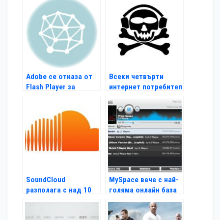
Adobe се отказа от
Всеки четвърти
Flash Player за
интернет потребител
мобилни устройства
е музикален пират
SoundCloud
MySpace вече с най-
разполага с над 10
голяма онлайн база
млн. потребители
от песни