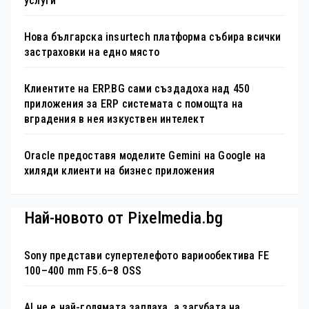
услуги
Нова българска insurtech платформа събира всички
застраховки на едно място
Клиентите на ERP.BG сами създадоха над 450
приложения за ERP системата с помощта на
вградения в нея изкуствен интелект
Oracle предоставя моделите Gemini на Google на
хиляди клиенти на бизнес приложения
Най-новото от Pixelmedia.bg
Sony представи супертелефото вариообектива FE
100–400 mm F5.6–8 OSS
AI не е най-голямата заплаха, а загубата на