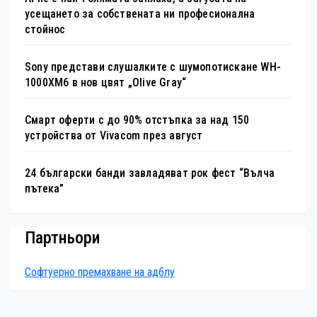
усещането за собствената ни професионална
стойнос
Sony представи слушалките с шумопотискане WH-
1000XM6 в нов цвят „Olive Gray“
Смарт оферти с до 90% отстъпка за над 150
устройства от Vivacom през август
24 български банди завладяват рок фест “Вълча
пътека”
Партньори
Софтуерно премахване на адблу