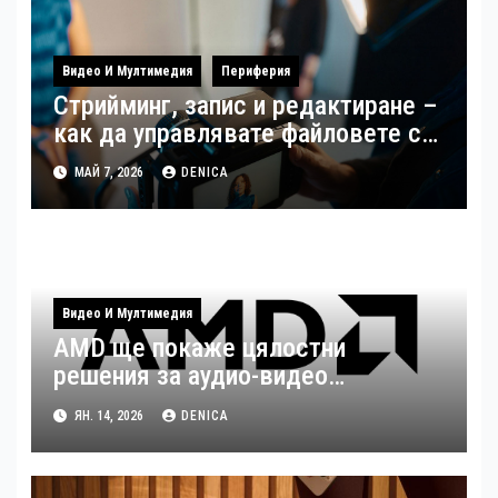
Видео И Мултимедия
Периферия
Стрийминг, запис и редактиране –
как да управлявате файловете си
като създател
МАЙ 7, 2026
DENICA
Видео И Мултимедия
AMD ще покаже цялостни
решения за аудио-видео
излъчвания по време на ISE 2026
ЯН. 14, 2026
DENICA