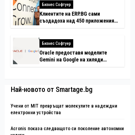
Бизнес Софтуер
Клиентите на ERP.BG сами
създадоха над 450 приложения
за ERP системата с помощта на
вградения в нея изкуствен
интелект
Бизнес Софтуер
Oracle предоставя моделите
Gemini на Google на хиляди
клиенти на бизнес приложения
Най-новото от Smartage.bg
Учени от MIT превръщат молекулите в надеждни
електронни устройства
Acronis показа следващото си поколение автономни