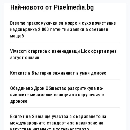
Най-новото от Pixelmedia.bg
Dreame прахосмукачки за мокро и сухо почистване
надхвърлиха 2 000 патентни заявки в световен
мащаб
Vivacom стартира с изненадващи Шок оферти през
август онлайн
Котките в България заживяват в умни домове
Обединено Дрон Общество разкритикува по-
високите минимални санкции за нарушения с
дронове
Екипът на Sirma ще участва в създаването на
международните стандарти за навлизане на
изкуствен интелект в хотелиерството