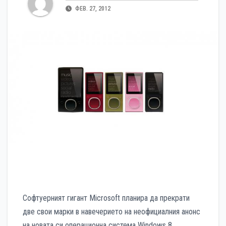
ФЕВ. 27, 2012
Софтуерният гигант Microsoft планира да прекрати
две свои марки в навечерието на неофициалния анонс
на новата си операционна система Windows 8.