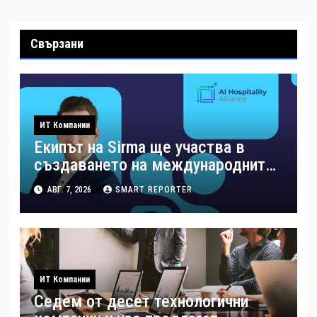
Свързани
ИТ Компании
Екипът на Sirma ще участва в
създаването на международните
стандарти за навлизане на
АВГ. 7, 2026
SMART REPORTER
изкуствен интелект в
хотелиерството
ИТ Компании
Седем от десет технологични