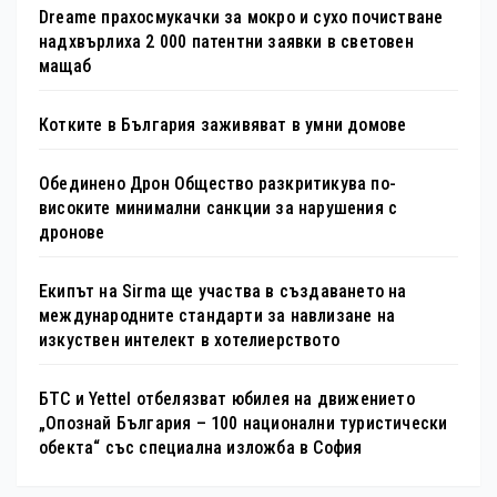
Dreame прахосмукачки за мокро и сухо почистване
надхвърлиха 2 000 патентни заявки в световен
мащаб
Котките в България заживяват в умни домове
Обединено Дрон Общество разкритикува по-
високите минимални санкции за нарушения с
дронове
Екипът на Sirma ще участва в създаването на
международните стандарти за навлизане на
изкуствен интелект в хотелиерството
БТС и Yettel отбелязват юбилея на движението
„Опознай България – 100 национални туристически
обекта“ със специална изложба в София