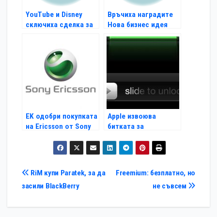
YouTube и Disney
Връчиха наградите
сключиха сделка за
Нова бизнес идея
видео серии
EK одобри покупката
Apple извоюва
на Ericsson от Sony
битката за
жестовото
отключване
Навигация
RiM купи Paratek, за да
Freemium: безплатно, но
засили BlackBerry
не съвсем