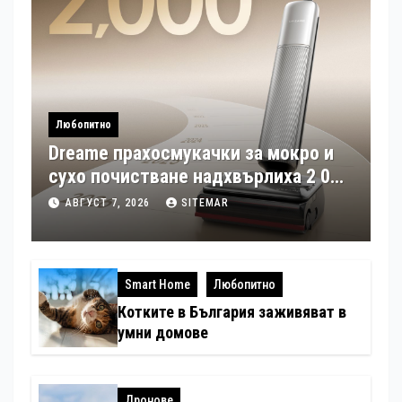
Любопитно
Dreame прахосмукачки за мокро и
сухо почистване надхвърлиха 2 000
патентни заявки в световен мащаб
АВГУСТ 7, 2026
SITEMAR
Smart Home
Любопитно
Котките в България заживяват в
умни домове
Дронове