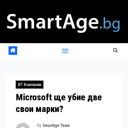
Skip
to
content
ИТ Компании
Microsoft ще убие две
свои марки?
By
SmartAge Team