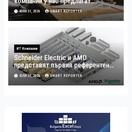
компании у нас предлагат
хибридна работа
ЮЛИ 31, 2026
SMART REPORTER
ИТ Компании
Schneider Electric и AMD
представят първия референтен
дизайн на платформата Helios за
ЮЛИ 30, 2026
SMART REPORTER
ускорено изграждане на фабрики
за ИИ