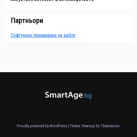
Партньори
Софтуерно премахване на адблу
Proudly powered by WordPress
|
Theme: Newsup by
Themeansar
.