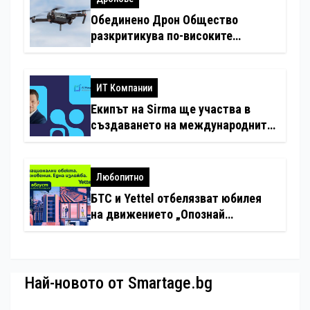
Обединено Дрон Общество
разкритикува по-високите
минимални санкции за нарушения
с дронове
ИТ Компании
Екипът на Sirma ще участва в
създаването на международните
стандарти за навлизане на
изкуствен интелект в
хотелиерството
Любопитно
БТС и Yettel отбелязват юбилея
на движението „Опознай
България – 100 национални
туристически обекта“ със
специална изложба в София
Най-новото от Smartage.bg