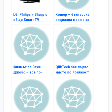
LG, Philips и Sharp с
Кошер – българска
обща Smart TV
социална мрежа за
платформа
студенти
Филмът за Стив
QlikTech зае първо
Джобс – все по-
място по лоялност
близо до реализация
на клиенти