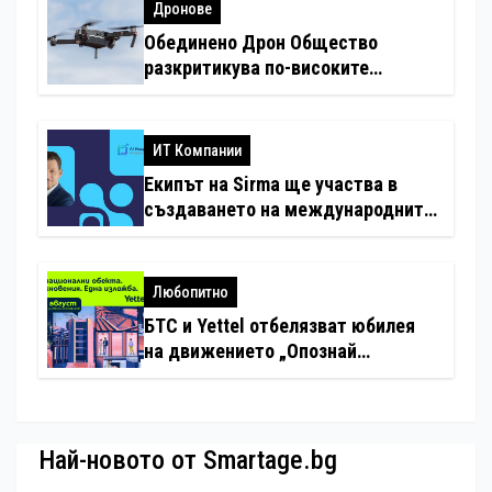
Дронове
Обединено Дрон Общество
разкритикува по-високите
минимални санкции за нарушения
с дронове
ИТ Компании
Екипът на Sirma ще участва в
създаването на международните
стандарти за навлизане на
изкуствен интелект в
хотелиерството
Любопитно
БТС и Yettel отбелязват юбилея
на движението „Опознай
България – 100 национални
туристически обекта“ със
специална изложба в София
Най-новото от Smartage.bg