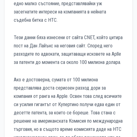
едно малко състояние, представлявайки уж
засегнатите интереси на компанията в нейната
съдебна битка с HTC.
Тези данни бяха изнесени от сайта CNET, който цитира
пост на Дан Лайънс на неговия сайт. Според него
разходите по адвокати, защитаващи исковете на Aplle
за патенти до момента са около 100 милиона долара.
Ако е достоверна, сумата от 100 милиона
представлява доста сериозен разход дори за
компания от ранга на Apple. Освен това след всичките
си усилия гигантът от Купертино получи едва един от
десетте патента, за които се бореше. Това стана с
решение на американската Комисия по международна
търговия, но в същото време комисията даде на HTC