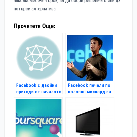
няколкомесечен срок, за да обори решението или да
потърси алтернатива.
Прочетете Още:
Facebook с двойни
Facebook печели по
приходи от началото
половин милиард за
на 2011 г.
6 месеца