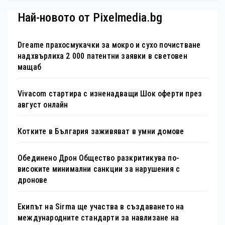
Най-новото от Pixelmedia.bg
Dreame прахосмукачки за мокро и сухо почистване
надхвърлиха 2 000 патентни заявки в световен
мащаб
Vivacom стартира с изненадващи Шок оферти през
август онлайн
Котките в България заживяват в умни домове
Обединено Дрон Общество разкритикува по-
високите минимални санкции за нарушения с
дронове
Екипът на Sirma ще участва в създаването на
международните стандарти за навлизане на