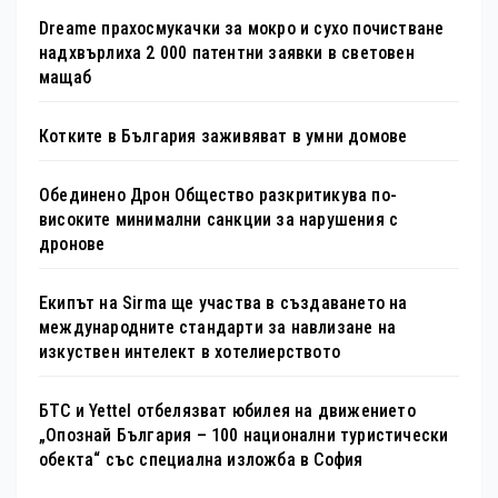
Dreame прахосмукачки за мокро и сухо почистване
надхвърлиха 2 000 патентни заявки в световен
мащаб
Котките в България заживяват в умни домове
Обединено Дрон Общество разкритикува по-
високите минимални санкции за нарушения с
дронове
Екипът на Sirma ще участва в създаването на
международните стандарти за навлизане на
изкуствен интелект в хотелиерството
БТС и Yettel отбелязват юбилея на движението
„Опознай България – 100 национални туристически
обекта“ със специална изложба в София