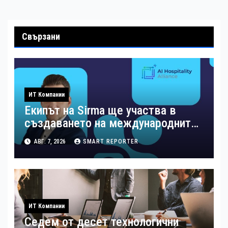
Свързани
ИТ Компании
Екипът на Sirma ще участва в
създаването на международните
стандарти за навлизане на
АВГ. 7, 2026
SMART REPORTER
изкуствен интелект в
хотелиерството
ИТ Компании
Седем от десет технологични