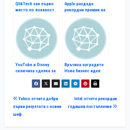
QlikTech зае първо
Apple раздаде
място по лоялност
рекордни премии на
на клиенти
висши служители
YouTube и Disney
Връчиха наградите
сключиха сделка за
Нова бизнес идея
видео серии
Навигация
Yahoo отчита добри
Intel отчете рекордни
първи резултати с новия
годишни постъпления
шеф