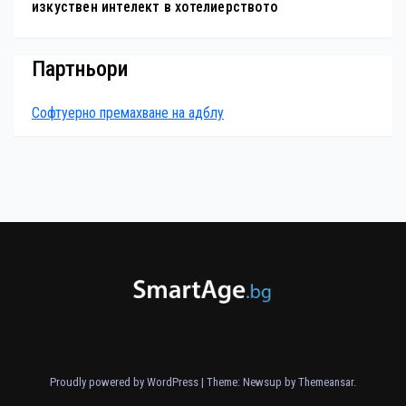
изкуствен интелект в хотелиерството
Партньори
Софтуерно премахване на адблу
Proudly powered by WordPress
|
Theme: Newsup by
Themeansar
.