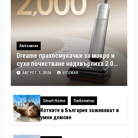
Любопитно
Dreame прахосмукачки за мокро и
сухо почистване надхвърлиха 2 000
патентни заявки в световен мащаб
АВГУСТ 7, 2026
SITEMAR
Smart Home
Любопитно
Котките в България заживяват в
умни домове