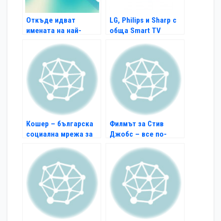
Откъде идват
LG, Philips и Sharp с
имената на най-
обща Smart TV
силните нови
платформа
компании?
Кошер – българска
Филмът за Стив
социална мрежа за
Джобс – все по-
студенти
близо до реализация