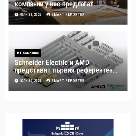
компании у нас предлагат
хибридна работа
ЮЛИ 31, 2026
SMART REPORTER
ИТ Компании
Schneider Electric и AMD
представят първия референтен
дизайн на платформата Helios за
ЮЛИ 30, 2026
SMART REPORTER
ускорено изграждане на фабрики
за ИИ