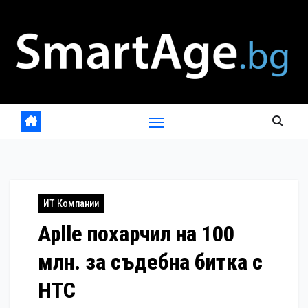
Skip
to
content
ИТ Компании
Aplle похарчил на 100
млн. за съдебна битка с
HTC