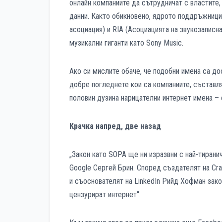
онлайн компаниите да сътрудничат с властите
данни. Както обикновено, ядрото поддръжниц
асоциация) и RIA (Асоциацията на звукозаписн
музикални гиганти като Sony Music.
Ако си мислите обаче, че подобни имена са дос
добре погледнете кои са компаниите, съставл
половин дузина нарицателни интернет имена – eB
Крачка напред, две назад
„Закон като SOPA ще ни изразвни с най-тирани
Google Сергей Брин. Според създателят на Cra
и съоснователят на LinkedIn Рийд Хофман зак
цензурират интернет“.