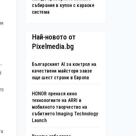
събирания в купон с караоке
система
ви
Най-новото от
Pixelmedia.bg
Българският AI за контрол на
-
качествени майстори завзе
й
още шест страни в Европа
то
HONOR пренася кино
технологиите на ARRI в
мобилното творчество на
събитието Imaging Technology
Launch
та