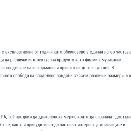
о е експлоатирана от години като обикновено в единия лагер застава
ци на различни интелектуални продукти като филми и музикални
 на споделяне на информация и правото на достъп до нея. В
осната свобода на споделяне придоби съвсем различни размери, а в
SOPА, той предвижда драконовски мерки, които да ограничат достъп
йтове, както и принудително да заставят интернет доставчиците и