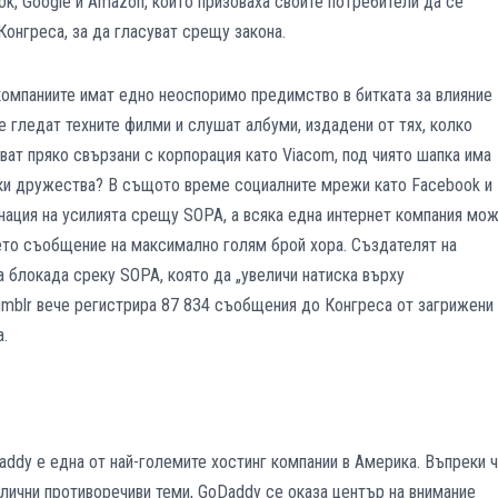
k, Google и Amazon, които призоваха своите потребители да се
онгреса, за да гласуват срещу закона.
 компаниите имат едно неоспоримо предимство в битката за влияние
е гледат техните филми и слушат албуми, издадени от тях, колко
тват пряко свързани с корпорация като Viacom, под чиято шапка има
ски дружества? В същото време социалните мрежи като Facebook и
динация на усилията срещу SOPA, а всяка една интернет компания мо
оето съобщение на максимално голям брой хора. Създателят на
 блокада среку SOPA, която да „увеличи натиска върху
mblr вече регистрира 87 834 съобщения до Конгреса от загрижени
а.
addy е една от най-големите хостинг компании в Америка. Въпреки 
злични противоречиви теми, GoDaddy се оказа център на внимание