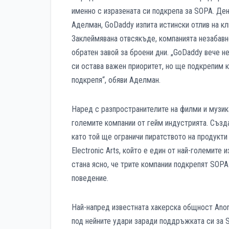
именно с изразената си подкрепа за SOPA. Де
Аделман, GoDaddy изпита истински отлив на кл
Заклеймявана отвсякъде, компанията незабавн
обратен завой за броени дни. „GoDaddy вече не
си остава важен приоритет, но ще подкрепим к
подкрепя“, обяви Аделман.
Наред с разпространителите на филми и музика
големите компании от гейм индустрията. Създа
като той ще ограничи пиратството на продукти
Electronic Arts, който е един от най-големите
стана ясно, че трите компании подкрепят SOPA
поведение.
Най-напред известната хакерска общност Anon
под нейните удари заради поддръжката си за 