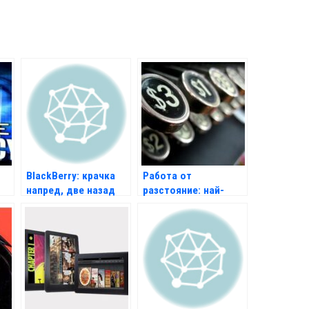
BlackBerry: крачка
Работа от
напред, две назад
разстояние: най-
важното за фирмата