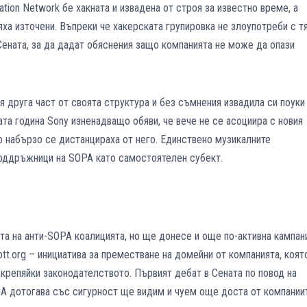
tation Network бе хакната и извадена от строя за известно време, а
яха източени. Въпреки че хакерската групировка не злоупотреби с тя
Сената, за да дадат обяснения защо компанията не може да опази
 друга част от своята структура и без съмнения извадила си поуки
ата година Sony изненадващо обяви, че вече не се асоциира с новия
о набързо се дистанцираха от него. Единствено музикалните
поддръжници на SOPA като самостоятелен субект.
та на анти-SOPA коалицията, но ще донесе и още по-активна кампан
t.org – инициатива за преместване на домейни от компанията, коят
одкрепяйки законодателството. Първият дебат в Сената по повод на
ри. А дотогава със сигурност ще видим и чуем още доста от компании