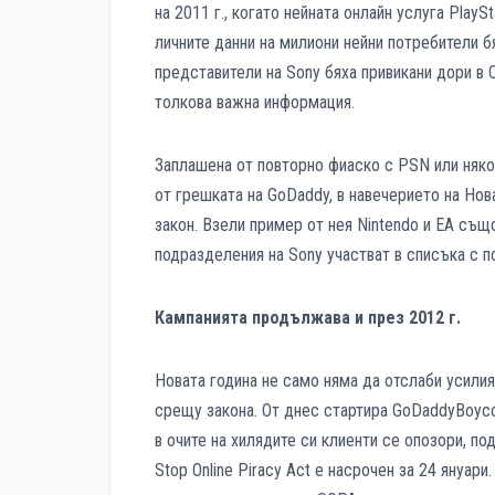
на 2011 г., когато нейната онлайн услуга PlayS
личните данни на милиони нейни потребители б
представители на Sony бяха привикани дори в 
толкова важна информация.
Заплашена от повторно фиаско с PSN или някоя
от грешката на GoDaddy, в навечерието на Нов
закон. Взели пример от нея Nintendo и EA същ
подразделения на Sony участват в списъка с 
Кампанията продължава и през 2012 г.
Новата година не само няма да отслаби усилия
срещу закона. От днес стартира GoDaddyBoycot
в очите на хилядите си клиенти се опозори, п
Stop Online Piracy Act е насрочен за 24 януа