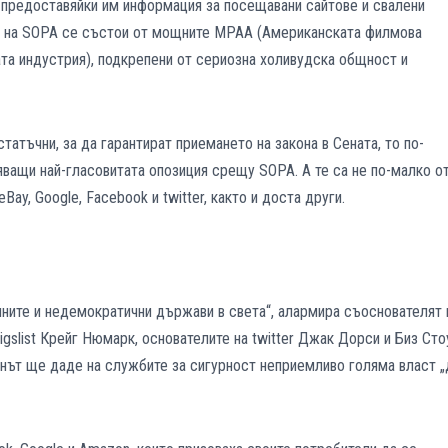
, предоставяйки им информация за посещавани сайтове и свалени
и на SOPA се състои от мощните MPAA (Американската филмова
ата индустрия), подкрепени от сериозна холивудска общност и
татъчни, за да гарантират приемането на закона в Сената, то по-
яващи най-гласовитата опозиция срещу SOPA. А те са не по-малко о
ay, Google, Facebook и twitter, както и доста други.
чните и недемократични държави в света“, алармира съоснователят 
igslist Крейг Нюмарк, основателите на twitter Джак Дорси и Биз Сто
онът ще даде на службите за сигурност неприемливо голяма власт „