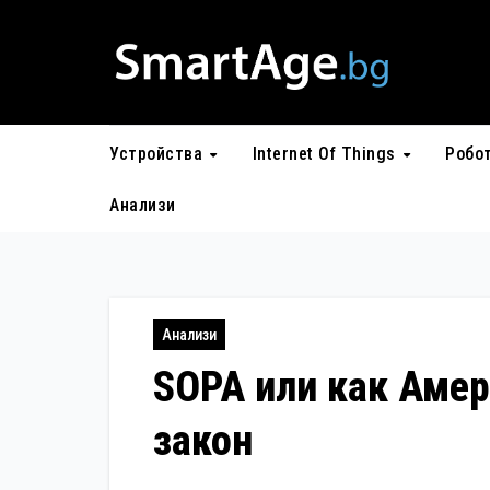
Skip
to
content
Устройства
Internet Of Things
Робо
Анализи
Анализи
SOPA или как Амер
закон