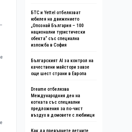
БТС и Yettel отбелязват
юбилея на движението
 –
„Опознай България – 100
национални туристически
обекта“ със специална
изложба в София
же
Българският AI за контрол на
качествени майстори завзе
още шест страни в Европа
Dreame отбелязва
Международния ден на
котката със специални
предложения за по-чист
въздух в домовете с любимци
че
Как да превърнете летните