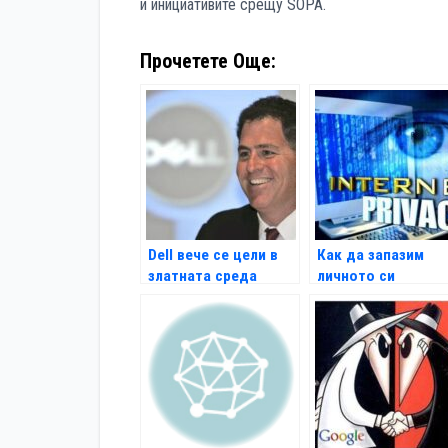
и инициативите срещу SOPA.
Прочетете Още:
Dell вече се цели в
Как да запазим
златната среда
личното си
пространство в
мрежата