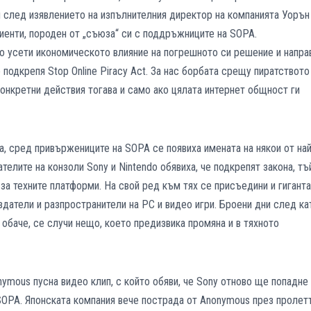
н след изявлението на изпълнителния директор на компанията Уорън
иенти, породен от „съюза“ си с поддръжниците на SOPA.
о усети икономическото влияние на погрешното си решение и напра
 подкрепя Stop Online Piracy Act. За нас борбата срещу пиратството
онкретни действия тогава и само ако цялата интернет общност ги
, сред привържениците на SOPA се появиха имената на някои от най
телите на конзоли Sony и Nintendo обявиха, че подкрепят закона, тъ
 за техните платформи. На свой ред към тях се присъедини и гиганта
 издатели и разпространители на РС и видео игри. Броени дни след ка
 обаче, се случи нещо, което предизвика промяна и в тяхното
ymous пусна видео клип, с който обяви, че Sony отново ще попадне
SOPA. Японската компания вече пострада от Anonymous през пролет