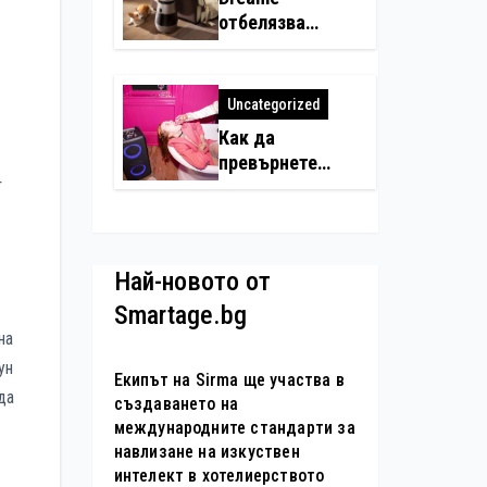
отбелязва
Международния
ден на котката
със специални
Uncategorized
предложения за
Как да
по-чист въздух
превърнете
в домовете с
т
летните
любимци
събирания в
купон с караоке
система
Най-новото от
Smartage.bg
на
ун
Екипът на Sirma ще участва в
да
създаването на
международните стандарти за
навлизане на изкуствен
интелект в хотелиерството