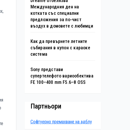
Dreame отбелязва
Международния ден на
х,
котката със специални
предложения за по-чист
въздух в домовете с любимци
Как да превърнете летните
събирания в купон с караоке
система
Sony представи
супертелефото вариообектива
FE 100–400 mm F5.6–8 OSS
ия
Партньори
о
Софтуерно премахване на адблу
те