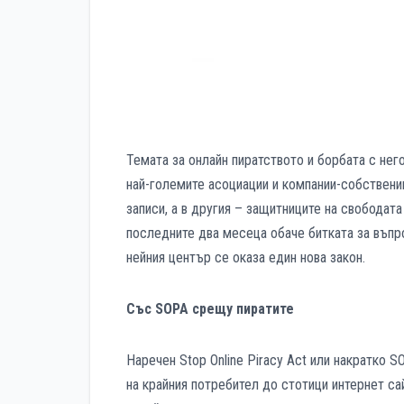
Темата за онлайн пиратството и борбата с нег
най-големите асоциации и компании-собствени
записи, а в другия – защитниците на свободата
последните два месеца обаче битката за въпр
нейния център се оказа един нова закон.
Със SOPA срещу пиратите
Наречен Stop Online Piracy Act или накратко 
на крайния потребител до стотици интернет са