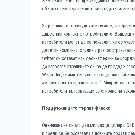
Към техния апел се присъединиха още Faceboo
обърнат към съответните си представители в К
За разлика от холивудските гиганти, интернет
директния контакт с потребителите. Въпреки ч
потребители могат да се похвалят, че се чувс
десетки компании, студия и разпространител
twitter си остават най-лесният начин за коор
да използва страниците си, за да предаде св
Wikipedia Джими Уелс вече предложи глобална
американското правителство“. Микроблогът Tu
потребители, призоваващи за спиране на закон
Поддръжниците търпят фиаско
Оценявана на около два милиарда долара, GoD
и преди се бе озовавала в новините поради ра