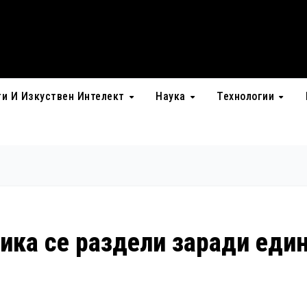
ти И Изкуствен Интелект
Наука
Технологии
ика се раздели заради еди