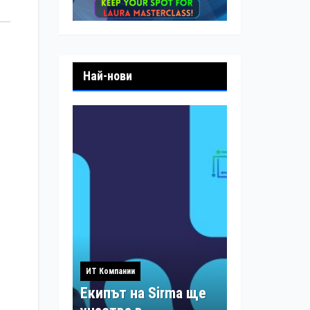
Най-нови
ИТ Компании
Екипът на Sirma ще