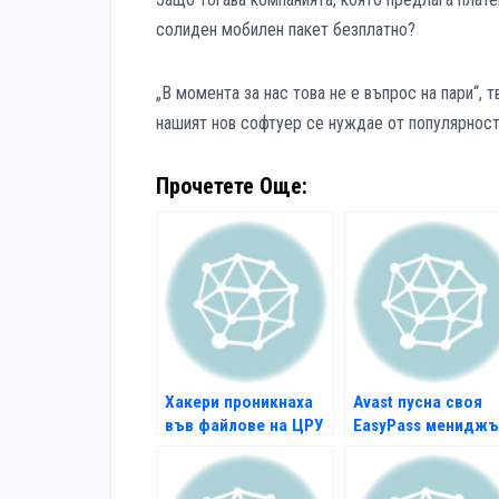
солиден мобилен пакет безплатно?
„В момента за нас това не е въпрос на пари“, 
нашият нов софтуер се нуждае от популярност
Прочетете Още:
Хакери проникнаха
Avast пусна своя
във файлове на ЦРУ
EasyPаss мениджъ