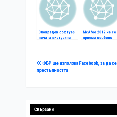
Зловреден софтуер
МcAfee 2012 не се
печата виртуална
приема особено
валута
добре
Навигация
ФБР ще използва Facebook, за да се
престъпността
Свързани