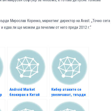
твърди Мирослав Коренко, маркетинг директор на Avast. „Точно сега
 и едва ли ще можем да печелим от него преди 2012 г.“
Android Market
Кибер атаките се
р
блокиран в Китай
увеличават, твърди
висш шпионин