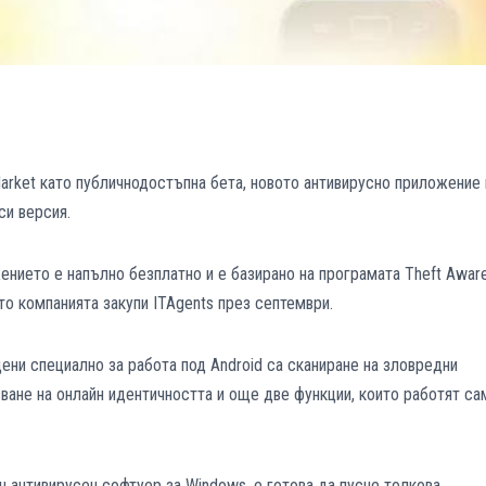
arket като публичнодостъпна бета, новото антивирусно приложение 
си версия.
жението е напълно безплатно и е базирано на програмата Theft Aware
ато компанията закупи ITAgents през септември.
дени специално за работа под Android са сканиране на зловредни
ване на онлайн идентичността и още две функции, които работят са
н антивирусен софтуер за Windows, е готова да пусне толкова