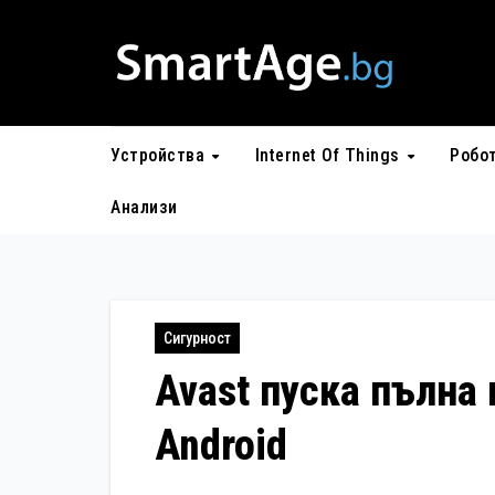
Skip
to
content
Устройства
Internet Of Things
Робо
Анализи
Сигурност
Avast пуска пълна 
Android