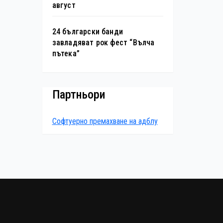
август
24 български банди
завладяват рок фест “Вълча
пътека”
Партньори
Софтуерно премахване на адблу