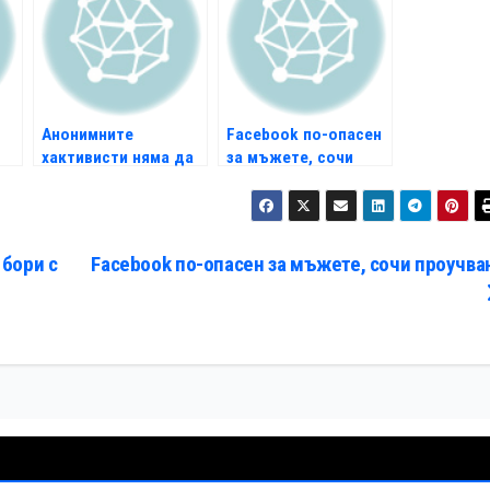
Анонимните
Facebook по-опасен
хактивисти няма да
за мъжете, сочи
нападат
проучване
наркокартела
 бори с
Facebook по-опасен за мъжете, сочи проучва