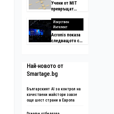
Учени от MIT
превръщат
молекулите в
надеждни
Изкуствен
електронни
Интелект
устройства
Acronis показа
следващото си
поколение
автономни
услуги
Най-новото от
Smartage.bg
Българският AI за контрол на
качествени майстори завзе
още шест страни в Европа
Dreame отбелязва