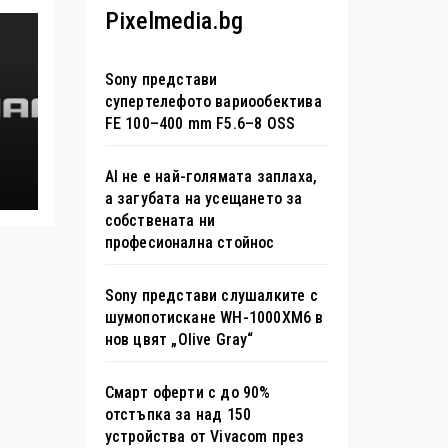
Pixelmedia.bg
Sony представи
супертелефото вариообектива
FE 100–400 mm F5.6–8 OSS
AI не е най-голямата заплаха,
а загубата на усещането за
собствената ни
професионална стойнос
Sony представи слушалките с
шумопотискане WH-1000XM6 в
нов цвят „Olive Gray“
Смарт оферти с до 90%
отстъпка за над 150
устройства от Vivacom през