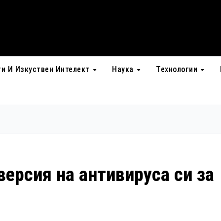
ти И Изкуствен Интелект
Наука
Технологии
версия на антивируса си за