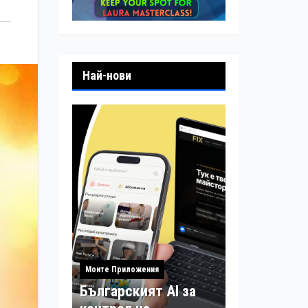
Най-нови
Моите Приложения
Българският AI за