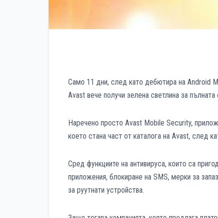
Само 11 дни, след като дебютира на Android M
Avast вече получи зелена светлина за пълната 
Наречено просто Avast Mobile Security, прило
което стана част от каталога на Avast, след к
Сред функциите на антивируса, които са приго
приложения, блокиране на SMS, мерки за запаз
за руутнати устройства.
Защо тогава компанията, която предлага плате