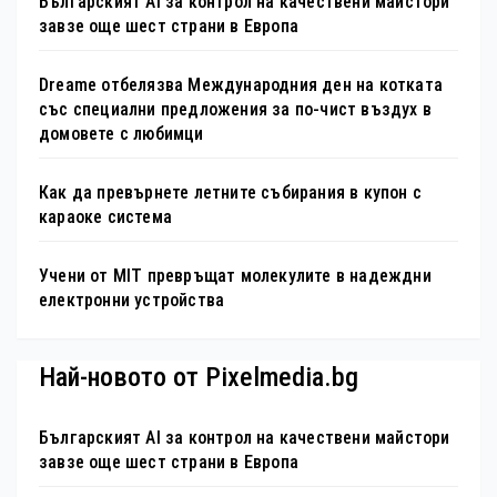
Българският AI за контрол на качествени майстори
завзе още шест страни в Европа
Dreame отбелязва Международния ден на котката
със специални предложения за по-чист въздух в
домовете с любимци
Как да превърнете летните събирания в купон с
караоке система
Учени от MIT превръщат молекулите в надеждни
електронни устройства
Най-новото от Pixelmedia.bg
Българският AI за контрол на качествени майстори
завзе още шест страни в Европа