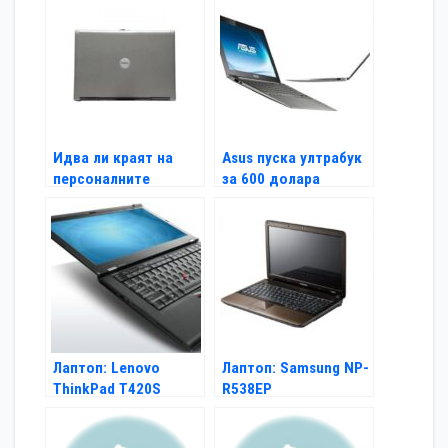
Идва ли краят на
Asus пуска ултрабук
персоналните
за 600 долара
компютри?
Лаптоп: Lenovo
Лаптоп: Samsung NP-
ThinkPad T420S
R538EP