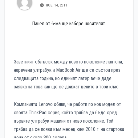
НОЕ. 14, 2011
Панел от 6-ма ще избере носителят.
Заветният сблъсък между новото поколение лаптопи,
наречени ултрабук и MacBook Air ще се състои през
следващата година, но единият лагер вече даде
заявка за това как ще се движат цените в този клас.
Компанията Lenovo обяви, че работи по нов модел от
своята ThinkPad серия, който трябва да бъде сред
първите ултрабук машини от ново поколение. Той
трябва да се появи към месец юни 2010 г. на стартова
цена от около 800 долара.