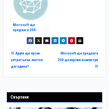
Microsoft ще
предлага 250-
доларови компютри
Навигация
Apple ще пусне
Microsoft ще предлага
ултратънък лаптоп
250-доларови компютри
догодина?
Свързани