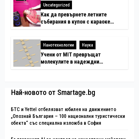
любимци
Uncategorized
Как да превърнете летните
събирания в купон с караоке
система
Нанотехнологии
Наука
Учени от MIT превръщат
молекулите в надеждни
електронни устройства
Най-новото от Smartage.bg
БТС и Yettel отбелязват юбилея на движението
„Опознай България – 100 национални туристически
обекта“ със специална изложба в София