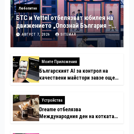
Любопитно
БТС и Yettel отбелязват юбилея на
движението „Опознай България –
100 национални туристически
АВГУСТ 7, 2026
SITEMAR
обекта“ със специална изложба в
София
Моите Приложения
Българският AI за контрол на
качествени майстори завзе още
шест страни в Европа
Устройства
Dreame отбелязва
Международния ден на котката
със специални предложения за
по-чист въздух в домовете с