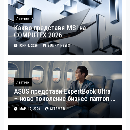
Лаптопи
Какво представя MSI на
COMPUTEX 2026
ЮНИ 4, 2026
SUNNY NEWS
Лаптопи
ASUS представи ExpertBook Ultra
– ново поколение бизнес лаптоп с
изкуствен интелект
МАР. 17, 2026
SITEMAR