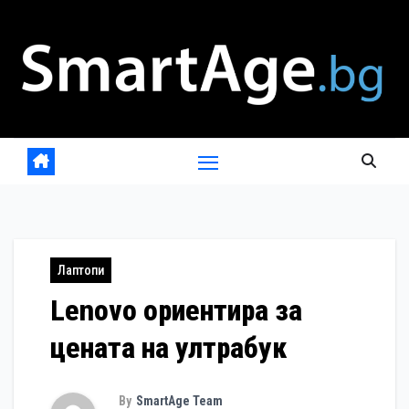
Skip
to
content
Лаптопи
Lenovo ориентира за
цената на ултрабук
By
SmartAge Team