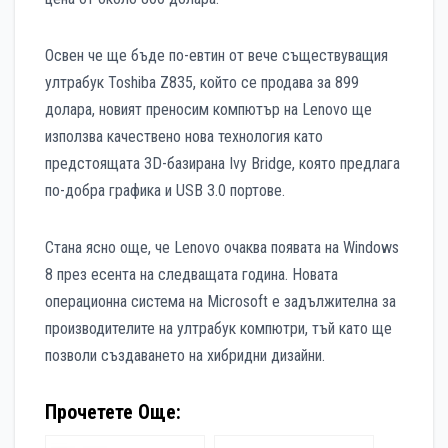
Освен че ще бъде по-евтин от вече съществуващия
ултрабук Toshiba Z835, който се продава за 899
долара, новият преносим компютър на Lеnovo ще
използва качествено нова технология като
предстоящата 3D-базирана Ivy Bridge, която предлага
по-добра графика и USB 3.0 портове.
Стана ясно още, че Lenovo очаква появата на Windows
8 през есента на следващата година. Новата
операционна система на Microsoft е задължителна за
производителите на ултрабук компютри, тъй като ще
позволи създаването на хибридни дизайни.
Прочетете Още: