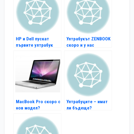
HP и Dell пускат
Ултрабукът ZENBOOK
първите ултрабук
скоро и у нас
модели догодина
MacBook Pro скоро с
Ултрабуците – имат
нов модел?
ли бъдеще?