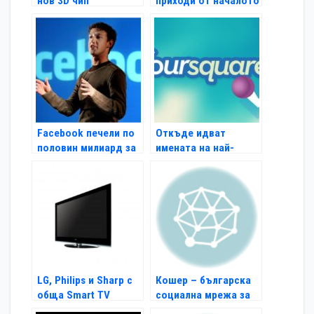
нов 3D чип
приходи от началото
на 2011 г.
Facebook печели по
Откъде идват
половин милиард за
имената на най-
6 месеца
силните нови
компании?
LG, Philips и Sharp с
Кошер – българска
обща Smart TV
социална мрежа за
платформа
студенти