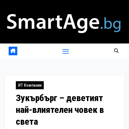
Skip
to
content
ИТ Компании
Зукърбърг – деветият
най-влиятелен човек в
света