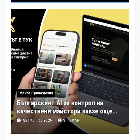
Моите Приложения
Българският AI за контрол на
качествени майстори завзе още
шест страни в Европа
АВГУСТ 6, 2026
SITEMAR