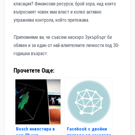
класация? Финансови ресурси, брой хора, над които
въпросният човек има власт и колко активно
упражнява контрола, който притежава.
Припомняме ви, че съвсем наскоро Зукърбърг бе
обявен и за един от най-влиятелните личности под 30-
годишна възраст.
Прочетете Още:
Bosch инвестира в
Facebook с двойни