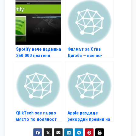
Spotify вече надмина
Филмът за Стив
250 000 платени
Джобс – все по-
абонати в САЩ
близо до реализация
QlikTech зае първо
Apple раздаде
място по лоялност
рекордни премии на
на клиенти
висши служители