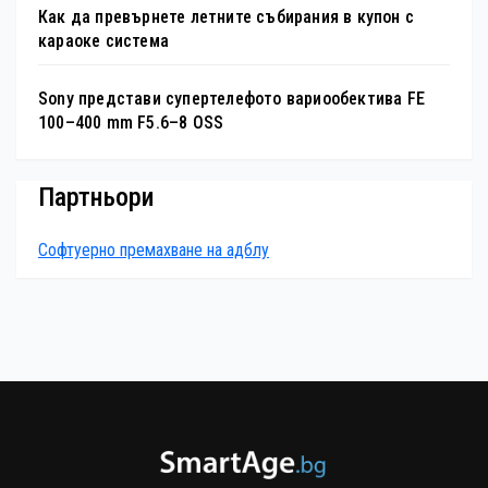
Как да превърнете летните събирания в купон с
караоке система
Sony представи супертелефото вариообектива FE
100–400 mm F5.6–8 OSS
Партньори
Софтуерно премахване на адблу