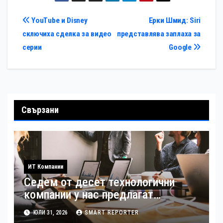
Навигация
YouTube и Disney
Ерки Шмид: Siri
сключиха сделка за видео
представлява заплаха за
серии
Google
Свързани
ИТ Компании
Седем от десет технологични
компании у нас предлагат
хибридна работа
ЮЛИ 31, 2026
SMART REPORTER