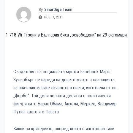
By
SmartAge Team
НОЕ. 7, 2011
1 718 Wi-Fi зони в България бяха „освободени" на 29 октомври.
Създателят на социалната мрежа Facebook Марк
Зукърбърг се нареди на девето място в класацията
за най-влиятелните личности в света, изготвена от сп.
„Форбс“. Той дели челната десятка с политически
фигури като Барак Обама, Анхела, Меркел, Владимир
Путин, както и с Папата.
Какви са критериите, според които е изготвена тази