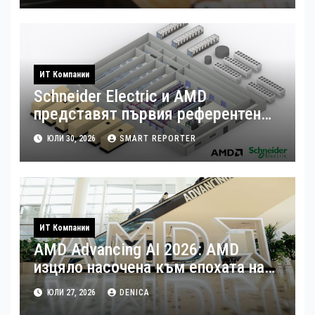
ИТ Компании
Schneider Electric и AMD
представят първия референтен
дизайн на платформата Helios за
ЮЛИ 30, 2026
SMART REPORTER
ускорено изграждане на фабрики
за ИИ
ИТ Компании
AMD Advancing AI 2026: AMD
изцяло насочена към епохата на
Агентния AI
ЮЛИ 27, 2026
DENICA