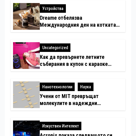
Устройства
Dreame отбелязва
Международния ден на котката
със специални предложения за
по-чист въздух в домовете с
любимци
Uncategorized
Как да превърнете летните
събирания в купон с караоке
система
Нанотехнологии
Наука
Учени от MIT превръщат
молекулите в надеждни
електронни устройства
Изкуствен Интелект
Acronis показа следващото си