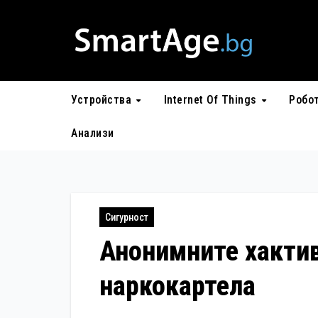
Skip
to
content
Устройства
Internet Of Things
Робо
Анализи
Сигурност
Анонимните хактив
наркокартела