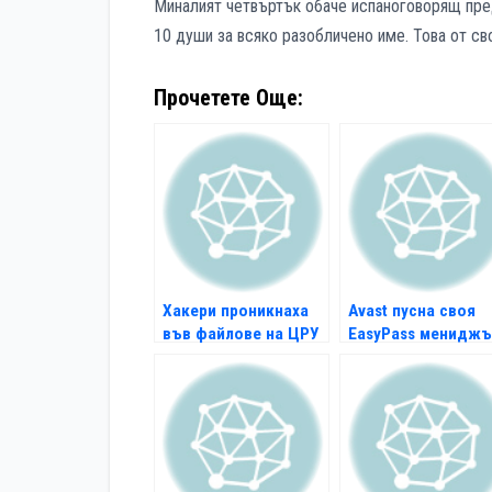
Миналият четвъртък обаче испаноговорящ пред
10 души за всяко разобличено име. Това от св
Прочетете Още:
Хакери проникнаха
Avast пусна своя
във файлове на ЦРУ
EasyPаss мениджъ