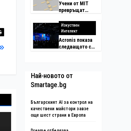
Учени от MIT
превръщат
молекулите в
надеждни
Изкуствен
електронни
Интелект
устройства
Acronis показа
следващото си
поколение
автономни
услуги
Най-новото от
Smartage.bg
Българският AI за контрол на
качествени майстори завзе
още шест страни в Европа
Dreame отбелязва