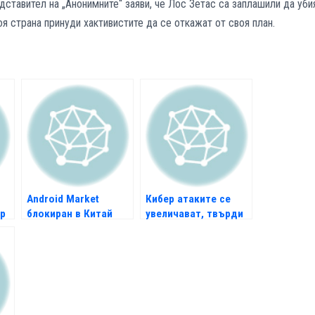
ставител на „Анонимните“ заяви, че Лос Зетас са заплашили да уби
оя страна принуди хактивистите да се откажат от своя план.
Android Market
Кибер атаките се
р
блокиран в Китай
увеличават, твърди
висш шпионин