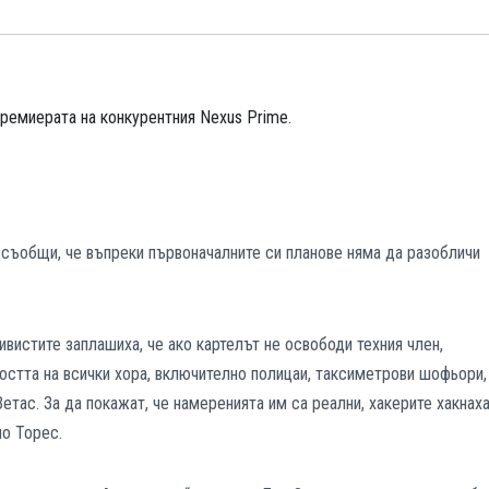
ремиерата на конкурентния Nexus Prime.
съобщи, че въпреки първоначалните си планове няма да разобличи
ивистите заплашиха, че ако картелът не освободи техния член,
остта на всички хора, включително полицаи, таксиметрови шофьори,
етас. За да покажат, че намеренията им са реални, хакерите хакнах
ио Торес.