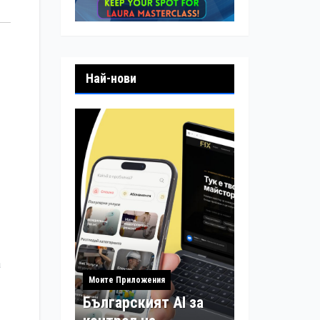
Най-нови
а
Моите Приложения
Българският AI за