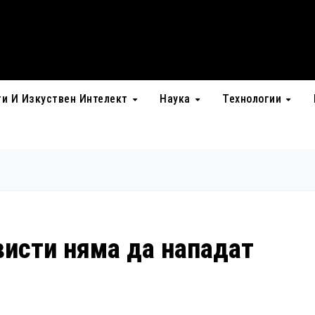
ти И Изкуствен Интелект
Наука
Технологии
исти няма да нападат