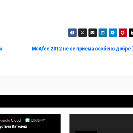
и
МcAfee 2012 не се приема особено добре
уствен Интелект