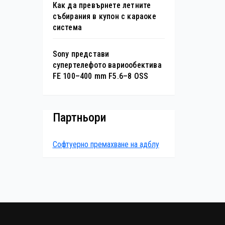
Как да превърнете летните
събирания в купон с караоке
система
Sony представи
супертелефото вариообектива
FE 100–400 mm F5.6–8 OSS
Партньори
Софтуерно премахване на адблу