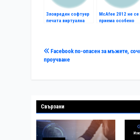
Зловреден софтуер
МcAfee 2012 не се
печата виртуална
приема особено
валута
добре
Навигация
Facebook по-опасен за мъжете, соч
проучване
Свързани
Изк