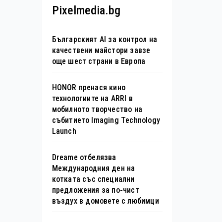
Pixelmedia.bg
Българският AI за контрол на
качествени майстори завзе
още шест страни в Европа
HONOR пренася кино
технологиите на ARRI в
мобилното творчество на
събитието Imaging Technology
Launch
Dreame отбелязва
Международния ден на
котката със специални
предложения за по-чист
въздух в домовете с любимци