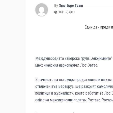
By
SmartAge Team
НОЕ. 7, 2011
Един ден преди п
Международната хакерска група „Анонимните“ 
мексиканския наркокартел Лос Зетас.
В началото на октомври представители на хакт
отвлечен във Веракруз, ще разкрият самоличн
политици и журналисти, които работят за Лос З
сайта на мексиканския политик Густаво Росар