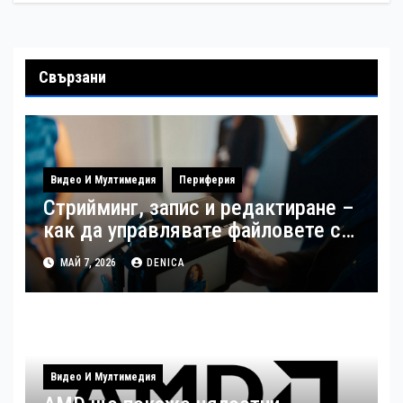
Свързани
Видео И Мултимедия
Периферия
Стрийминг, запис и редактиране –
как да управлявате файловете си
като създател
МАЙ 7, 2026
DENICA
Видео И Мултимедия