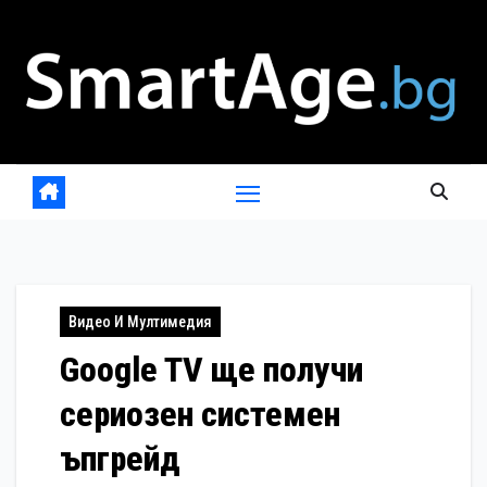
Skip
to
content
Видео И Мултимедия
Google TV ще получи
сериозен системен
ъпгрейд