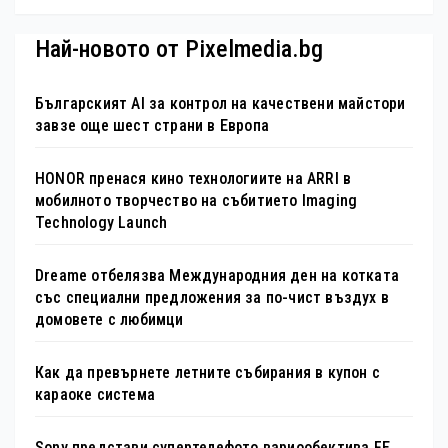
Най-новото от Pixelmedia.bg
Българският AI за контрол на качествени майстори
завзе още шест страни в Европа
HONOR пренася кино технологиите на ARRI в
мобилното творчество на събитието Imaging
Technology Launch
Dreame отбелязва Международния ден на котката
със специални предложения за по-чист въздух в
домовете с любимци
Как да превърнете летните събирания в купон с
караоке система
Sony представи супертелефото вариообектива FE