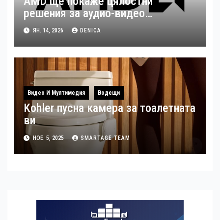
AMD ще покаже цялостни
решения за аудио-видео
излъчвания по време на ISE 2026
ЯН. 14, 2026
DENICA
Видео И Мултимедия
Водещи
Kohler пусна камера за тоалетната
ви
НОЕ. 5, 2025
SMARTAGE TEAM