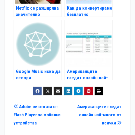
Netflix се разширява
Как да конвертираме
значително
безплатно
мултимедийни
файлове
Google Music иска да
Американците
отвори
гледат онлайн най-
самостоятелен mp3
много от всички
магазин
Навигация
Adobe се отказа от
Американците гледат
Flash Player за мобилни
онлайн най-много от
устройства
всички