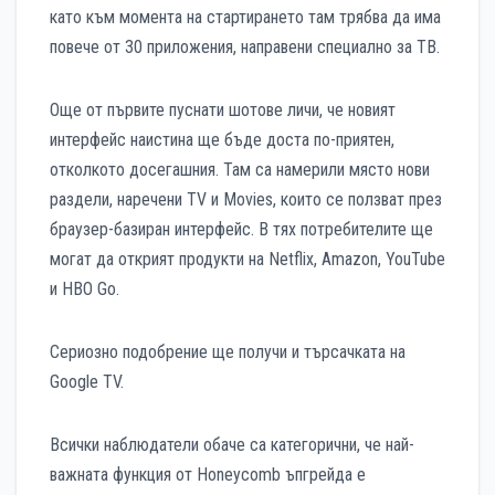
като към момента на стартирането там трябва да има
повече от 30 приложения, направени специално за ТВ.
Още от първите пуснати шотове личи, че новият
интерфейс наистина ще бъде доста по-приятен,
отколкото досегашния. Там са намерили място нови
раздели, наречени TV и Movies, които се ползват през
браузер-базиран интерфейс. В тях потребителите ще
могат да открият продукти на Netflix, Amazon, YouTube
и HBO Go.
Сериозно подобрение ще получи и търсачката на
Google TV.
Всички наблюдатели обаче са категорични, че най-
важната функция от Honeycomb ъпгрейда е