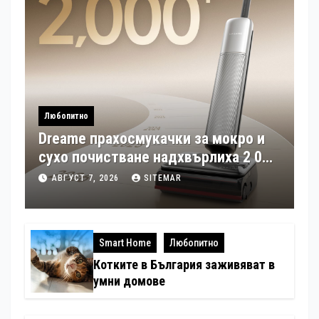
Любопитно
Dreame прахосмукачки за мокро и
сухо почистване надхвърлиха 2 000
патентни заявки в световен мащаб
АВГУСТ 7, 2026
SITEMAR
Smart Home
Любопитно
Котките в България заживяват в
умни домове