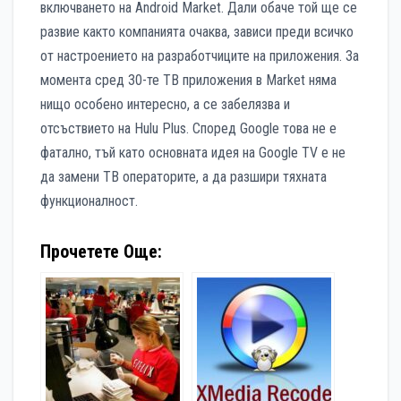
включването на Android Mаrket. Дали обаче той ще се
развие както компанията очаква, зависи преди всичко
от настроението на разработчиците на приложения. За
момента сред 30-те ТВ приложения в Market няма
нищо особено интересно, а се забелязва и
отсъствието на Hulu Plus. Според Google това не е
фатално, тъй като основната идея на Google TV e не
да замени ТВ операторите, а да разшири тяхната
функционалност.
Прочетете Още: