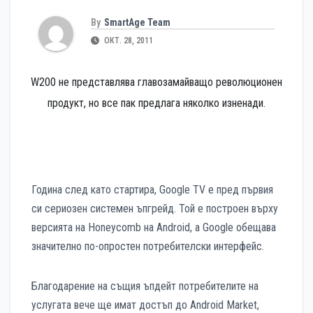
By
SmartAge Team
ОКТ. 28, 2011
W200 не представлява главозамайващо революционен
продукт, но все пак предлага няколко изненади.
Година след като стартира, Google TV е пред първия
си сериозен системен ъпгрейд. Той е построен върху
версията на Honeycomb на Android, а Google обещава
значително по-опростен потребителски интерфейс.
Благодарение на същия ъпдейт потребителите на
услугата вече ще имат достъп до Android Market,