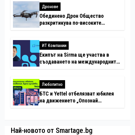
Дронове
Обединено Дрон Общество
разкритикува по-високите
минимални санкции за нарушения
с дронове
ИТ Компании
Екипът на Sirma ще участва в
създаването на международните
стандарти за навлизане на
изкуствен интелект в
хотелиерството
Любопитно
БТС и Yettel отбелязват юбилея
на движението „Опознай
България – 100 национални
туристически обекта“ със
специална изложба в София
Най-новото от Smartage.bg