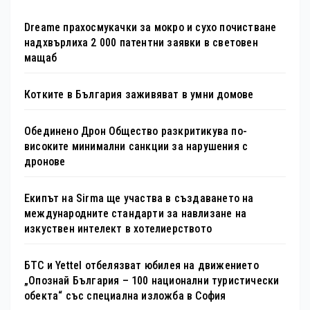
Dreame прахосмукачки за мокро и сухо почистване
надхвърлиха 2 000 патентни заявки в световен
мащаб
Котките в България заживяват в умни домове
Обединено Дрон Общество разкритикува по-
високите минимални санкции за нарушения с
дронове
Екипът на Sirma ще участва в създаването на
международните стандарти за навлизане на
изкуствен интелект в хотелиерството
БТС и Yettel отбелязват юбилея на движението
„Опознай България – 100 национални туристически
обекта“ със специална изложба в София