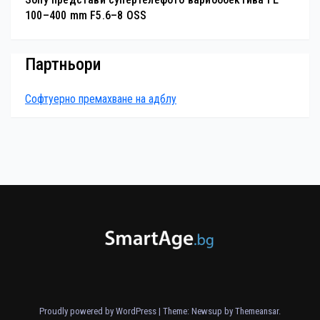
100–400 mm F5.6–8 OSS
Партньори
Софтуерно премахване на адблу
Proudly powered by WordPress
|
Theme: Newsup by
Themeansar
.