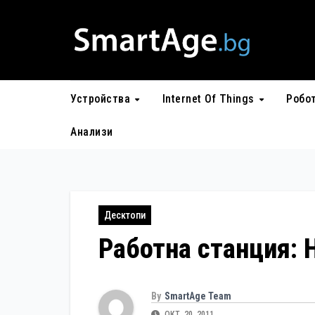
Skip
to
content
Устройства
Internet Of Things
Робо
Анализи
Десктопи
Работна станция: 
By
SmartAge Team
ОКТ. 20, 2011