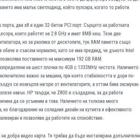
ането има малък светлодиод, който пулсира, когато то работи.
 порта, два х8 и един 32-битов PCI порт. Сърцето на работната
цесора, които работят на 2.8 GHz и имат 8МВ кеш. Тези две
нтилатора, но за разлика от десктопите, тук RAM паметта също
 обаче е съвсем нормално, като се има предвид, че дъното Intel
 позволява поставянето на максимум 192 GB RAM.
разпределени на шест плочки по 4GB с 1333MHz честота. Наличието 
зключително важно за машина, при която стабилността е дори по-
здух се изхвърля нагоре от вентилаторите, а оттам бива засмукан 
излезе навън. НР твърди, че Z800 е създадена, за да работи
ичина да се усъмним в това. Наличието на толкова много
а, но благодарение на солидния дизайн на кутията и ефективното
лизиран и позволява да работите на спокойствие.
 на добра видео карта. Тя трябва да бъде инсталирана допълнителн