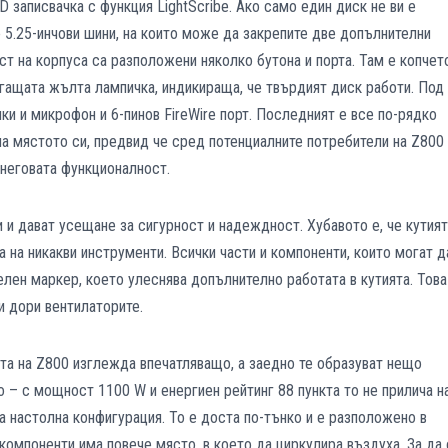
 записвачка с функция LightScribe. Ако само един диск не ви е
 5.25-инчови шини, на които може да закрепите две допълнителни
аст на корпуса са разположени няколко бутона и порта. Там е копчет
мигащата жълта лампичка, индикираща, че твърдият диск работи. Под
ки и микрофон и 6-пинов FireWire порт. Последният е все по-рядко
 на мястото си, предвид че сред потенциалните потребители на Z800
 неговата функционалност.
и дават усещане за сигурност и надеждност. Хубавото е, че кутият
 на никакви инструменти. Всички части и компоненти, които могат д
елен маркер, което улеснява допълнително работата в кутията. Това
и дори вентилаторите.
ята на Z800 изглежда впечатляващо, а заедно те образуват нещо
 – с мощност 1100 W и енергиен рейтинг 88 пункта то не прилича н
 настолна конфигурация. То е доста по-тънко и е разположено в
е компоненти има повече място, в което да циркулира въздуха. За да