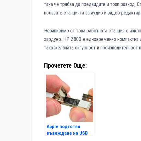
така че трябва да предвидите и този разход. 
ползвате станцията за аудио и видео редактир
Независимо от това работната станция е изкл
хардуер. HP Z800 е едновременно компактна и 
така желаната сигурност и производителност 
Прочетете Още:
Apple подготвя
въвеждане на USB
3.0