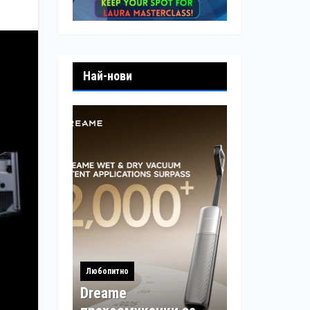
Най-нови
Любопитно
Dreame