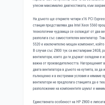
улесни максимално диагностиката, към захранв
На дъното ще откриете четири х16 PCI Express
станция представлява два Intel Xeon 5560 про
технологични чудовища се охлаждат от два ве
разполага със самостоятелен вентилатор. Това
5520 е изключително мощен компонент, който
В случая със Z800 тук са инсталирани 24GB, 
вентилатори, които да ги държат охладени е и
важна от производителността. Нагорещеният въ
двата вентилатора в дъното на кутията, за да 
пълноценно и в екстремни условия и нямаме пр
вентилатори не предполага станцията да е тих
разположение на компонентите шумът е минима
Единствената особеност на HP Z800 е липсата