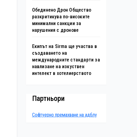
Обединено Дрон Общество
разкритикува по-високите
минимални санкции за
нарушения с дронове
Екипът на Sirma ще участва в
създаването на
международните стандарти за
навлизане на изкуствен
интелект в хотелиерството
Партньори
Софтуерно премахване на адблу