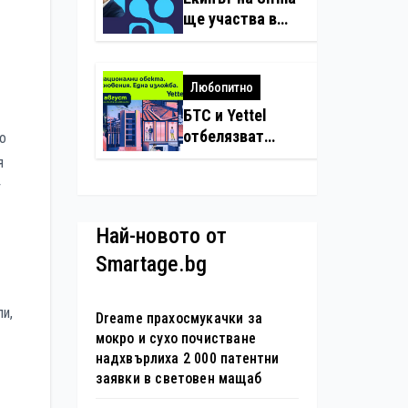
нарушения с
ще участва в
дронове
създаването на
международните
стандарти за
Любопитно
навлизане на
БТС и Yettel
изкуствен
отбелязват
ло
интелект в
юбилея на
я
хотелиерството
движението
т
„Опознай
България – 100
Най-новото от
национални
Smartage.bg
туристически
обекта“ със
специална
ли,
Dreame прахосмукачки за
изложба в София
мокро и сухо почистване
надхвърлиха 2 000 патентни
заявки в световен мащаб