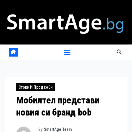
Skip
to
content
Стоки И Продажби
Мобилтел представи
новия си бранд bob
By
SmartAge Team