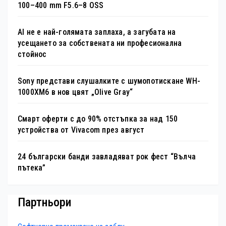
100–400 mm F5.6–8 OSS
AI не е най-голямата заплаха, а загубата на
усещането за собствената ни професионална
стойнос
Sony представи слушалките с шумопотискане WH-
1000XM6 в нов цвят „Olive Gray“
Смарт оферти с до 90% отстъпка за над 150
устройства от Vivacom през август
24 български банди завладяват рок фест “Вълча
пътека”
Партньори