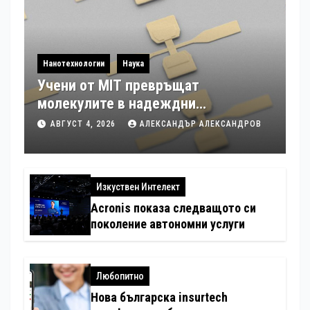
Нанотехнологии
Наука
Учени от MIT превръщат
молекулите в надеждни
електронни устройства
АВГУСТ 4, 2026
АЛЕКСАНДЪР АЛЕКСАНДРОВ
Изкуствен Интелект
Acronis показа следващото си
поколение автономни услуги
Любопитно
Нова българска insurtech