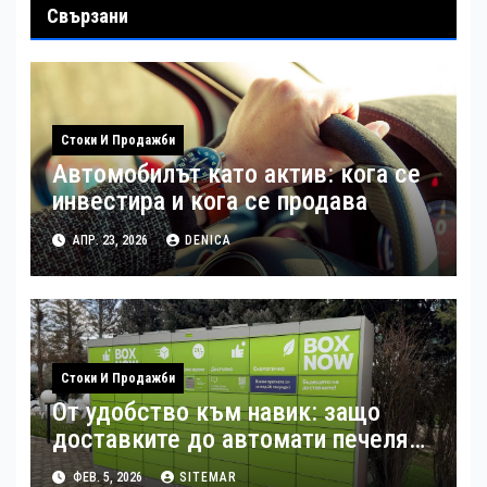
Свързани
Стоки И Продажби
Автомобилът като актив: кога се
инвестира и кога се продава
АПР. 23, 2026
DENICA
Стоки И Продажби
От удобство към навик: защо
доставките до автомати печелят
потребителите
ФЕВ. 5, 2026
SITEMAR