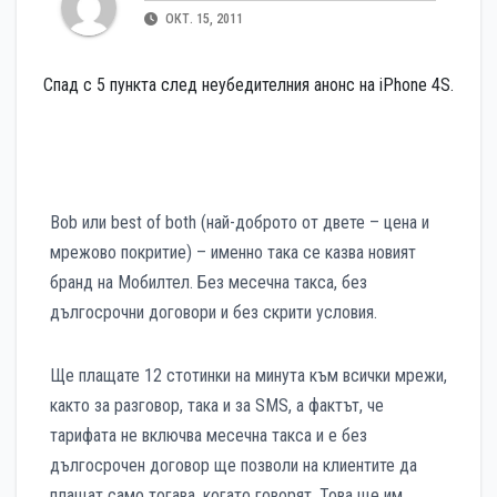
ОКТ. 15, 2011
Спад с 5 пункта след неубедителния анонс на iPhone 4S.
Bob или best of both (най-доброто от двете – цена и
мрежово покритие) – именно така се казва новият
бранд на Мобилтел. Без месечна такса, без
дългосрочни договори и без скрити условия.
Ще плащате 12 стотинки на минута към всички мрежи,
както за разговор, така и за SMS, а фактът, че
тарифата не включва месечна такса и е без
дългосрочен договор ще позволи на клиентите да
плащат само тогава, когато говорят. Това ще им