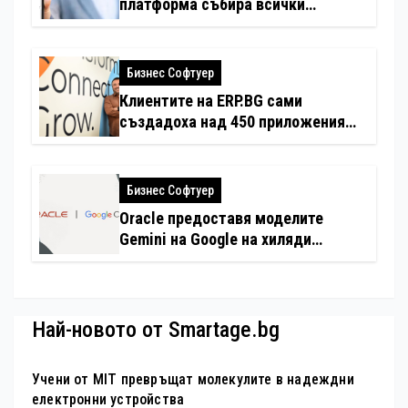
платформа събира всички
застраховки на едно място
Бизнес Софтуер
Клиентите на ERP.BG сами
създадоха над 450 приложения
за ERP системата с помощта на
вградения в нея изкуствен
интелект
Бизнес Софтуер
Oracle предоставя моделите
Gemini на Google на хиляди
клиенти на бизнес приложения
Най-новото от Smartage.bg
Учени от MIT превръщат молекулите в надеждни
електронни устройства