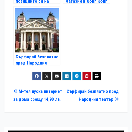
позициите си на
магазин в Хонг Конг
пазара за сървъри
Сърфирай безплатно
пред Народния
театър
Навигация
М-тел пуска интернет
Сърфирай безплатно пред
за дома срещу 14,90 лв.
Народния театър