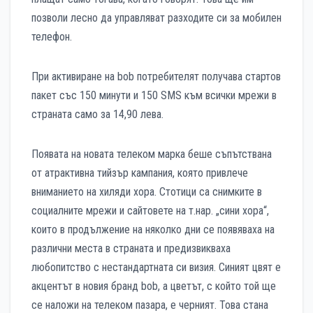
позволи лесно да управляват разходите си за мобилен
телефон.
При активиране на bob потребителят получава стартов
пакет със 150 минути и 150 SMS към всички мрежи в
страната само за 14,90 лева.
Появата на новата телеком марка беше съпътствана
от атрактивна тийзър кампания, която привлече
вниманието на хиляди хора. Стотици са снимките в
социалните мрежи и сайтовете на т.нар. „сини хора“,
които в продължение на няколко дни се появяваха на
различни места в страната и предизвикваха
любопитство с нестандартната си визия. Синият цвят е
акцентът в новия бранд bob, а цветът, с който той ще
се наложи на телеком пазара, е черният. Това стана