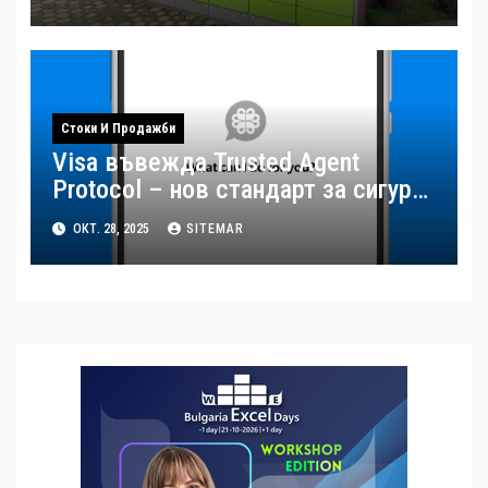
Стоки И Продажби
Visa въвежда Trusted Agent
Protocol – нов стандарт за сигурна
AI търговия
ОКТ. 28, 2025
SITEMAR