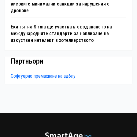
високите минимални санкции за нарушения с
дронове
Екипът на Sirma ще участва в създаването на
международните стандарти за навлизане на
изкуствен интелект в хотелиерството
Партньори
Софтуерно премахване на адблу