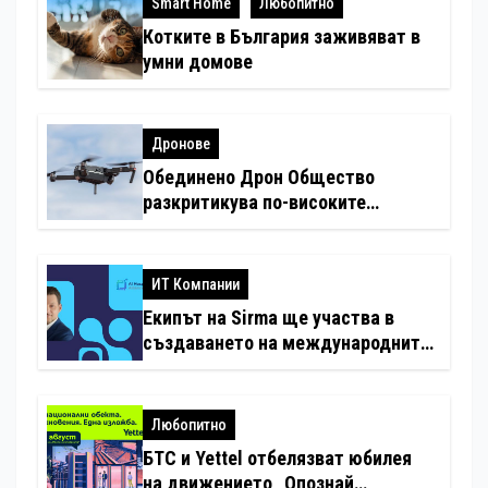
Smart Home
Любопитно
Котките в България заживяват в
умни домове
Дронове
Обединено Дрон Общество
разкритикува по-високите
минимални санкции за нарушения
с дронове
ИТ Компании
Екипът на Sirma ще участва в
създаването на международните
стандарти за навлизане на
изкуствен интелект в
хотелиерството
Любопитно
БТС и Yettel отбелязват юбилея
на движението „Опознай