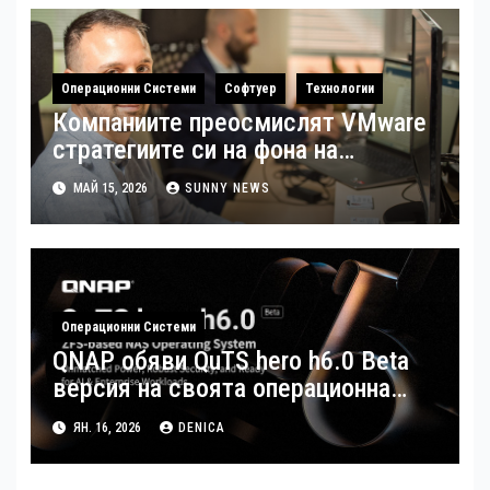
трансформация на
производството
Операционни Системи
Софтуер
Технологии
Компаниите преосмислят VMware
стратегиите си на фона на
растящите разходи за
МАЙ 15, 2026
SUNNY NEWS
виртуализация
Операционни Системи
QNAP обяви QuTS hero h6.0 Beta
версия на своята операционна
система
ЯН. 16, 2026
DENICA