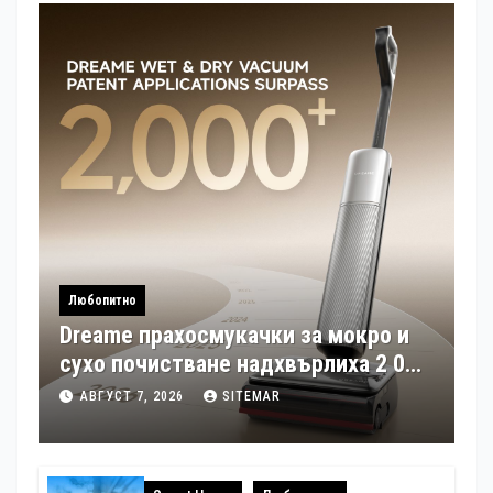
Любопитно
Dreame прахосмукачки за мокро и
сухо почистване надхвърлиха 2 000
патентни заявки в световен мащаб
АВГУСТ 7, 2026
SITEMAR