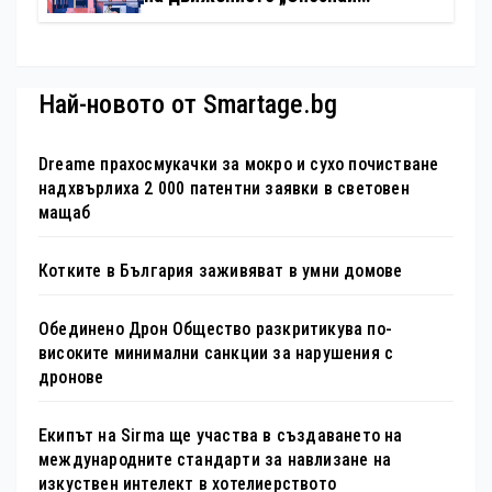
България – 100 национални
туристически обекта“ със
специална изложба в София
Най-новото от Smartage.bg
Dreame прахосмукачки за мокро и сухо почистване
надхвърлиха 2 000 патентни заявки в световен
мащаб
Котките в България заживяват в умни домове
Обединено Дрон Общество разкритикува по-
високите минимални санкции за нарушения с
дронове
Екипът на Sirma ще участва в създаването на
международните стандарти за навлизане на
изкуствен интелект в хотелиерството