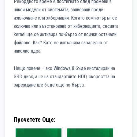
Рекордното време е постигнато след промени в
някои модули от системата, записвани преди
изключване или хибернация. Когато компютърът се
включва или възстановява от хибернацията, сесията
kernel ще се активира по-бързо от всички останали
файлове. Как? Като се изпълнява паралелно от
няколко ядра.
Нещо повече – ако Windows 8 бъде инсталиран на
SSD диск, а не на стандартните HDD, скоростта на
зареждане ще бъде още по-бърза.
Прочетете Още: