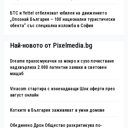
БТС и Yettel отбелязват юбилея на движението
„Опознай България – 100 национални туристически
обекта“ със специална изложба в София
Най-новото от Pixelmedia.bg
Dreame прахосмукачки за мокро и сухо почистване
надхвърлиха 2 000 патентни заявки в световен
мащаб
Vivacom стартира с изненадващи Шок оферти през
август онлайн
Котките в България заживяват в умни домове
Обединено Дрон Общество разкритикува по-