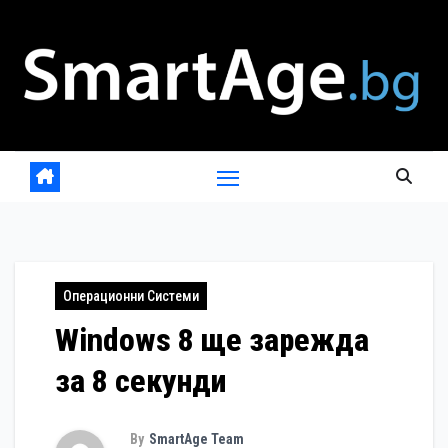
Skip
to
content
Операционни Системи
Windows 8 ще зарежда
за 8 секунди
By
SmartAge Team