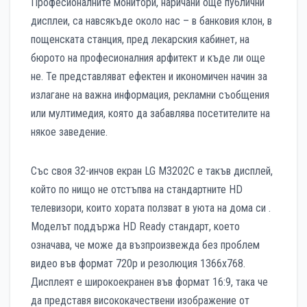
Професионалните монитори, наричани още публични
дисплеи, са навсякъде около нас – в банковия клон, в
пощенската станция, пред лекарския кабинет, на
бюрото на професионалния арфитект и къде ли още
не. Те представляват ефектен и икономичен начин за
излагане на важна информация, рекламни съобщения
или мултимедия, която да забавлява посетителите на
някое заведение.
Със своя 32-инчов екран LG M3202C е такъв дисплей,
който по нищо не отстъпва на стандартните HD
телевизори, които хората ползват в уюта на дома си .
Моделът поддържа HD Ready стандарт, което
означава, че може да възпроизвежда без проблем
видео във формат 720р и резолюция 1366х768.
Дисплеят е широкоекранен във формат 16:9, така че
да представя висококачествени изображение от