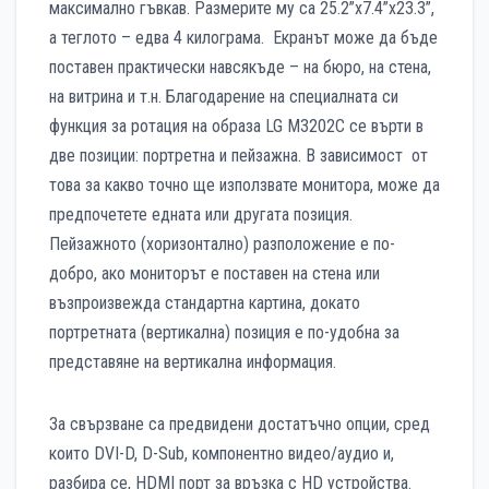
максимално гъвкав. Размерите му са 25.2”х7.4”х23.3”,
а теглото – едва 4 килограма. Екранът може да бъде
поставен практически навсякъде – на бюро, на стена,
на витрина и т.н. Благодарение на специалната си
функция за ротация на образа LG M3202C се върти в
две позиции: портретна и пейзажна. В зависимост от
това за какво точно ще използвате монитора, може да
предпочетете едната или другата позиция.
Пейзажното (хоризонтално) разположение е по-
добро, ако мониторът е поставен на стена или
възпроизвежда стандартна картина, докато
портретната (вертикална) позиция е по-удобна за
представяне на вертикална информация.
За свързване са предвидени достатъчно опции, сред
които DVI-D, D-Sub, компонентно видео/аудио и,
разбира се, HDMI порт за връзка с HD устройства.