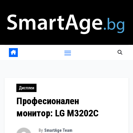
Skip
to
content
Дисплеи
Професионален
монитор: LG M3202C
By
SmartAge Team