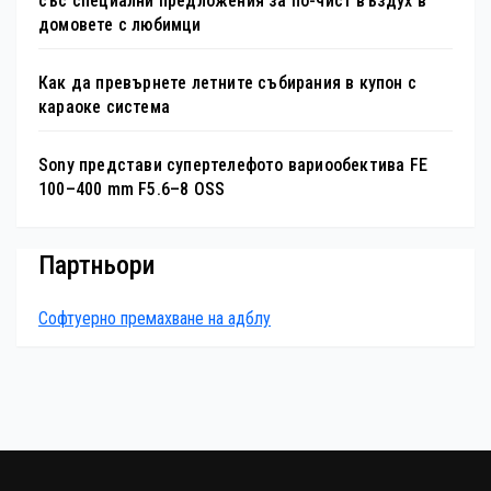
със специални предложения за по-чист въздух в
домовете с любимци
Как да превърнете летните събирания в купон с
караоке система
Sony представи супертелефото вариообектива FE
100–400 mm F5.6–8 OSS
Партньори
Софтуерно премахване на адблу