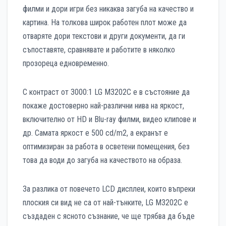
филми и дори игри без никаква загуба на качество и
картина. На толкова широк работен плот може да
отваряте дори текстови и други документи, да ги
съпоставяте, сравнявате и работите в няколко
прозореца едновременно.
С контраст от 3000:1 LG M3202C е в състояние да
покаже достоверно най-различни нива на яркост,
включително от HD и Blu-ray филми, видео клипове и
др. Самата яркост е 500 cd/m2, а екранът е
оптимизиран за работа в осветени помещения, без
това да води до загуба на качеството на образа.
За разлика от повечето LCD дисплеи, които въпреки
плоския си вид не са от най-тънките, LG M3202C е
създаден с ясното съзнание, че ще трябва да бъде