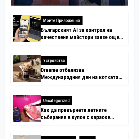
София
Моите Приложения
Българският AI за контрол на
качествени майстори завзе още
шест страни в Европа
Устройства
Dreame отбелязва
Международния ден на котката
със специални предложения за
по-чист въздух в домовете с
любимци
Uncategorized
Как да превърнете летните
събирания в купон с караоке
система