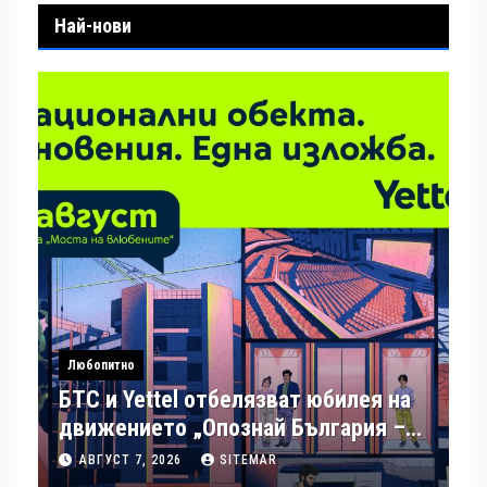
Най-нови
Любопитно
БТС и Yettel отбелязват юбилея на
движението „Опознай България –
100 национални туристически
АВГУСТ 7, 2026
SITEMAR
обекта“ със специална изложба в