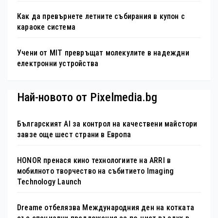
Как да превърнете летните събирания в купон с
караоке система
Учени от MIT превръщат молекулите в надеждни
електронни устройства
Най-новото от Pixelmedia.bg
Българският AI за контрол на качествени майстори
завзе още шест страни в Европа
HONOR пренася кино технологиите на ARRI в
мобилното творчество на събитието Imaging
Technology Launch
Dreame отбелязва Международния ден на котката