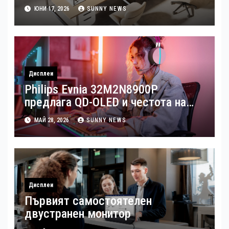
бизнес
ЮНИ 17, 2026
SUNNY NEWS
Дисплеи
Philips Evnia 32M2N8900P
предлага QD-OLED и честота на
опресняване от 240 Hz
МАЙ 28, 2026
SUNNY NEWS
Дисплеи
Първият самостоятелен
двустранен монитор