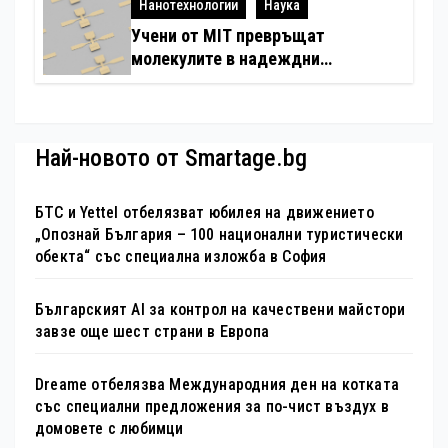
Нанотехнологии
Наука
Учени от MIT превръщат
молекулите в надеждни
електронни устройства
Най-новото от Smartage.bg
БТС и Yettel отбелязват юбилея на движението
„Опознай България – 100 национални туристически
обекта“ със специална изложба в София
Българският AI за контрол на качествени майстори
завзе още шест страни в Европа
Dreame отбелязва Международния ден на котката
със специални предложения за по-чист въздух в
домовете с любимци