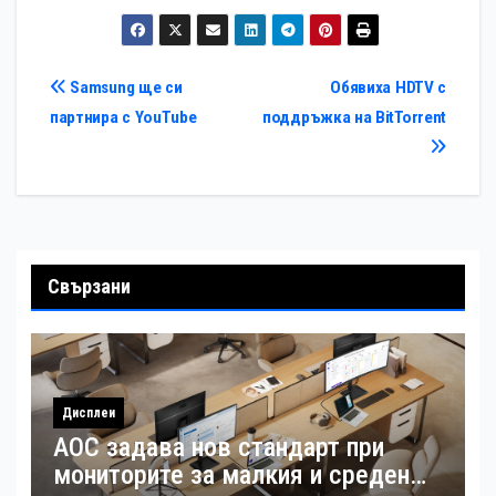
BitTorrent
Навигация
Samsung ще си
Обявиха HDTV с
партнира с YouTube
поддръжка на BitTorrent
Свързани
Дисплеи
AOC задава нов стандарт при
мониторите за малкия и среден