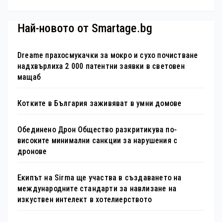
туристически обекта“ със
специална изложба в София
Най-новото от Smartage.bg
Dreame прахосмукачки за мокро и сухо почистване
надхвърлиха 2 000 патентни заявки в световен
мащаб
Котките в България заживяват в умни домове
Обединено Дрон Общество разкритикува по-
високите минимални санкции за нарушения с
дронове
Екипът на Sirma ще участва в създаването на
международните стандарти за навлизане на
изкуствен интелект в хотелиерството