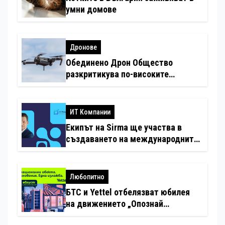
умни домове
Дронове
Обединено Дрон Общество
разкритикува по-високите
минимални санкции за нарушения
с дронове
ИТ Компании
Екипът на Sirma ще участва в
създаването на международните
стандарти за навлизане на
изкуствен интелект в
хотелиерството
Любопитно
БТС и Yettel отбелязват юбилея
на движението „Опознай
България – 100 национални