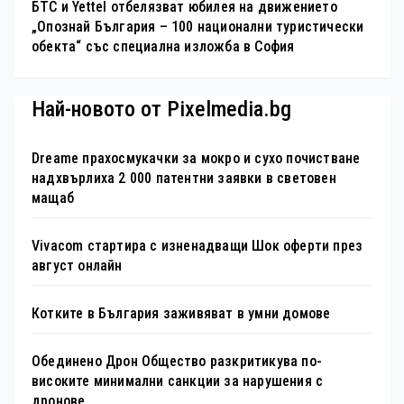
БТС и Yettel отбелязват юбилея на движението
„Опознай България – 100 национални туристически
обекта“ със специална изложба в София
Най-новото от Pixelmedia.bg
Dreame прахосмукачки за мокро и сухо почистване
надхвърлиха 2 000 патентни заявки в световен
мащаб
Vivacom стартира с изненадващи Шок оферти през
август онлайн
Котките в България заживяват в умни домове
Обединено Дрон Общество разкритикува по-
високите минимални санкции за нарушения с
дронове