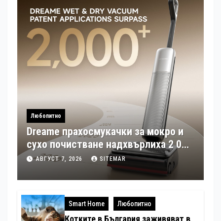
Любопитно
Dreame прахосмукачки за мокро и
сухо почистване надхвърлиха 2 000
патентни заявки в световен мащаб
АВГУСТ 7, 2026
SITEMAR
Smart Home
Любопитно
Котките в България заживяват в