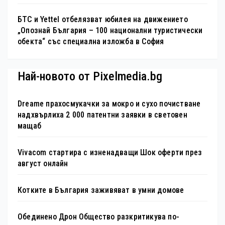
БТС и Yettel отбелязват юбилея на движението
„Опознай България – 100 национални туристически
обекта“ със специална изложба в София
Най-новото от Pixelmedia.bg
Dreame прахосмукачки за мокро и сухо почистване
надхвърлиха 2 000 патентни заявки в световен
мащаб
Vivacom стартира с изненадващи Шок оферти през
август онлайн
Котките в България заживяват в умни домове
Обединено Дрон Общество разкритикува по-