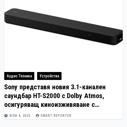
Аудио Техника
Устройства
Sony представя новия 3.1-канален
саундбар HT-S2000 с Dolby Atmos,
осигуряващ киноизживяване с
пространствен звук
ЮЛИ 4, 2023
SMART REPORTER