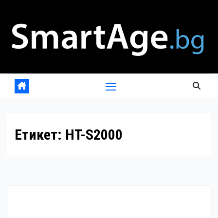
Skip
to
content
Етикет:
HT-S2000