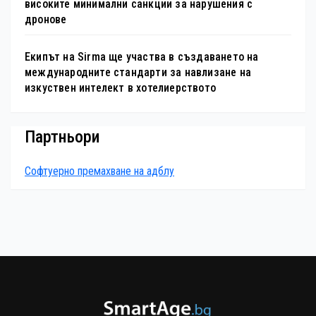
високите минимални санкции за нарушения с
дронове
Екипът на Sirma ще участва в създаването на
международните стандарти за навлизане на
изкуствен интелект в хотелиерството
Партньори
Софтуерно премахване на адблу