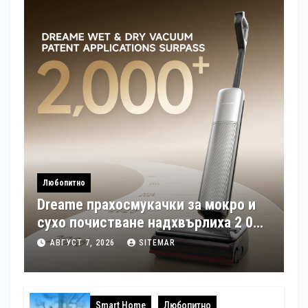
Любопитно
Dreame прахосмукачки за мокро и
сухо почистване надхвърлиха 2 000
патентни заявки в световен мащаб
АВГУСТ 7, 2026
SITEMAR
Smart Home
Любопитно