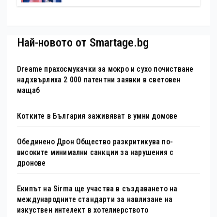
България – 100 национални
туристически обекта“ със
специална изложба в София
Най-новото от Smartage.bg
Dreame прахосмукачки за мокро и сухо почистване
надхвърлиха 2 000 патентни заявки в световен
мащаб
Котките в България заживяват в умни домове
Обединено Дрон Общество разкритикува по-
високите минимални санкции за нарушения с
дронове
Екипът на Sirma ще участва в създаването на
международните стандарти за навлизане на
изкуствен интелект в хотелиерството