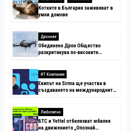
Котките в България заживяват в
умни домове
Дронове
Обединено Дрон Общество
разкритикува по-високите
минимални санкции за нарушения
с дронове
ИТ Компании
Екипът на Sirma ще участва в
създаването на международните
стандарти за навлизане на
изкуствен интелект в
хотелиерството
Любопитно
БТС и Yettel отбелязват юбилея
на движението „Опознай