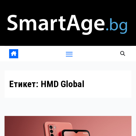
Skip
to
content
Етикет:
HMD Global