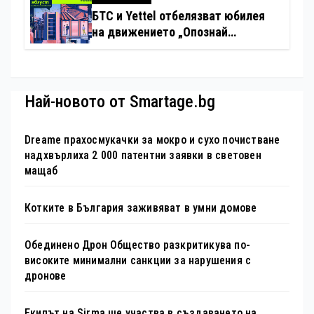
БТС и Yettel отбелязват юбилея
на движението „Опознай
България – 100 национални
туристически обекта“ със
специална изложба в София
Най-новото от Smartage.bg
Dreame прахосмукачки за мокро и сухо почистване
надхвърлиха 2 000 патентни заявки в световен
мащаб
Котките в България заживяват в умни домове
Обединено Дрон Общество разкритикува по-
високите минимални санкции за нарушения с
дронове
Екипът на Sirma ще участва в създаването на