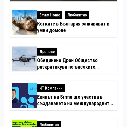
Smart Home
Любопитно
Котките в България заживяват в
умни домове
Дронове
Обединено Дрон Общество
разкритикува по-високите
минимални санкции за нарушения
с дронове
ИТ Компании
Екипът на Sirma ще участва в
създаването на международните
стандарти за навлизане на
изкуствен интелект в
хотелиерството
Любопитно