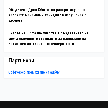
Обединено Дрон Общество разкритикува по-
високите минимални санкции за нарушения с
дронове
Екипът на Sirma ще участва в създаването на
международните стандарти за навлизане на
изкуствен интелект в хотелиерството
Партньори
Софтуерно премахване на адблу