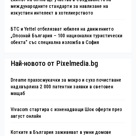
международните стандарти за навлизане на
изкуствен интелект в хотелиерството
БТС и Yettel отбелязват юбилея на движението
„Опознай България – 100 национални туристически
обекта“ със специална изложба в София
Най-новото от Pixelmedia.bg
Dreame прахосмукачки за мокро и сухо почистване
надхвърлиха 2 000 патентни заявки в световен
мащаб
Vivacom стартира с изненадващи Шок оферти през
август онлайн
Котките в България заживяват в умни домове