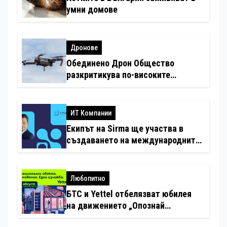
умни домове
Дронове
Обединено Дрон Общество
разкритикува по-високите
минимални санкции за нарушения
с дронове
ИТ Компании
Екипът на Sirma ще участва в
създаването на международните
стандарти за навлизане на
изкуствен интелект в
хотелиерството
Любопитно
БТС и Yettel отбелязват юбилея
на движението „Опознай
България – 100 национални