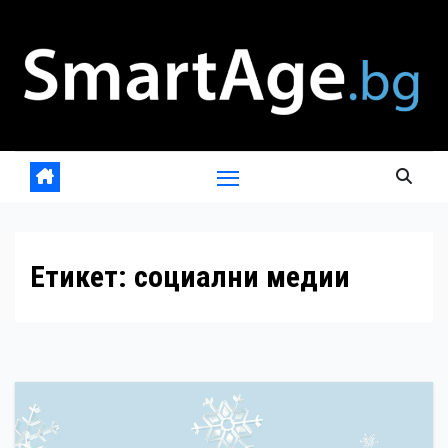
Skip
to
content
Етикет:
социални медии