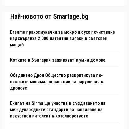
туристически обекта“ със
специална изложба в София
Най-новото от Smartage.bg
Dreame прахосмукачки за мокро и сухо почистване
надхвърлиха 2 000 патентни заявки в световен
мащаб
Котките в България заживяват в умни домове
Обединено Дрон Общество разкритикува по-
високите минимални санкции за нарушения с
дронове
Екипът на Sirma ще участва в създаването на
международните стандарти за навлизане на
изкуствен интелект в хотелиерството