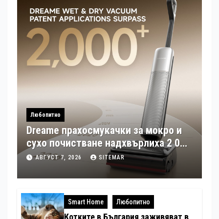
Любопитно
Dreame прахосмукачки за мокро и
сухо почистване надхвърлиха 2 000
патентни заявки в световен мащаб
АВГУСТ 7, 2026
SITEMAR
Smart Home
Любопитно
Котките в България заживяват в