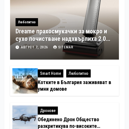
Любопитно
Dreame прахосмукачки за мокро и
сухо почистване надхвърлиха 2 000
патентни заявки в световен мащаб
АВГУСТ 7, 2026
SITEMAR
Smart Home
Любопитно
Котките в България заживяват в
умни домове
Дронове
Обединено Дрон Общество
разкритикува по-високите