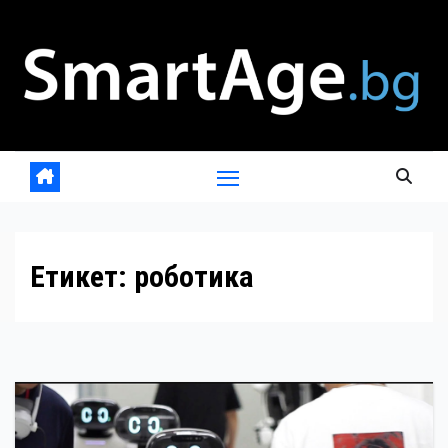
Skip
to
content
Етикет:
роботика