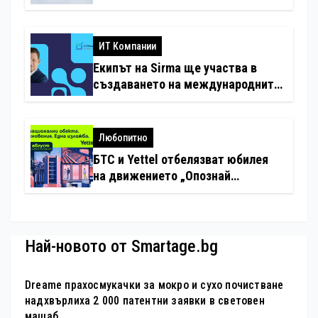
минимални санкции за нарушения
с дронове
ИТ Компании
Екипът на Sirma ще участва в
създаването на международните
стандарти за навлизане на
изкуствен интелект в
хотелиерството
Любопитно
БТС и Yettel отбелязват юбилея
на движението „Опознай
България – 100 национални
туристически обекта“ със
специална изложба в София
Най-новото от Smartage.bg
Dreame прахосмукачки за мокро и сухо почистване
надхвърлиха 2 000 патентни заявки в световен
мащаб