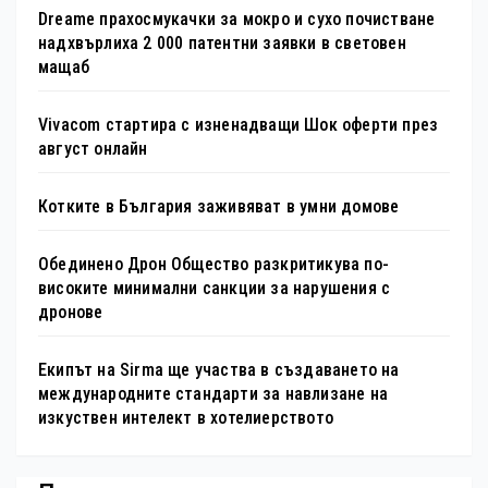
Dreame прахосмукачки за мокро и сухо почистване
надхвърлиха 2 000 патентни заявки в световен
мащаб
Vivacom стартира с изненадващи Шок оферти през
август онлайн
Котките в България заживяват в умни домове
Обединено Дрон Общество разкритикува по-
високите минимални санкции за нарушения с
дронове
Екипът на Sirma ще участва в създаването на
международните стандарти за навлизане на
изкуствен интелект в хотелиерството