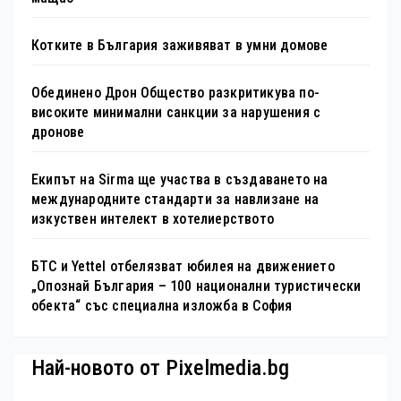
Котките в България заживяват в умни домове
Обединено Дрон Общество разкритикува по-
високите минимални санкции за нарушения с
дронове
Екипът на Sirma ще участва в създаването на
международните стандарти за навлизане на
изкуствен интелект в хотелиерството
БТС и Yettel отбелязват юбилея на движението
„Опознай България – 100 национални туристически
обекта“ със специална изложба в София
Най-новото от Pixelmedia.bg