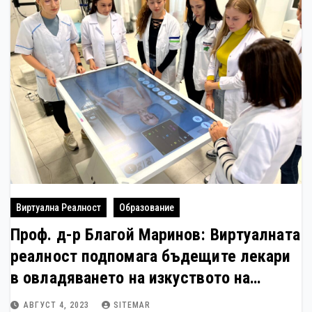
Виртуална Реалност
Образование
Проф. д-р Благой Маринов: Виртуалната
реалност подпомага бъдещите лекари
в овладяването на изкуството на
медицината в МУ-Пловдив
АВГУСТ 4, 2023
SITEMAR