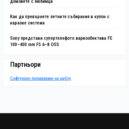
домовете с любимци
Как да превърнете летните събирания в купон с
караоке система
Sony представи супертелефото вариообектива FE
100–400 mm F5.6–8 OSS
Партньори
Софтуерно премахване на адблу