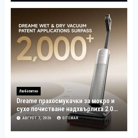
Любопитно
Dreame прахосмукачки за мокро и
сухо почистване надхвърлиха 2 000
патентни заявки в световен мащаб
АВГУСТ 7, 2026
SITEMAR