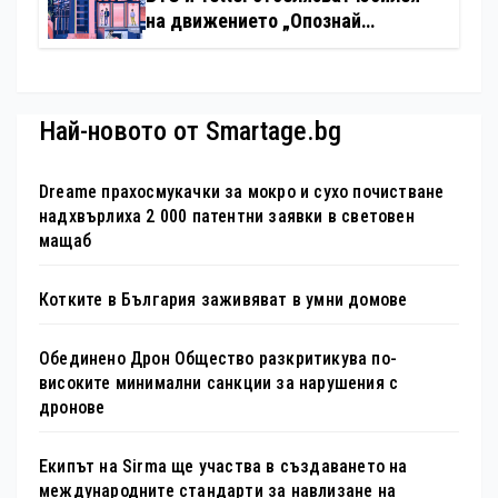
на движението „Опознай
България – 100 национални
туристически обекта“ със
специална изложба в София
Най-новото от Smartage.bg
Dreame прахосмукачки за мокро и сухо почистване
надхвърлиха 2 000 патентни заявки в световен
мащаб
Котките в България заживяват в умни домове
Обединено Дрон Общество разкритикува по-
високите минимални санкции за нарушения с
дронове
Екипът на Sirma ще участва в създаването на
международните стандарти за навлизане на