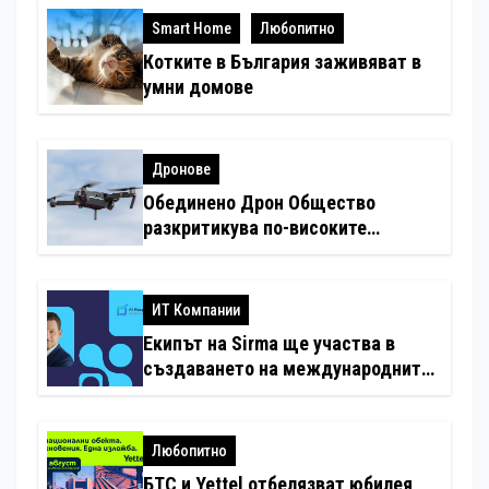
Smart Home
Любопитно
Котките в България заживяват в
умни домове
Дронове
Обединено Дрон Общество
разкритикува по-високите
минимални санкции за нарушения
с дронове
ИТ Компании
Екипът на Sirma ще участва в
създаването на международните
стандарти за навлизане на
изкуствен интелект в
хотелиерството
Любопитно
БТС и Yettel отбелязват юбилея