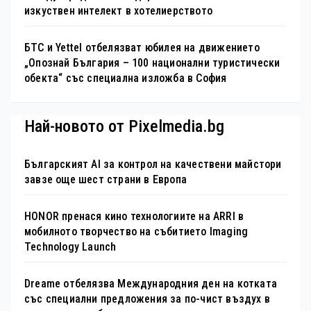
изкуствен интелект в хотелиерството
БТС и Yettel отбелязват юбилея на движението
„Опознай България – 100 национални туристически
обекта“ със специална изложба в София
Най-новото от Pixelmedia.bg
Българският AI за контрол на качествени майстори
завзе още шест страни в Европа
HONOR пренася кино технологиите на ARRI в
мобилното творчество на събитието Imaging
Technology Launch
Dreame отбелязва Международния ден на котката
със специални предложения за по-чист въздух в