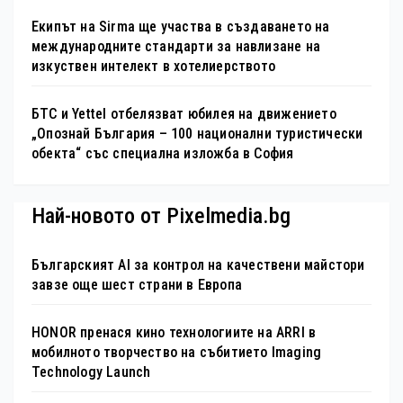
Екипът на Sirma ще участва в създаването на
международните стандарти за навлизане на
изкуствен интелект в хотелиерството
БТС и Yettel отбелязват юбилея на движението
„Опознай България – 100 национални туристически
обекта“ със специална изложба в София
Най-новото от Pixelmedia.bg
Българският AI за контрол на качествени майстори
завзе още шест страни в Европа
HONOR пренася кино технологиите на ARRI в
мобилното творчество на събитието Imaging
Technology Launch