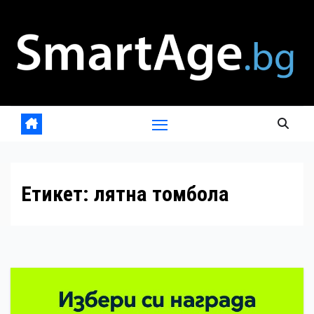
Skip
to
content
Етикет:
лятна томбола