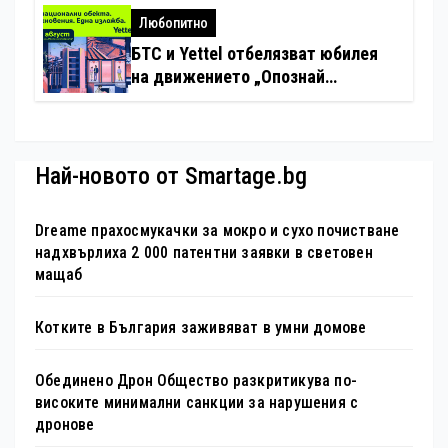
хотелиерството
Любопитно
БТС и Yettel отбелязват юбилея
на движението „Опознай
България – 100 национални
туристически обекта“ със
специална изложба в София
Най-новото от Smartage.bg
Dreame прахосмукачки за мокро и сухо почистване
надхвърлиха 2 000 патентни заявки в световен
мащаб
Котките в България заживяват в умни домове
Обединено Дрон Общество разкритикува по-
високите минимални санкции за нарушения с
дронове