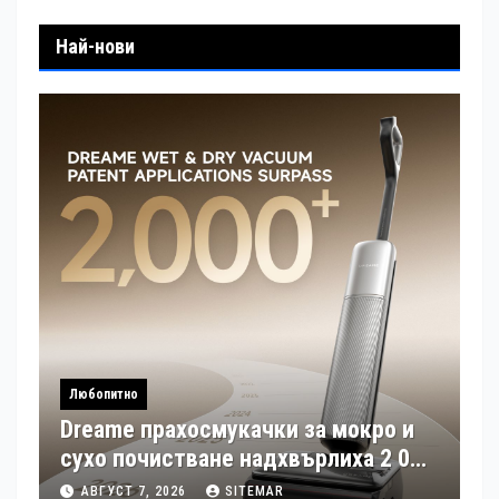
Най-нови
Любопитно
Dreame прахосмукачки за мокро и
сухо почистване надхвърлиха 2 000
патентни заявки в световен мащаб
АВГУСТ 7, 2026
SITEMAR