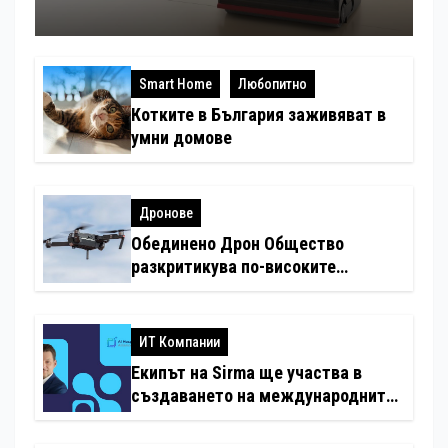
Smart Home
Любопитно
Котките в България заживяват в
умни домове
Дронове
Обединено Дрон Общество
разкритикува по-високите
минимални санкции за нарушения
с дронове
ИТ Компании
Екипът на Sirma ще участва в
създаването на международните
стандарти за навлизане на
изкуствен интелект в