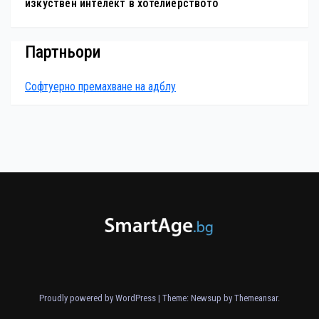
изкуствен интелект в хотелиерството
Партньори
Софтуерно премахване на адблу
Proudly powered by WordPress
|
Theme: Newsup by
Themeansar
.