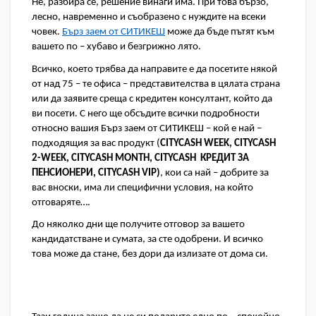
Не, разбира се, решение винаги има. При това бързо, 
лесно, навременно и съобразено с нуждите на всеки 
човек. 
Бърз заем от СИТИКЕШ
 може да бъде пътят към 
вашето по – хубаво и безгрижно лято. 
Всичко, което трябва да направите е да посетите някой 
от над 75 – те офиса – представителства в цялата страна 
или да заявите среща с кредитен консултант, който да 
ви посети. С него ще обсъдите всички подробности 
относно вашия Бърз заем от СИТИКЕШ – кой е най – 
подходящия за вас продукт (
CITYCASH WEEK, CITYCASH 
2-WEEK, CITYCASH MONTH, CITYCASH  КРЕДИТ ЗА 
ПЕНСИОНЕРИ, CITYCASH VIP)
, кои са най – добрите за 
вас вноски, има ли специфични условия, на който 
отговаряте….
До няколко дни ще получите отговор за вашето 
кандидатстване и сумата, за сте одобрени. И всичко 
това може да стане, без дори да излизате от дома си. 