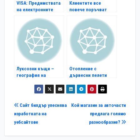
VISA: Предимствата
Клиентите все
на електронните
повече поръчват
разплащания
почивки онлайн
Луксозни къщи –
Отопление с
география на
дървесни пелети
разпределение в
столицата
Навигация
Сайт билдър улеснява
Кой магазин за авточасти
изработката на
предлага голямо
уебсайтове
разнообразие?