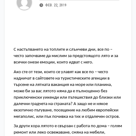
ФЕВ. 22, 2019
С настъпването на топлите и слънчеви дни, все по – 
често започваме да мислим за предстоящото лято и за 
всички онези емоции, които идват с него. 
Ако сте от тези, които се улавят как все по – често 
надничат в сайтовете на туристическите агенции в 
търсене на лятната ваканция на море или планина, 
може би за вас лятото няма да е пълноценно без 
приключенски уикенди или пътешествия до близки или 
далечни градчета на страната? А защо не и някое 
екзотично пътуване, посещение на любим европейски 
мегаполис, или пък почивка на тих и отдалечен остров. 
За други хора лятото е свързан с работа по дома – голям 
ремонт или леко освежаване, смяна на мебели, 