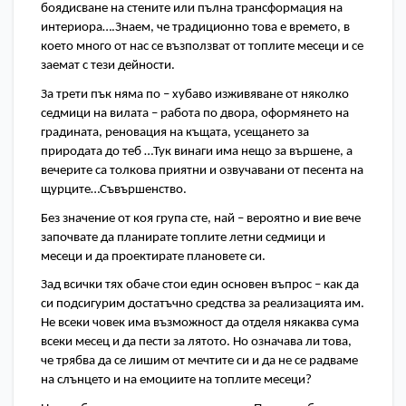
боядисване на стените или пълна трансформация на 
интериора….Знаем, че традиционно това е времето, в 
което много от нас се възползват от топлите месеци и се 
заемат с тези дейности. 
За трети пък няма по – хубаво изживяване от няколко 
седмици на вилата – работа по двора, оформянето на 
градината, реновация на къщата, усещането за 
природата до теб …Тук винаги има нещо за вършене, а 
вечерите са толкова приятни и озвучавани от песента на 
щурците…Съвършенство. 
Без значение от коя група сте, най – вероятно и вие вече 
започвате да планирате топлите летни седмици и 
месеци и да проектирате плановете си. 
Зад всички тях обаче стои един основен въпрос – как да 
си подсигурим достатъчно средства за реализацията им. 
Не всеки човек има възможност да отделя някаква сума 
всеки месец и да пести за лятото. Но означава ли това, 
че трябва да се лишим от мечтите си и да не се радваме 
на слънцето и на емоциите на топлите месеци? 