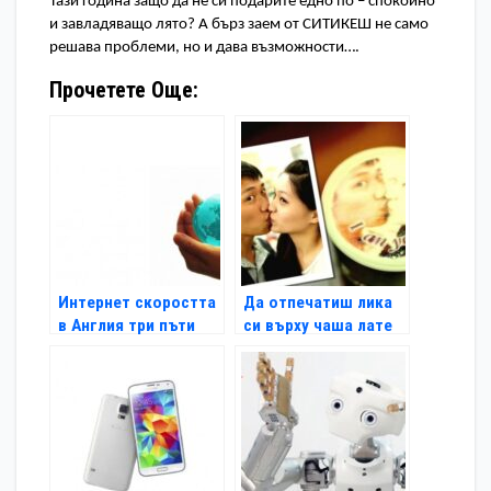
Тази година защо да не си подарите едно по – спокойно 
и завладяващо лято? А бърз заем от СИТИКЕШ не само 
решава проблеми, но и дава възможности….
Прочетете Още:
Интернет скоростта
Да отпечатиш лика
в Англия три пъти
си върху чаша лате
по-бърза