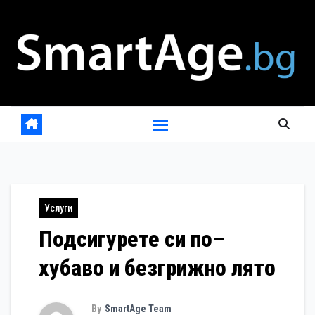
Skip
to
content
Услуги
Подсигурете си по–
хубаво и безгрижно лято
By
SmartAge Team