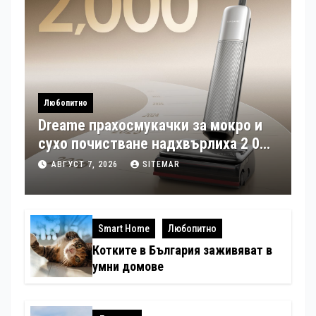
Любопитно
Dreame прахосмукачки за мокро и
сухо почистване надхвърлиха 2 000
патентни заявки в световен мащаб
АВГУСТ 7, 2026
SITEMAR
Smart Home
Любопитно
Котките в България заживяват в
умни домове