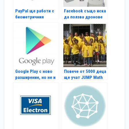
PayPal ще работи с
Facebook също иска
биометричния
да ползва дронове
сензор на Galaxy S5
Google Play с ново
Повече от 5000 деца
разширение, но не и
ще учат JUMP Math
у нас