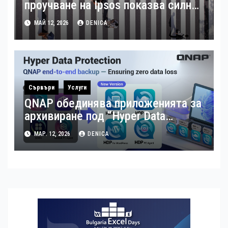
проучване на Ipsos показва силна
подкрепа за гъвкавата заетост и
МАЙ 12, 2026
DENICA
местния бизнес в България
Сървъри
Услуги
QNAP обединява приложенията за
архивиране под “Hyper Data
Protection”
МАР. 12, 2026
DENICA