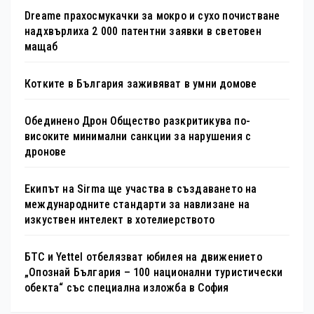
Dreame прахосмукачки за мокро и сухо почистване
надхвърлиха 2 000 патентни заявки в световен
мащаб
Котките в България заживяват в умни домове
Обединено Дрон Общество разкритикува по-
високите минимални санкции за нарушения с
дронове
Екипът на Sirma ще участва в създаването на
международните стандарти за навлизане на
изкуствен интелект в хотелиерството
БТС и Yettel отбелязват юбилея на движението
„Опознай България – 100 национални туристически
обекта“ със специална изложба в София