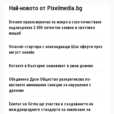
Най-новото от Pixelmedia.bg
Dreame прахосмукачки за мокро и сухо почистване
надхвърлиха 2 000 патентни заявки в световен
мащаб
Vivacom стартира с изненадващи Шок оферти през
август онлайн
Котките в България заживяват в умни домове
Обединено Дрон Общество разкритикува по-
високите минимални санкции за нарушения с
дронове
Екипът на Sirma ще участва в създаването на
международните стандарти за навлизане на