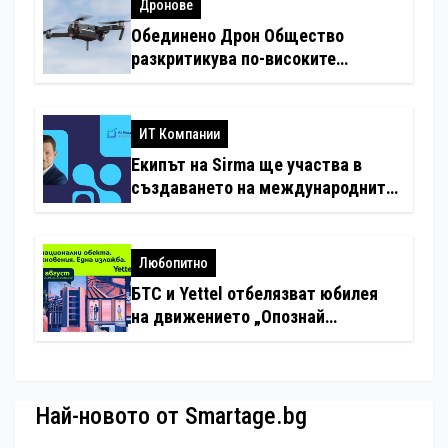
Дронове
Обединено Дрон Общество
разкритикува по-високите
минимални санкции за нарушения
с дронове
ИТ Компании
Екипът на Sirma ще участва в
създаването на международните
стандарти за навлизане на
изкуствен интелект в
хотелиерството
Любопитно
БТС и Yettel отбелязват юбилея
на движението „Опознай
България – 100 национални
туристически обекта“ със
специална изложба в София
Най-новото от Smartage.bg