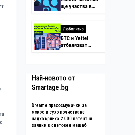
нарушения с
ще участва в
ят
дронове
създаването на
международните
стандарти за
Любопитно
навлизане на
БТС и Yettel
изкуствен
отбелязват
интелект в
юбилея на
хотелиерството
движението
„Опознай
България – 100
Най-новото от
национални
Smartage.bg
туристически
а
обекта“ със
специална
Dreame прахосмукачки за
изложба в София
мокро и сухо почистване
та
надхвърлиха 2 000 патентни
с.
заявки в световен мащаб