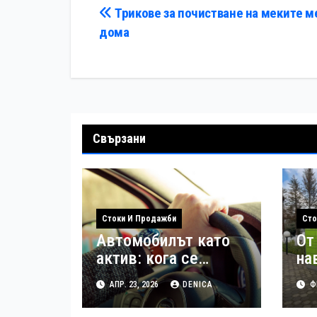
Навигация
Трикове за почистване на меките м
дома
Свързани
Стоки И Продажби
Сто
Автомобилът като
От
актив: кога се
на
инвестира и кога се
до
АПР. 23, 2026
DENICA
ФЕ
продава
ав
по