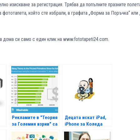
лно изискване за регистрация. Трябва да попълните празните полет
а фототапета, който сте избрали, в графата „Форма за Поръчка“ или
а дома си само с един клик на www.fototapeti24.com.
Рекламите в "Теория
Децата искат iPad,
за Големия взрив" са
iPhone за Коледа
 и
най-скъпи