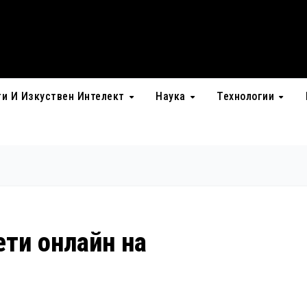
ти И Изкуствен Интелект
Наука
Технологии
ети онлайн на