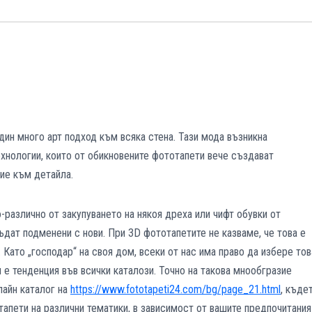
ин много арт подход към всяка стена. Тази мода възникна
хнологии, които от обикновените фототапети вече създават
ие към детайла.
-различно от закупуването на някоя дреха или чифт обувки от
бъдат подменени с нови. При 3D фототапетите не казваме, че това е
Като „господар“ на своя дом, всеки от нас има право да избере тов
и е тенденция във всички каталози. Точно на такова мнообгразие
лайн каталог на
https://www.fototapeti24.com/bg/page_21.html
, къде
апети на различни тематики, в зависимост от вашите предпочитания