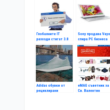
Глобалните IT
Sony продава Vayo
разходи стигат 3.8
спира РС бизнеса
трилиона долара
Adidas обувки от
eMAG съветник за
рециклирани
Св. Валентин
океански отпадъци