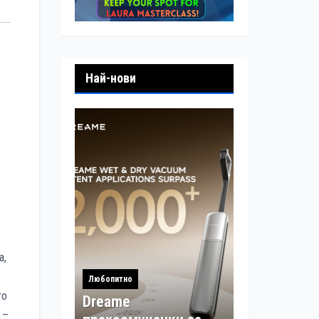
Най-нови
а,
Любопитно
то
Dreame
 –