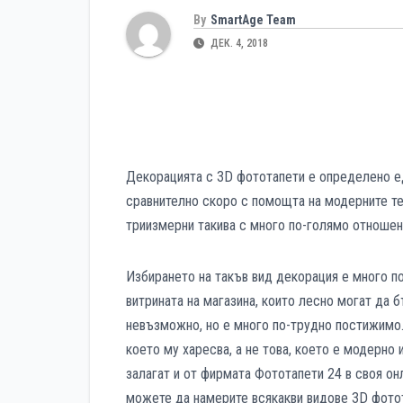
By
SmartAge Team
ДЕК. 4, 2018
Декорацията с 3D фототапети е определено ед
сравнително скоро с помощта на модерните те
триизмерни такива с много по-голямо отношен
Избирането на такъв вид декорация е много по
витрината на магазина, които лесно могат да 
невъзможно, но е много по-трудно постижимо. 
което му харесва, а не това, което е модерно 
залагат и от фирмата Фототапети 24 в своя он
можете да намерите всякакви видове 3D фотот