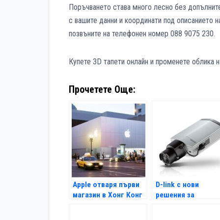
Поръчването става много лесно без допълните
с вашите данни и координати под описанието н
позвъните на телефонен номер 088 9075 230.
Купете 3D тапети онлайн и променете облика н
Прочетете Още:
Apple отваря първи
D-link с нови
магазин в Хонг Конг
решения за
видеонаблюдение
охрана