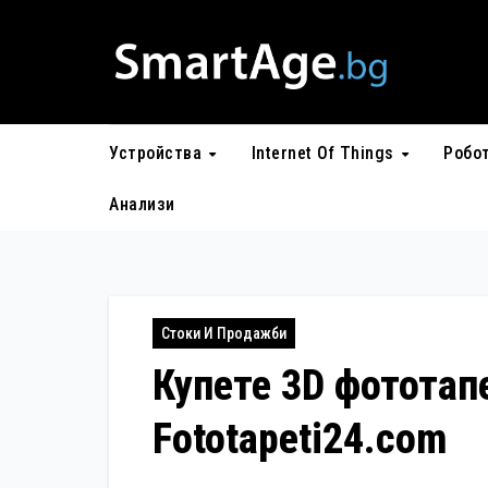
Skip
to
content
Устройства
Internet Of Things
Робо
Анализи
Стоки И Продажби
Купете 3D фототап
Fototapeti24.com