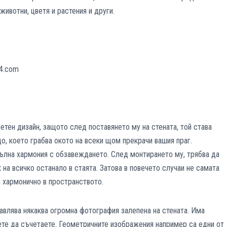
животни, цветя и растения и други.
тен дизайн, защото след поставянето му на стената, той става
, което грабва окото на всеки щом прекрачи вашия праг.
ълна хармония с обзавеждането. След монтирането му, трябва да
а всичко останало в стаята. Затова в повечето случаи не самата
и хармонично в пространството.
влява някаква огромна фотография залепена на стената. Има
жете да съчетаете. Геометричните изображения например са едни от