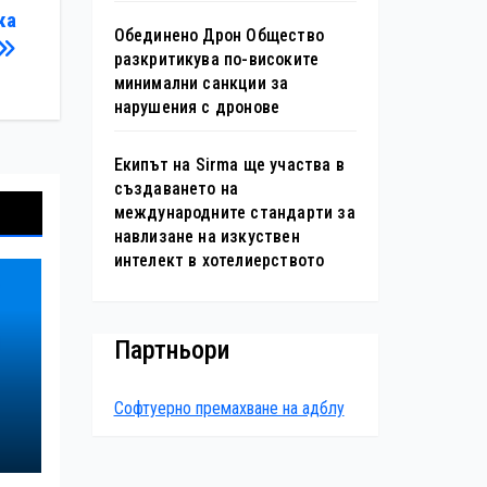
ка
Обединено Дрон Общество
разкритикува по-високите
минимални санкции за
нарушения с дронове
Екипът на Sirma ще участва в
създаването на
международните стандарти за
навлизане на изкуствен
интелект в хотелиерството
Партньори
Софтуерно премахване на адблу
а