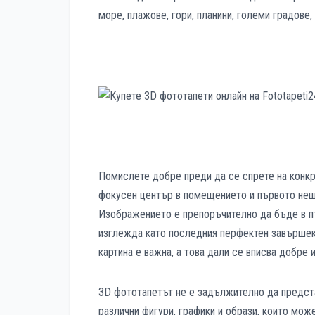
море, плажове, гори, планини, големи градове, 
Помислете добре преди да се спрете на конкре
фокусен център в помещението и първото нещо
Изображението е препоръчително да бъде в п
изглежда като последния перфектен завършек н
картина е важна, а това дали се вписва добре 
3D фототапетът не е задължително да предста
различни фигури, графики и образи, които мо