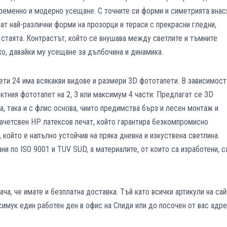
временно и модерно усещане. С точните си форми и симетрията внас
ат най-различни форми на прозорци и тераси с прекрасни гледни,
 стаята. Контрастът, който се внушава между светлите и тъмните
о, давайки му усещане за дълбочина и динамика.
ети 24 има всякакви видове и размери 3D фототапети. В зависимост
ктния фототапет на 2, 3 или максимум 4 части. Предлагат се 3D
а, така и с флис основа, чиито предимства бърз и лесен монтаж и
ачетсвен HP латексов печат, който гарантира безкомпромисно
 който е напълно устойчив на пряка дневна и изкуствена светлина.
ни по ISO 9001 и TUV SUD, а материалите, от които са изработени, с
ча, че имате и безплатна доставка. Тъй като всички артикули на сай
ксимук един работен ден в офис на Спиди или до посочен от вас адре