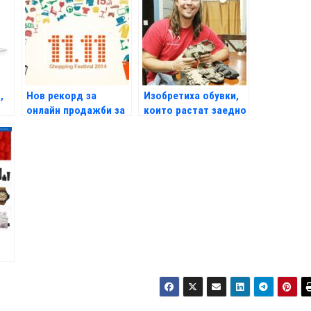
,
Нов рекорд за
Изобретиха обувки,
онлайн продажби за
които растат заедно
един ден
с крака