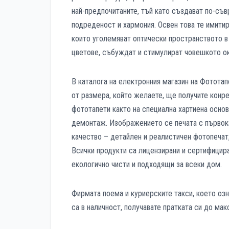
най-предпочитаните, тъй като създават по-съ
подреденост и хармония. Освен това те имитир
които уголемяват оптически пространството в
цветове, събуждат и стимулират човешкото ок
В каталога на електронния магазин на Фототап
от размера, който желаете, ще получите конре
фототапети както на специална хартиена основ
демонтаж. Изображението се печата с първок
качество – детайлен и реалистичен фотопечат,
Всички продукти са лицензирани и сертифицира
екологично чисти и подходящи за всеки дом.
Фирмата поема и куриерските такси, което озна
са в наличност, получавате пратката си до ма