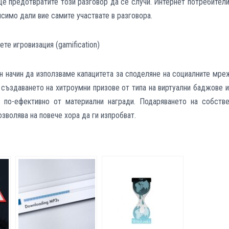
ще предотвратите този разговор да се случи. Интернет потребител
исимо дали вие самите участвате в разговора.
ете игровизация (
gamification)
н начин да използваме капацитета за споделяне на социалните мре
създаването на хитроумни призове от типа на виртуални баджове 
 по-ефективно от материални награди. Подаряването на собстве
озволява на повече хора да ги изпробват.