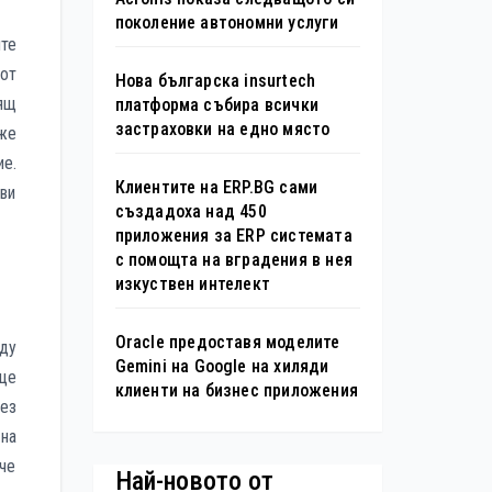
поколение автономни услуги
те
от
Нова българска insurtech
нящ
платформа събира всички
застраховки на едно място
оже
ие.
Клиентите на ERP.BG сами
 ви
създадоха над 450
приложения за ERP системата
с помощта на вградения в нея
изкуствен интелект
Oracle предоставя моделите
жду
Gemini на Google на хиляди
 ще
клиенти на бизнес приложения
без
на
 че
Най-новото от