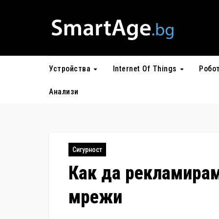
Skip
to
content
Устройства
Internet Of Things
Робо
Анализи
Сигурност
Как да рекламирам
мрежи