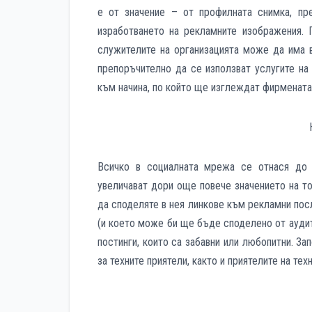
е от значение – от профилната снимка, пр
изработването на рекламните изображения. 
служителите на организацията може да има в
препоръчително да се използват услугите н
към начина, по който ще изглеждат фирмената 
Всичко в социалната мрежа се отнася до 
увеличават дори още повече значението на т
да споделяте в нея линкове към рекламни посл
(и което може би ще бъде споделено от аудит
постинги, които са забавни или любопитни. За
за техните приятели, както и приятелите на тех