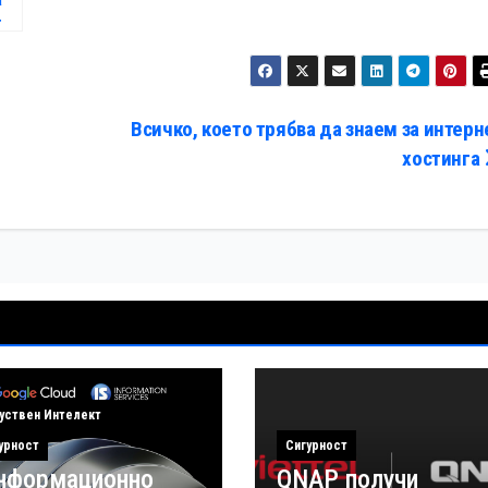
т
Всичко, което трябва да знаем за интерн
хостинга
уствен Интелект
урност
Сигурност
нформационно
QNAP получи