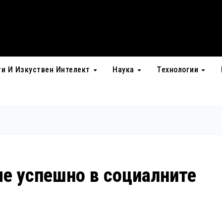
ти И Изкуствен Интелект
Наука
Технологии
е успешно в социалните