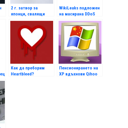
н
2 г. затвор за
WikiLeaks подложен
японци, свалящи
на масирана DDoS
нелегално
атака
съдържание
6
Как да преборим
Пенсионирането на
сец
Heartbleed?
XP вдъхнови Qihoo
360
а