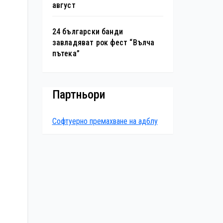
август
24 български банди
завладяват рок фест “Вълча
пътека”
Партньори
Софтуерно премахване на адблу