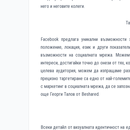
него и неговите колеги.
Та
Facebook
предлага уникални възможности 
положение, локация, език и други показател
възможности на социалната мрежа. Можем
интереси, достигайки точно до онези от тях, 
целева аудитория, можем да изпращаме раз
прецизно таргетиране са едно от най-големи
с маркетинг в социалната мрежа, да се запозн
още Георги Талов от
Beshared
.
Всеки детайл от визуалната идентичност на е