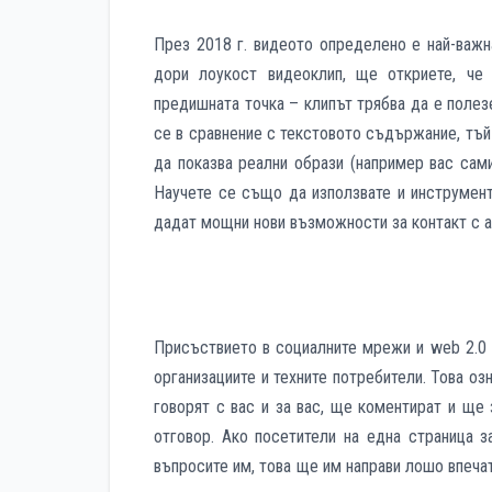
През 2018 г. видеото определено е най-важн
дори лоукост видеоклип, ще откриете, че
предишната точка – клипът трябва да е полез
се в сравнение с текстовото съдържание, тъй
да показва реални образи (например вас сами
Научете се също да използвате и инструмент
дадат мощни нови възможности за контакт с а
Присъствието в социалните мрежи и
web 2.0
организациите и техните потребители. Това о
говорят с вас и за вас, ще коментират и ще 
отговор. Ако посетители на една страница з
въпросите им, това ще им направи лошо впечат