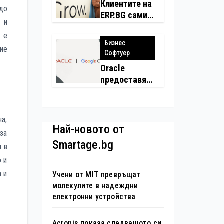
застраховки
Клиентите на
до
на едно
ERP.BG сами
 и
място
създадоха
а е
над 450
Бизнес
ие
приложения
Софтуер
за ERP
Oracle
системата с
предоставя
помощта на
моделите
вградения в
Gemini на
нея изкуствен
Google на
интелект
а,
хиляди
Най-новото от
 за
клиенти на
Smartage.bg
и в
бизнес
приложения
о и
а и
Учени от MIT превръщат
молекулите в надеждни
електронни устройства
Acronis показа следващото си