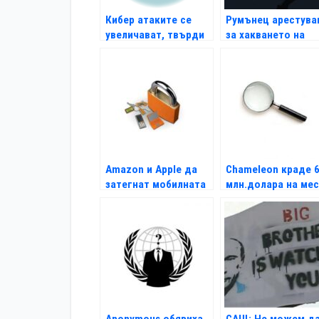
Кибер атаките се
Румънец арестува
увеличават, твърди
за хакването на
висш шпионин
NASA и Пентагона
Amazon и Apple да
Chameleon краде 
затегнат мобилната
млн.долара на ме
си сигурност
Anonymous обявиха
САЩ: Не можем д