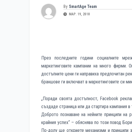
By
SmartAge Team
МАР. 19, 2018
През последните години социалните мр
маркетинговите кампании на много фирми. О
достъпните цени ги направиха предпочитан ре
браншове ги включват в маркетинговите си ми
„
Поради своята достъпност,
Facebook
рекла
създаде страница или да стартира кампания в 
Доброто познаване на нейните принципи на р
крайния успех“ – обяснява по този повод Бор
П
о-долу ще откриете механизми и принципи 