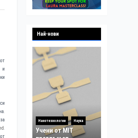
Най-нови
от
 и
чки
си
на.
за
Нанотехнологии
Наука
ed
.
Учени от MIT
от