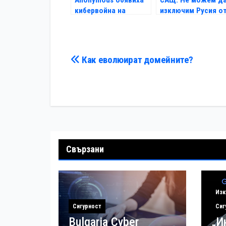
кибервойна на
изключим Русия о
Турция
интернет
Навигация
Как еволюират домейните?
Свързани
Изк
Сигурност
Сиг
Bulgaria Cyber
„И