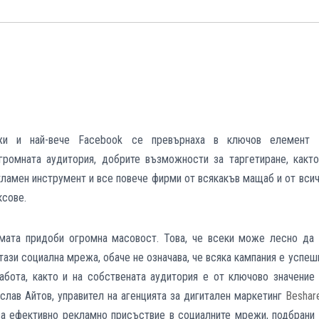
ежи и най-вече
Facebook
се превърнаха в ключов елемент 
громната аудитория, добрите възможности за таргетиране, както
кламен инструмент и все повече фирми от всякакъв мащаб и от вси
ксове.
мата придоби огромна масовост. Това, че всеки може лесно да 
тази социална мрежа, обаче не означава, че всяка кампания е успеш
абота, както и на собствената аудитория е от ключово значение 
ислав Айтов, управител на агенцията за дигитален маркетинг
Beshar
за ефективно рекламно присъствие в социалните мрежи, подбрани 