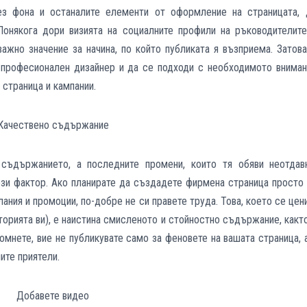
ез фона и останалите елементи от оформление на страницата, 
Понякога дори визията на социалните профили на ръководителите
ажно значение за начина, по който публиката я възприема. Затов
а професионален дизайнер и да се подходи с необходимото вниман
страница и кампании.
Качествено съдържание
съдържанието, а последните промени, които тя обяви неотдавн
ози фактор. Ако планирате да създадете фирмена страница просто
ания и промоции, по-добре не си правете труда. Това, което се цен
орията ви), е наистина смисленото и стойностно съдържание, какт
помнете, вие не публикувате само за феновете на вашата страница, 
ните приятели.
Добавете видео