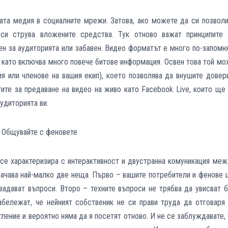
ата медия в социалните мрежи. Затова, ако можете да си позволи
 си струва вложените средства. Тук отново важат принципите 
ен за аудиторията или забавен. Видео форматът е много по-запом
 като включва много повече битове информация. Освен това той м
я или членове на вашия екип), което позволява да внушите довер
ите за предаване на видео на живо като Facebook Live, които ще
удиторията ви.
Общувайте с феновете
се характеризира с интерактивност и двустранна комуникация ме
значава най-малко две неща. Първо – вашите потребители и фенове
задават въпроси. Второ – техните въпроси не трябва да увисват 
абележат, че нейният собственик не си прави труда да отговаря 
ление и вероятно няма да я посетят отново. И не се заблуждавате,