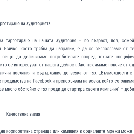
ргетиране на аудиторията
за таргетиране на нашата аудитория – по възраст, пол, семей
и. Всичко, което трябва да направим, е да се възползваме от те
 също да дефинираме потребителите според техните специфич
които се интересуват от нашата дейност. Ако пък имаме повече от е
лични послания и съдържание до всяка от тях. „Възможностите 
те предимства на
Facebook
и препоръчвам на всеки, който се заним
ае много обстойно с тях преди да стартира своята кампания“ – доб
Качествена визия
дна корпоративна страница или кампания в социалните мрежи може