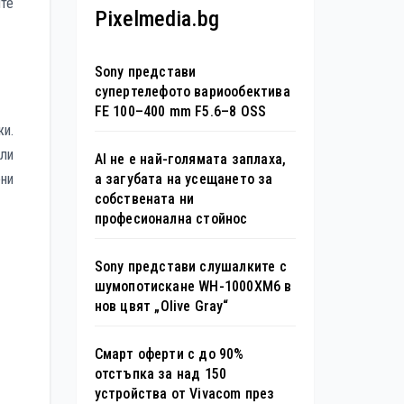
ите
Pixelmedia.bg
Sony представи
супертелефото вариообектива
FE 100–400 mm F5.6–8 OSS
жи.
или
AI не е най-голямата заплаха,
ни
а загубата на усещането за
собствената ни
професионална стойнос
Sony представи слушалките с
шумопотискане WH-1000XM6 в
нов цвят „Olive Gray“
Смарт оферти с до 90%
отстъпка за над 150
устройства от Vivacom през