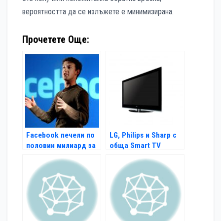
вероятността да се излъжете е минимизирана.
Прочетете Още:
Facebook печели по
LG, Philips и Sharp с
половин милиард за
обща Smart TV
6 месеца
платформа