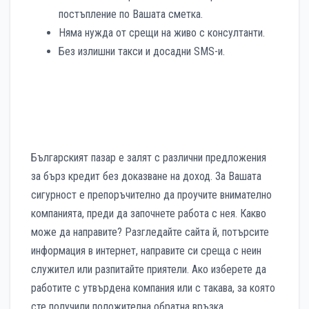
постъпление по Вашата сметка.
Няма нужда от срещи на живо с консултанти.
Без излишни такси и досадни SMS-и.
Българският пазар е залят с различни предложения
за бърз кредит без доказване на доход. За Вашата
сигурност е препоръчително да проучите внимателно
компанията, преди да започнете работа с нея. Какво
може да направите? Разгледайте сайта й, потърсите
информация в интернет, направите си среща с неин
служител или разпитайте приятели. Ако изберете да
работите с утвърдена компания или с такава, за която
сте получили положителна обратна връзка,