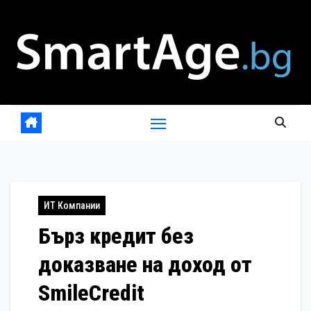
Skip
to
content
ИТ Компании
Бърз кредит без
доказване на доход от
SmileCredit