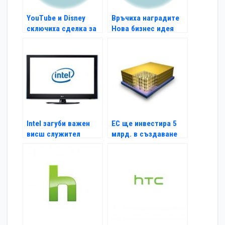
YouTube и Disney
Връчиха наградите
сключиха сделка за
Нова бизнес идея
видео серии
Intel загуби важен
ЕС ще инвестира 5
висш служител
млрд. в създаване
на чипове