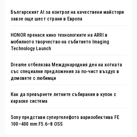
Българският AI за контрол на качествени майстори
завзе още шест страни в Европа
HONOR пренася кино технологиите на ARRI в
мобилното творчество на събитието Imaging
Technology Launch
Dreame отбелязва Международния ден на котката
със специални предложения за по-чист въздух в
домовете с любимци
Как да превърнете летните събирания в купон с
караоке система
Sony представи супертелефото вариообектива FE
100–400 mm F5.6–8 OSS