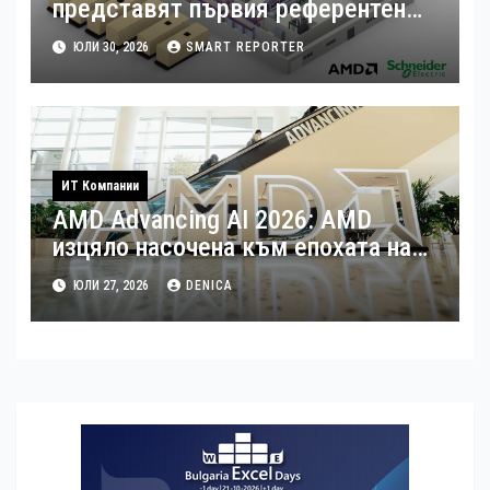
представят първия референтен
дизайн на платформата Helios за
ЮЛИ 30, 2026
SMART REPORTER
ускорено изграждане на фабрики
за ИИ
ИТ Компании
AMD Advancing AI 2026: AMD
изцяло насочена към епохата на
Агентния AI
ЮЛИ 27, 2026
DENICA