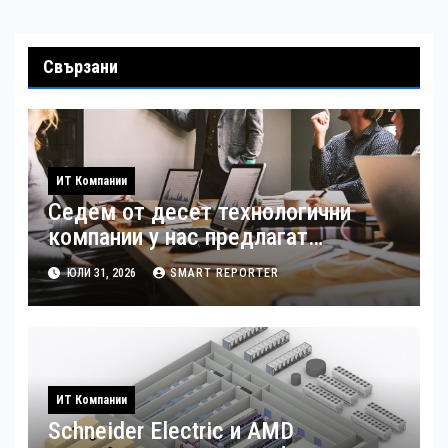
Свързани
ИТ Компании
Седем от десет технологични
компании у нас предлагат
хибридна работа
ЮЛИ 31, 2026
SMART REPORTER
ИТ Компании
Schneider Electric и AMD