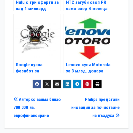
Hulu с три оферти за
НТС загуби своя PR
над 1 милиард
само след 4 месеца
долара
Google пусна
Lenovo купи Мotorola
ферибот за
за 3 млрд. долара
служителите си
Навигация
Алтерко взима близо
Philips представи
700 000 лв.
иновации за почистване
еврофинансиране
на въздуха