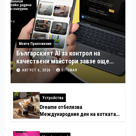
Моите Приложения
Българският AI за контрол на
качествени майстори завзе още
шест страни в Европа
АВГУСТ 6, 2026
SITEMAR
Устройства
Dreame отбелязва
Международния ден на котката
със специални предложения за
по-чист въздух в домовете с
любимци