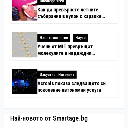
Uncategorized
Как да превърнете летните
събирания в купон с караоке
система
Нанотехнологии
Наука
Учени от MIT превръщат
молекулите в надеждни
електронни устройства
Изкуствен Интелект
Acronis показа следващото си
поколение автономни услуги
Най-новото от Smartage.bg