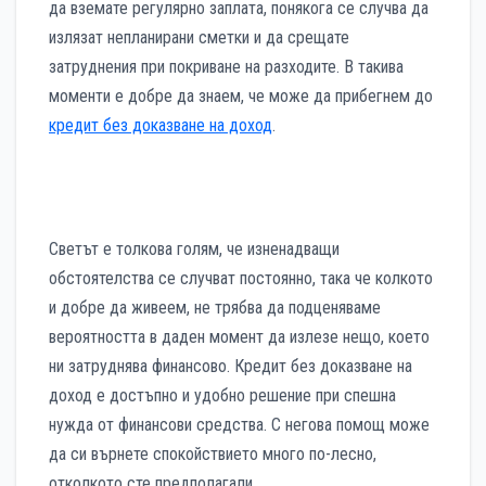
да вземате регулярно заплата, понякога се случва да
излязат непланирани сметки и да срещате
затруднения при покриване на разходите. В такива
моменти е добре да знаем, че може да прибегнем до
кредит без доказване на доход
.
Светът е толкова голям, че изненадващи
обстоятелства се случват постоянно, така че колкото
и добре да живеем, не трябва да подценяваме
вероятността в даден момент да излезе нещо, което
ни затруднява финансово. Кредит без доказване на
доход е достъпно и удобно решение при спешна
нужда от финансови средства. С негова помощ може
да си върнете спокойствието много по-лесно,
отколкото сте предполагали.