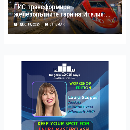
ГИС трансформира
железопътните гари на Италия:
над 18 000 км инфраструктура,
ДЕК. 18, 2025
SITEMAR
картографирана до последния
детайл