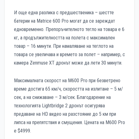
И още една разлика с предшественика – шестте
батерии на Matrice 600 Pro могат да се зареждат
едновременно. Препоръчителното тегло на товара е 6
кг, а продължителността на полета с максимален
товар – 16 минути. При намаляване на теглото на
товара се увеличава и времето за полет – например, с
камера Zenmuse XT дронът може да лети 30 минути.
Максималната скорост на M600 Pro при безветрено
време достига 65 км/ч, скоростта на излитане – 5 м/
сек, а на снижаване – 3 м/сек. Благодарение на
технологията Lightbridge 2 дронът осигурява
предаване на HD видео на разстояние до 5 км при
липса на препятствия и смущения. Цената на M600 Pro
е $4999.