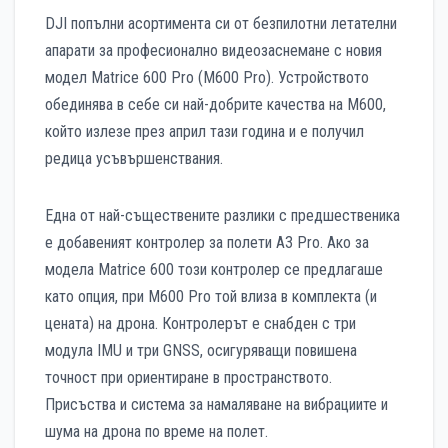
DJI попълни асортимента си от безпилотни летателни
апарати за професионално видеозаснемане с новия
модел Matrice 600 Pro (M600 Pro). Устройството
обединява в себе си най-добрите качества на M600,
който излезе през април тази година и е получил
редица усъвършенствания.
Една от най-съществените разлики с предшественика
е добавеният контролер за полети A3 Pro. Ако за
модела Matrice 600 този контролер се предлагаше
като опция, при M600 Pro той влиза в комплекта (и
цената) на дрона. Контролерът е снабден с три
модула IMU и три GNSS, осигуряващи повишена
точност при ориентиране в пространството.
Присъства и система за намаляване на вибрациите и
шума на дрона по време на полет.