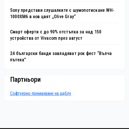
Sony представи слушалките с шумопотискане WH-
1000XM6 в нов цвят „Olive Gray“
Смарт оферти с до 90% отстъпка за над 150
устройства от Vivacom през август
24 български банди завладяват рок фест “Вълча
пътека”
Партньори
Софтуерно премахване на адблу