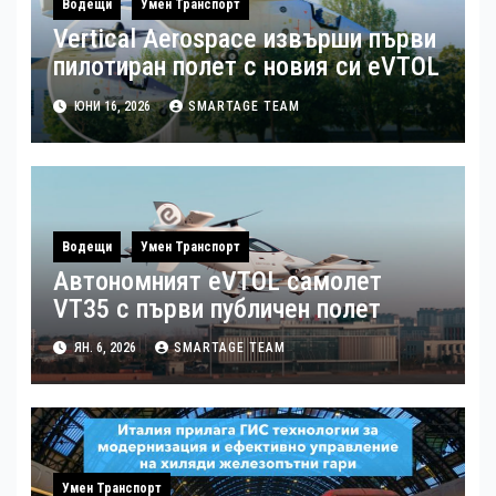
Водещи
Умен Транспорт
Vertical Aerospace извърши първи
пилотиран полет с новия си eVTOL
ЮНИ 16, 2026
SMARTAGE TEAM
Водещи
Умен Транспорт
Автономният eVTOL самолет
VT35 с първи публичен полет
ЯН. 6, 2026
SMARTAGE TEAM
Умен Транспорт