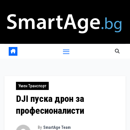
Skip
to
content
Умен Транспорт
DJI пуска дрон за
професионалисти
By
SmartAge Team