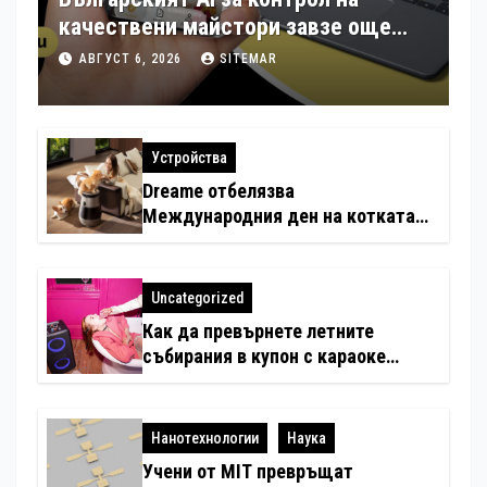
качествени майстори завзе още
шест страни в Европа
АВГУСТ 6, 2026
SITEMAR
Устройства
Dreame отбелязва
Международния ден на котката
със специални предложения за
по-чист въздух в домовете с
любимци
Uncategorized
Как да превърнете летните
събирания в купон с караоке
система
Нанотехнологии
Наука
Учени от MIT превръщат