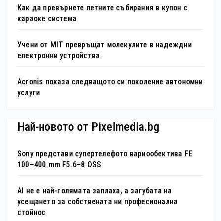
Как да превърнете летните събирания в купон с
караоке система
Учени от MIT превръщат молекулите в надеждни
електронни устройства
Acronis показа следващото си поколение автономни
услуги
Най-новото от Pixelmedia.bg
Sony представи супертелефото вариообектива FE
100–400 mm F5.6–8 OSS
AI не е най-голямата заплаха, а загубата на
усещането за собствената ни професионална
стойнос