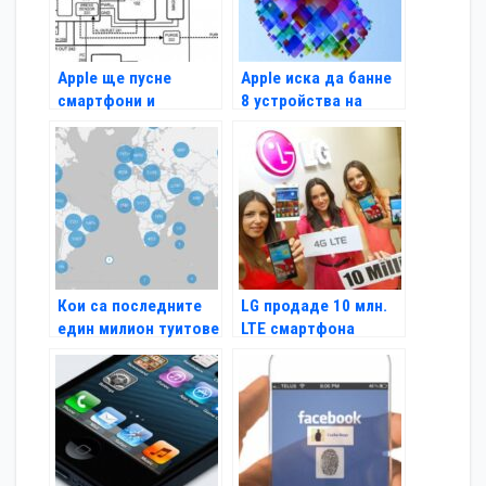
Apple ще пусне
Apple иска да банне
смартфони и
8 устройства на
лаптопи на
Samsung в САЩ
водородно гориво?
Кои са последните
LG продаде 10 млн.
един милион туитове
LTE смартфона