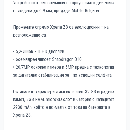
Устройството има алуминиев корпус, чиято дебелина
е сведена до 6,9 мм, предаде Mobile Bulgaria.
Промените спрямо Xperia Z3 са еволюционни – на
разположение са:
• 5,2-инчов Full HD дисплей
• осемядрен чипсет Snapdragon 810
• 20,7MР основна камера и 5МР предна с технология
за дигитална стабилизация за • по-успешни селфита
Останалите характеристики включват 32 GB вградена
памет, 3GB RAM, microSD слот и батерия с капацитет
2930 mAh, който е по-малък от този на батерията в
Xperia Z3.