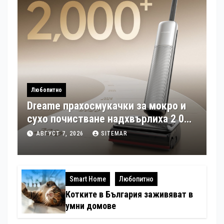
Любопитно
Dreame прахосмукачки за мокро и
сухо почистване надхвърлиха 2 000
патентни заявки в световен мащаб
АВГУСТ 7, 2026
SITEMAR
Smart Home
Любопитно
Котките в България заживяват в
умни домове