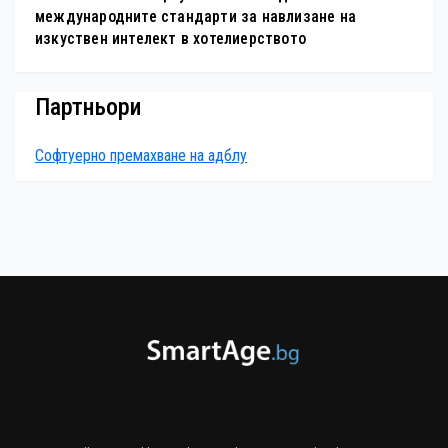
международните стандарти за навлизане на
изкуствен интелект в хотелиерството
Партньори
Софтуерно премахване на адблу