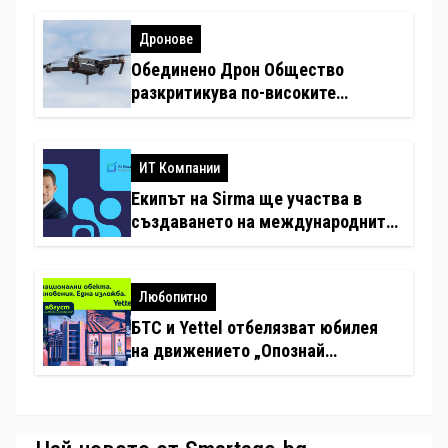
Дронове
Обединено Дрон Общество
разкритикува по-високите
минимални санкции за нарушения
с дронове
ИТ Компании
Екипът на Sirma ще участва в
създаването на международните
стандарти за навлизане на
изкуствен интелект в
хотелиерството
Любопитно
БТС и Yettel отбелязват юбилея
на движението „Опознай
България – 100 национални
туристически обекта“ със
специална изложба в София