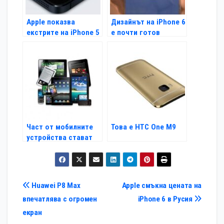
Apple показва
Дизайнът на iPhone 6
екстрите на iPhone 5
е почти готов
в две нови реклами
Част от мобилните
Това е НТС One M9
устройства стават
невидими до 2017 г.
Навигация
Huawei P8 Max
Apple смъкна цената на
впечатлява с огромен
iPhone 6 в Русия
екран