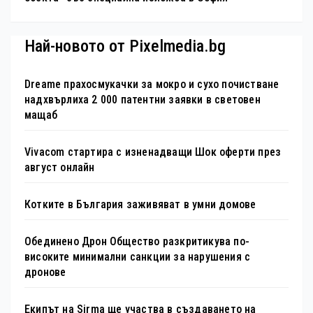
Най-новото от Pixelmedia.bg
Dreame прахосмукачки за мокро и сухо почистване
надхвърлиха 2 000 патентни заявки в световен
мащаб
Vivacom стартира с изненадващи Шок оферти през
август онлайн
Котките в България заживяват в умни домове
Обединено Дрон Общество разкритикува по-
високите минимални санкции за нарушения с
дронове
Екипът на Sirma ще участва в създаването на