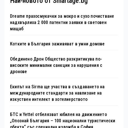
Най-новото от Smartage.bg
Dreame прахосмукачки за мокро и сухо почистване
надхвърлиха 2 000 патентни заявки в световен
мащаб
Котките в България заживяват в умни домове
Обединено Дрон Общество разкритикува по-
високите минимални санкции за нарушения с
дронове
Екипът на Sirma ще участва в създаването на
международните стандарти за навлизане на
изкуствен интелект в хотелиерството
БТС и Yettel отбелязват юбилея на движението
„Опознай България – 100 национални туристически
обекта“ със специална изложба в София