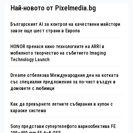
Най-новото от Pixelmedia.bg
Българският AI за контрол на качествени майстори
завзе още шест страни в Европа
HONOR пренася кино технологиите на ARRI в
мобилното творчество на събитието Imaging
Technology Launch
Dreame отбелязва Международния ден на котката
със специални предложения за по-чист въздух в
домовете с любимци
Как да превърнете летните събирания в купон с
караоке система
Sony представи супертелефото вариообектива FE
100–400 mm F5.6–8 OSS