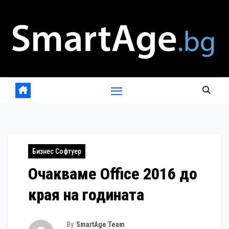
Skip
to
content
Бизнес Софтуер
Очакваме Office 2016 до
края на годината
By
SmartAge Team