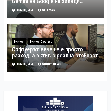
Gemini на Google на хиляди
клиенти на бизнес приложения
ЮЛИ 31, 2026
SITEMAR
Бизнес
Бизнес Софтуер
Софтуерът вече не е просто
разход, а актив с реална стойност
ЮЛИ 30, 2026
SUNNY NEWS