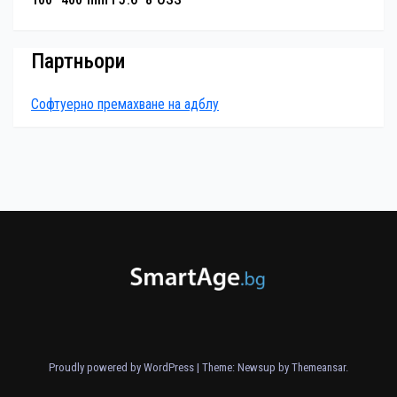
Партньори
Софтуерно премахване на адблу
Proudly powered by WordPress
|
Theme: Newsup by
Themeansar
.