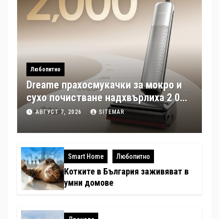
Любопитно
Dreame прахосмукачки за мокро и
сухо почистване надхвърлиха 2 000
патентни заявки в световен мащаб
АВГУСТ 7, 2026
SITEMAR
Smart Home
Любопитно
Котките в България заживяват в
умни домове