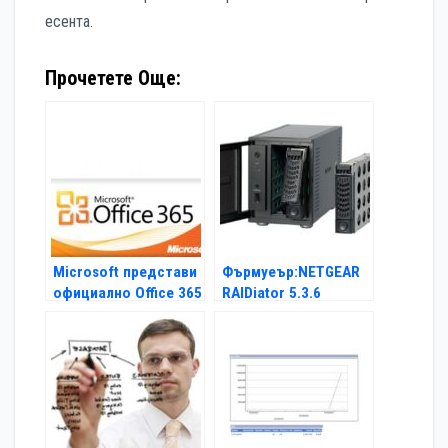
есента.
Прочетете Още:
Microsoft представи
Фърмуеър:NETGEAR
официално Office 365
RAIDiator 5.3.6
и у нас