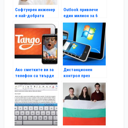
Софтуерен инженер
Outlook привлече
е най-добрата
един милион за 6
работа в САЩ
часа
Ако сметките ви за
Дистанционен
телефон са твърде
контрол през
високи…
мобилния апарат