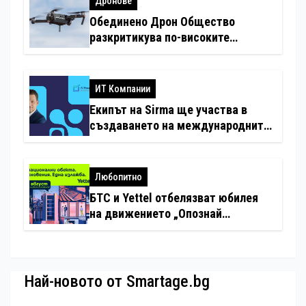
Дронове
Обединено Дрон Общество
разкритикува по-високите
минимални санкции за нарушения
с дронове
ИТ Компании
Екипът на Sirma ще участва в
създаването на международните
стандарти за навлизане на
изкуствен интелект в
хотелиерството
Любопитно
БТС и Yettel отбелязват юбилея
на движението „Опознай
България – 100 национални
туристически обекта“ със
специална изложба в София
Най-новото от Smartage.bg