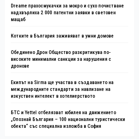
Dreame прахосмукачки за мокро и сухо почистване
надхвърлиха 2 000 патентни заявки в световен
мащаб
Котките в България заживяват в умни домове
Обединено Дрон Общество разкритикува по-
високите минимални санкции за нарушения с
дронове
Екипът на Sirma ще участва в създаването на
международните стандарти за навлизане на
изкуствен интелект в хотелиерството
БТС и Yettel отбелязват юбилея на движението
„Опознай България – 100 национални туристически
обекта“ със специална изложба в София