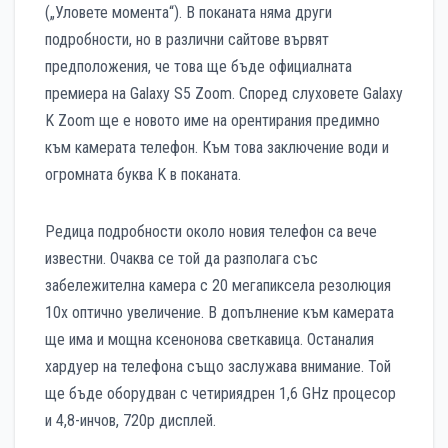
(„Уловете момента“). В поканата няма други
подробности, но в различни сайтове вървят
предположения, че това ще бъде официалната
премиера на Galaxy S5 Zoom. Според слуховете Galaxy
K Zoom ще е новото име на орентирания предимно
към камерата телефон. Към това заключение води и
огромната буква K в поканата.
Редица подробности около новия телефон са вече
известни. Очаква се той да разполага със
забележителна камера с 20 мегапиксела резолюция
10х оптично увеличение. В допълнение към камерата
ще има и мощна ксенонова светкавица. Останалия
хардуер на телефона също заслужава внимание. Той
ще бъде оборудван с четириядрен 1,6 GHz процесор
и 4,8-инчов, 720р дисплей.