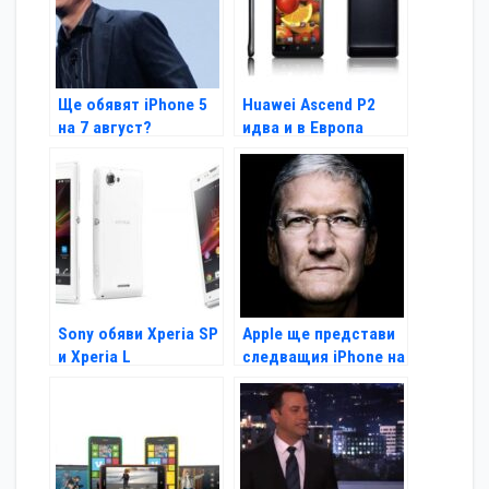
Ще обявят iPhone 5
Huawei Ascend P2
на 7 август?
идва и в Европа
Sony обяви Xperia SP
Apple ще представи
и Xperia L
следващия iPhone на
10 септември