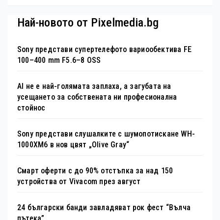
Най-новото от Pixelmedia.bg
Sony представи супертелефото вариообектива FE
100–400 mm F5.6–8 OSS
AI не е най-голямата заплаха, а загубата на
усещането за собствената ни професионална
стойнос
Sony представи слушалките с шумопотискане WH-
1000XM6 в нов цвят „Olive Gray“
Смарт оферти с до 90% отстъпка за над 150
устройства от Vivacom през август
24 български банди завладяват рок фест “Вълча
пътека”