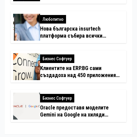
Любопитно
Нова българска insurtech
платформа събира всички
застраховки на едно място
Бизнес Софтуер
Клиентите на ERP.BG сами
създадоха над 450 приложения
за ERP системата с помощта на
вградения в нея изкуствен
интелект
Бизнес Софтуер
Oracle предоставя моделите
Gemini на Google на хиляди
клиенти на бизнес приложения