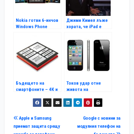
Nokia готви 6-инчов
Джими Кимел лъже
Windows Phone
хората, че iPad е
новият iPhone 5s
Бъдещето на
Токов удар отне
смартфоните – 4К и
живота на
64-битов CPU
потребител на
iPhone
Навигация
Apple и Samsung
Google с новини за
приемат защита срещу
модулния телефон на