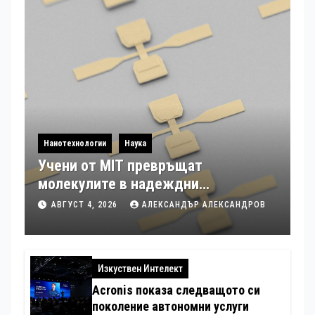
Нанотехнологии
Наука
Учени от MIT превръщат
молекулите в надеждни
електронни устройства
АВГУСТ 4, 2026
АЛЕКСАНДЪР АЛЕКСАНДРОВ
Изкуствен Интелект
Acronis показа следващото си
поколение автономни услуги