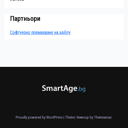
Партньори
Софтуерно премахване на адблу
Proudly powered by WordPress
|
Theme: Newsup by
Themeansar
.