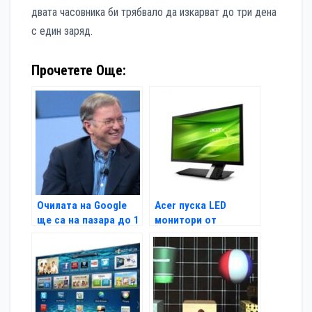
двата часовника би трябвало да изкарват до три дена
с един заряд.
Прочетете Още:
Очилата на Google
Acer пуска LED
ще са на пазара до 1
монитори от
година
рециклирани
материали