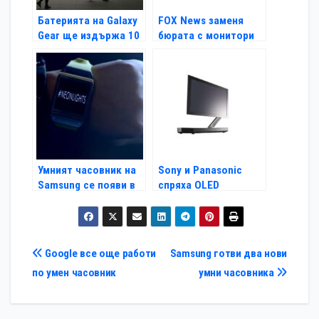
Батерията на Galaxy
FOX News заменя
Gear ще издържа 10
бюрата с монитори
часа
Умният часовник на
Sony и Panasonic
Samsung се появи в
спряха OLED
музикален клип
партньорството си
Навигация
Google все още pаботи
Samsung готви два нови
по умен часовник
умни часовника