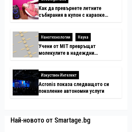
Как да превърнете летните
събирания в купон с караоке
система
Нанотехнологии
Наука
Учени от MIT превръщат
молекулите в надеждни
електронни устройства
Изкуствен Интелект
Acronis показа следващото си
поколение автономни услуги
Най-новото от Smartage.bg