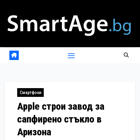
Skip
to
content
Смартфони
Apple строи завод за
сапфирено стъкло в
Аризона