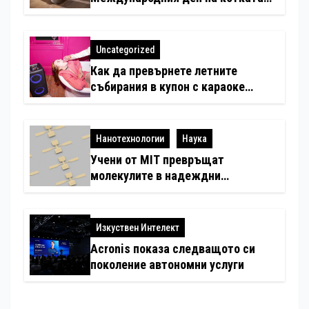
със специални предложения за
по-чист въздух в домовете с
любимци
Uncategorized
Как да превърнете летните
събирания в купон с караоке
система
Нанотехнологии
Наука
Учени от MIT превръщат
молекулите в надеждни
електронни устройства
Изкуствен Интелект
Acronis показа следващото си
поколение автономни услуги