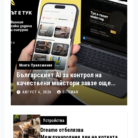
Моите Приложения
Българският AI за контрол на
качествени майстори завзе още
шест страни в Европа
АВГУСТ 6, 2026
SITEMAR
Устройства
Dreame отбелязва
Международния ден на котката