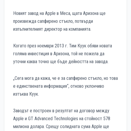
Новият завод на Apple в Меса, щата Аризона ще
произвежда сапфирено стъкло, потвърди
изпълнителният директор на компанията.
Когато през ноември 2013 г. Тим Куук обяви новата
голяма инвестиция в Аризона, той не пожела да
уточни каква точно ще бъде дейността на завода.
„Сега мога да кажа, че е за сапфирено стъкло, но това
е единствената информация“, отново уклончиво
изтъква Куук.
Заводът е построен в резултат на договор между
Apple и GT Advanced Technologies на стойност 578
милиона долара. Срещу солидната сума Apple ще