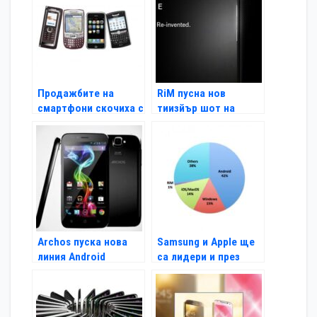
Продажбите на
RiM пусна нов
смартфони скочиха с
тиизйър шот на
47 процента
BlackBerry 10
Archos пуска нова
Samsung и Apple ще
линия Android
са лидери и през
смартфони
2014 г.