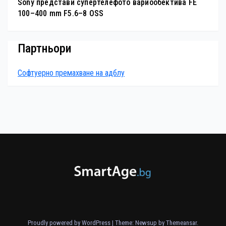
Sony представи супертелефото вариообектива FE
100–400 mm F5.6–8 OSS
Партньори
Софтуерно премахване на адблу
Proudly powered by WordPress
|
Theme: Newsup by
Themeansar
.