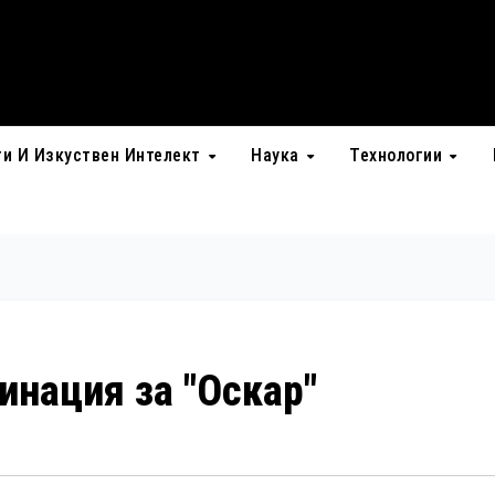
ти И Изкуствен Интелект
Наука
Технологии
минация за "Оскар"