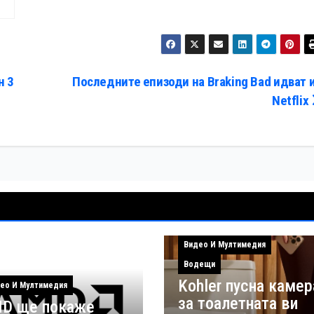
л
н 3
Последните епизоди на Braking Bad идват и
Netflix
Видео И Мултимедия
Водещи
Kohler пусна камер
ео И Мултимедия
за тоалетната ви
D ще покаже