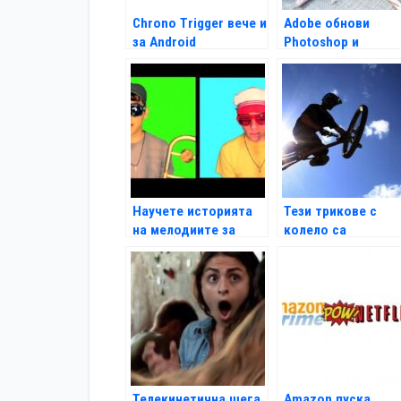
Chrono Trigger вече и
Adobe обнови
за Android
Photoshop и
Illustrator
Научете историята
Тези трикове с
на мелодиите за
колело са
звънене
впечатляващи
Телекинетична шега
Amazon пуска