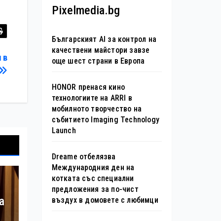
Pixelmedia.bg
Българският AI за контрол на
качествени майстори завзе
 в
още шест страни в Европа
HONOR пренася кино
технологиите на ARRI в
мобилното творчество на
събитието Imaging Technology
Launch
Dreame отбелязва
Международния ден на
котката със специални
предложения за по-чист
а
въздух в домовете с любимци