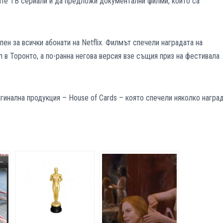
ите ТВ сериали и да предложи документални филми, които са
ен за всички абонати на Netflix. Филмът спечели наградата на
в Торонто, а по-ранна негова версия взе същия приз на фестивала
игинална продукция – House of Cards – която спечели няколко награ