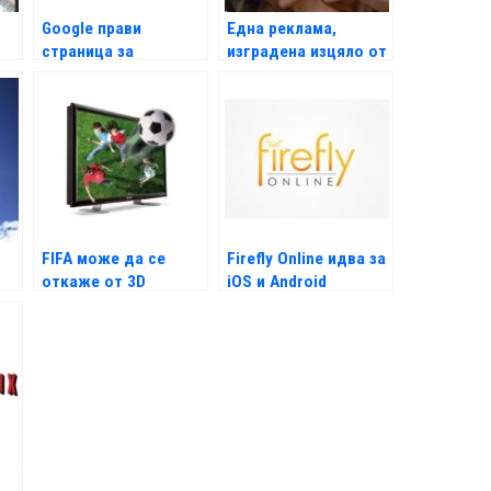
Google прави
Една реклама,
страница за
изградена изцяло от
наградите "Оскар"
GIF файлове
FIFA може да се
Firefly Online идва за
откаже от 3D
iOS и Android
мачовете на
догодина
Световното