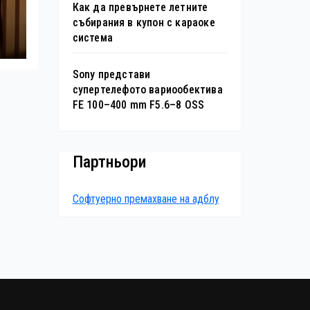
Как да превърнете летните
събирания в купон с караоке
система
Sony представи
супертелефото вариообектива
FE 100–400 mm F5.6–8 OSS
Партньори
Софтуерно премахване на адблу