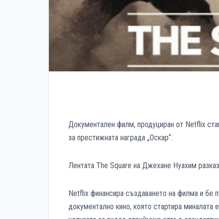
Документален филм, продуциран от Netflix ста
за престижната награда „Оскар“.
Лентата The Square на Джехане Нуахим разказв
Netflix финансира създаването на филма и бе п
документално кино, която стартира миналата ес