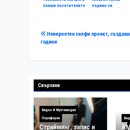
плаши посетителите
първия си
на кафе
оригинален сериа
на 15 ноември
Навигация
Невероятен селфи проект, създава
години
Свързани
Видео И Мултимедия
Периферия
Вид
Стрийминг, запис и
AM