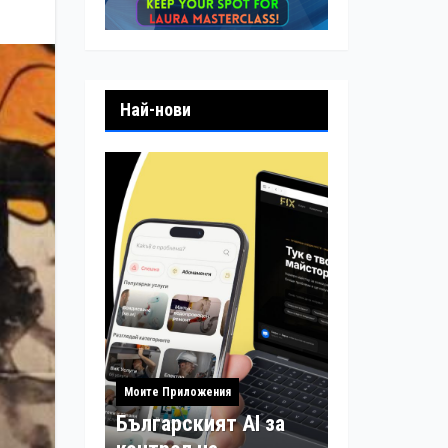
Най-нови
Моите Приложения
Българският AI за