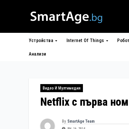
Skip
to
content
Устройства
Internet Of Things
Робо
Анализи
Видео И Мултимедия
Netflix с първа но
By
SmartAge Team
ЯН. 16, 2014