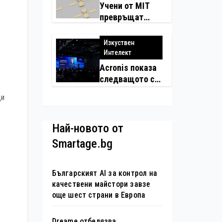
Учени от MIT
превръщат
молекулите в
надеждни
Изкуствен
електронни
Интелект
устройства
Acronis показа
следващото си
поколение
ди
автономни
услуги
Най-новото от
Smartage.bg
Българският AI за контрол на
качествени майстори завзе
още шест страни в Европа
Dreame отбелязва