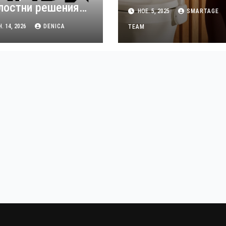
лостни решения
НОЕ. 5, 2025
SMARTAGE
 аудио-видео
. 14, 2026
DENICA
TEAM
лъчвания по
еме на ISE 2026