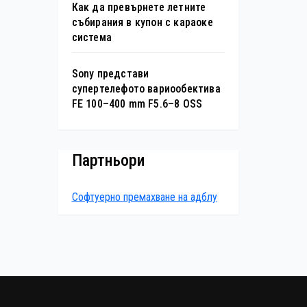
Как да превърнете летните
събирания в купон с караоке
система
Sony представи
супертелефото вариообектива
FE 100–400 mm F5.6–8 OSS
Партньори
Софтуерно премахване на адблу