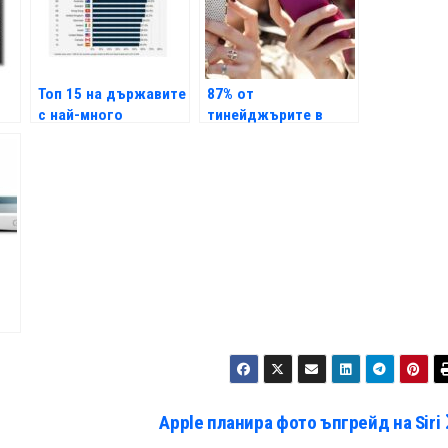
Топ 15 на държавите
87% от
с най-много
тинейджърите в
смартфони
САЩ пращат SMS-и
всеки месец
Apple планира фото ъпгрейд на Siri