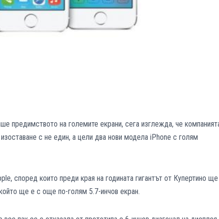
ше предимството на големите екрани, сега изглежда, че компаният
изоставане с не един, а цели два нови модела iPhone с голям
pple, според които преди края на годината гигантът от Купертино ще
 който ще е с още по-голям 5.7-инчов екран.