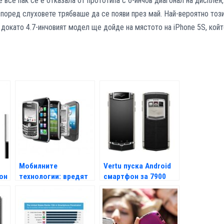
e все пак се е отказала от прототипа с 6-инчов диагонал на дисплея,
според слуховете трябваше да се появи през май. Най-вероятно тоз
 докато 4.7-инчовият модел ще дойде на мястото на iPhone 5S, кой
Мобилните
Vertu пуска Android
он
технологии: вредят
смартфон за 7900
ли те?
евро