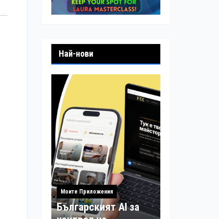
Най-нови
Моите Приложения
Българският AI за