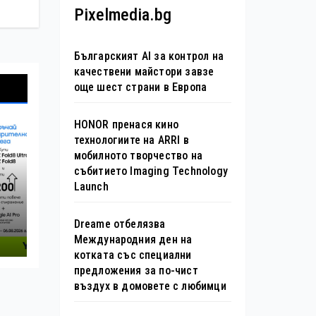
Pixelmedia.bg
Българският AI за контрол на
качествени майстори завзе
още шест страни в Европа
HONOR пренася кино
технологиите на ARRI в
мобилното творчество на
събитието Imaging Technology
Launch
Dreame отбелязва
Международния ден на
котката със специални
предложения за по-чист
въздух в домовете с любимци