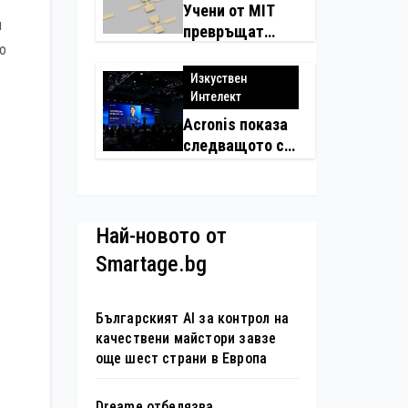
Учени от MIT
и
превръщат
то
молекулите в
надеждни
Изкуствен
електронни
Интелект
устройства
Acronis показа
следващото си
поколение
автономни
услуги
Най-новото от
Smartage.bg
Българският AI за контрол на
качествени майстори завзе
още шест страни в Европа
Dreame отбелязва