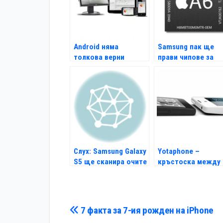
Android няма
Samsung пак ще
толкова верни
прави чипове за
потребители като
Apple
iOS
Слух: Samsung Galaxy
Yotaphone –
S5 ще сканира очите
кръстоска между
ви
смартфон и DS
Навигация
7 факта за 7-ия рожден на iPhone