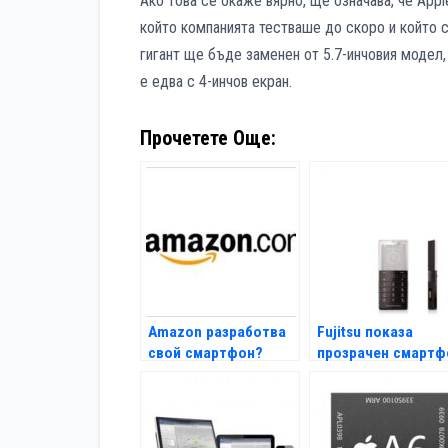
Ако това се окаже вярно, ще означава, че Appl
който компанията тестваше до скоро и който 
гигант ще бъде заменен от 5.7-инчовия модел,
е едва с 4-инчов екран.
Прочетете Още:
Amazon разработва
Fujitsu показа
свой смартфон?
прозрачен смартф