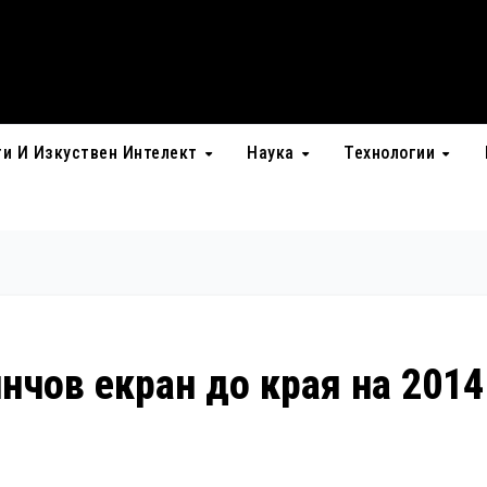
ти И Изкуствен Интелект
Наука
Технологии
-инчов екран до края на 2014