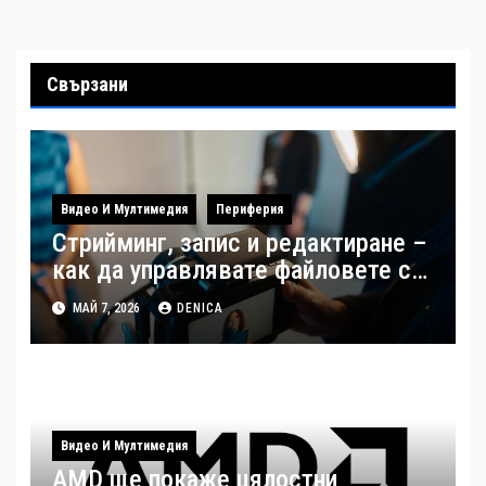
Свързани
Видео И Мултимедия
Периферия
Стрийминг, запис и редактиране –
как да управлявате файловете си
като създател
МАЙ 7, 2026
DENICA
Видео И Мултимедия
AMD ще покаже цялостни