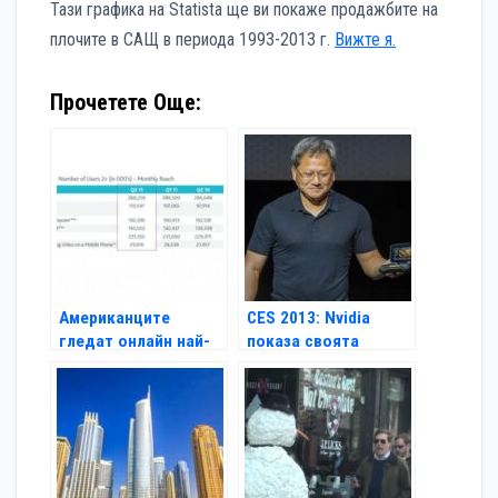
Тази графика на Statista ще ви покаже продажбите на
плочите в САЩ в периода 1993-2013 г.
Вижте я.
Прочетете Още:
Американците
CES 2013: Nvidia
гледат онлайн най-
показа своята
много от всички
Android конзола
Shield