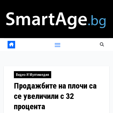
Skip
to
content
Видео И Мултимедия
Продажбите на плочи са
се увеличили с 32
процента