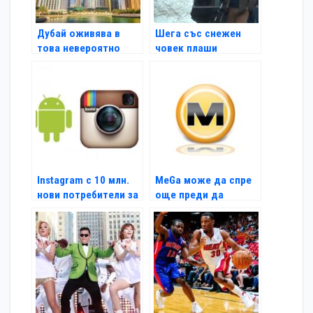
Дубай оживява в
Шега със снежен
това невероятно
човек плаши
видео
куповачите
Instagram с 10 млн.
MeGa може да спре
нови потребители за
още преди да
10 дни
стартира