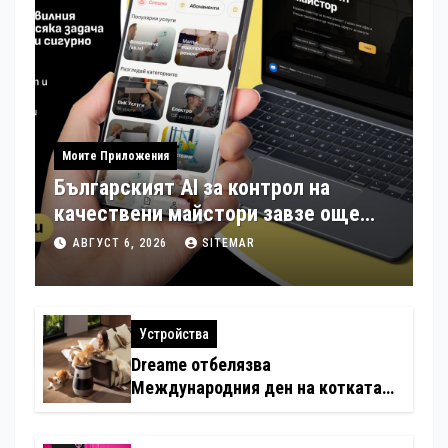
Моите Приложения
Българският AI за контрол на
качествени майстори завзе още
шест страни в Европа
АВГУСТ 6, 2026
SITEMAR
Устройства
Dreame отбелязва
Международния ден на котката
със специални предложения за
по-чист въздух в домовете с