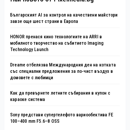
Българският AI за контрол на качествени майстори
завзе още шест страни в Европа
HONOR пренася кино технологиите на ARRI в
мобилното творчество на събитието Imaging
Technology Launch
Dreame отбелязва Международния ден на котката
със специални предложения за по-чист въздух в
домовете с любимци
Как да превърнете летните събирания в купон с
караоке система
Sony представи супертелефото вариообектива FE
100–400 mm F5.6–8 OSS