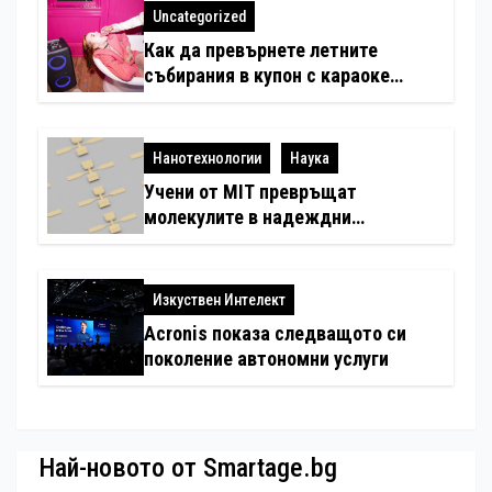
любимци
Uncategorized
Как да превърнете летните
събирания в купон с караоке
система
Нанотехнологии
Наука
Учени от MIT превръщат
молекулите в надеждни
електронни устройства
Изкуствен Интелект
Acronis показа следващото си
поколение автономни услуги
Най-новото от Smartage.bg