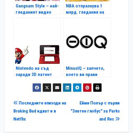
Gangnam Style – най-
NBA отпразнува 1
гледаният видео
млрд. гледания на
клип в YouTube
своя YouTube канал
Nintendo на съд
MinusIQ – хапчето,
заради 3D патент
което ви прави
глупави
Навигация
Последните епизоди на
Ейми Полър с първи
Braking Bad идват и в
"Златен глобус" за Parks
Netflix
and Rec