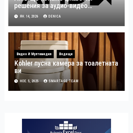
решения за аудио-видео
излъчвания по време на ISE 2026
ЯН. 14, 2026
DENICA
Видео И Мултимедия
Водещи
Kohler пусна камера за тоалетната
ви
НОЕ. 5, 2025
SMARTAGE TEAM