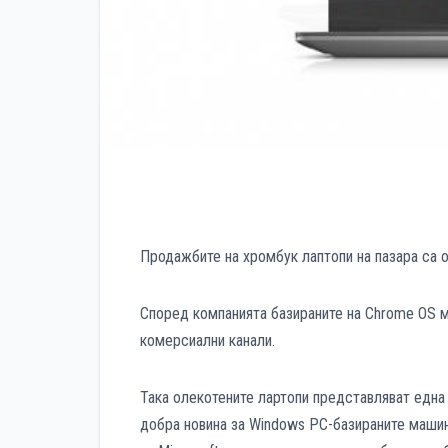
Продажбите на хромбук лаптопи на пазара са о
Според компанията базираните на Chrome OS м
комерсиални канали.
Така олекотените лартопи представляват една
добра новина за Windows PC-базираните машин