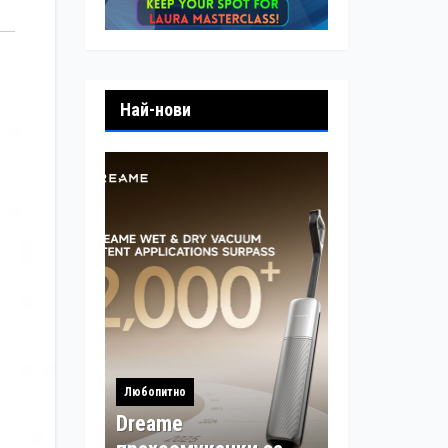
Най-нови
Любопитно
Dreame