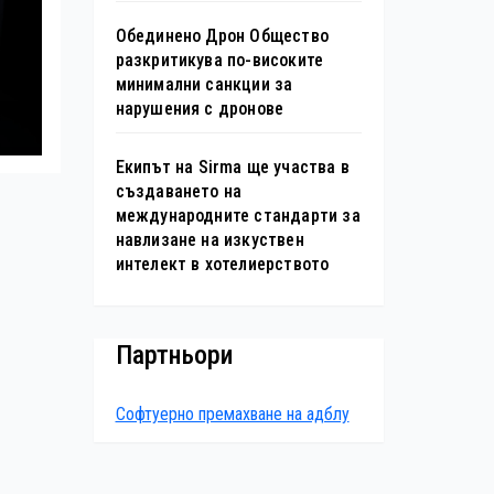
Обединено Дрон Общество
разкритикува по-високите
минимални санкции за
нарушения с дронове
26
Екипът на Sirma ще участва в
създаването на
международните стандарти за
навлизане на изкуствен
интелект в хотелиерството
Партньори
Софтуерно премахване на адблу