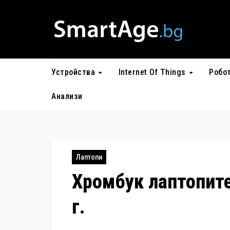
Skip
to
content
Устройства
Internet Of Things
Робо
Анализи
Лаптопи
Хромбук лаптопите
г.