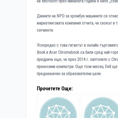
на Microsoft през миналата година е било „слаб
Данните на NPD за хромбук машините се отнася
маркетинговата компания отчита, че скокът в 
сегменти.
Успоредно с това гигантът в онлайн търговия
Book и Acer Chromebook са били сред най-гор
предрича още, че през 2014 г. лаптопите с C
преносими компютри. Още този месец Dell ще 
предназначен за образователни цели.
Прочетете Още: