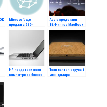
OOK
Microsoft ще
Apple представи
предлага 250-
15.4-инчов MacBook
доларови компютри
Pro с ретина дисплей
HP представи нови
Този лаптоп струва 1
компютри за бизнес
млн. долара
потребителите