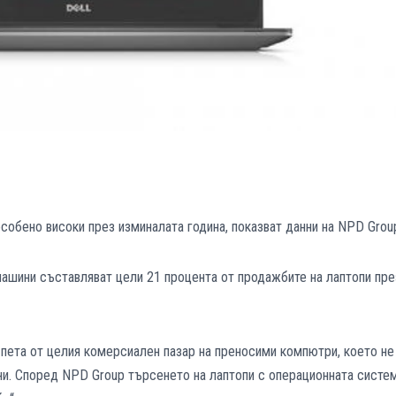
собено високи през изминалата година, показват данни на NPD Grou
ашини съставляват цели 21 процента от продажбите на лаптопи пре
 пета от целия комерсиален пазар на преносими компютри, което не
и. Според NPD Group търсенето на лаптопи с операционната систе