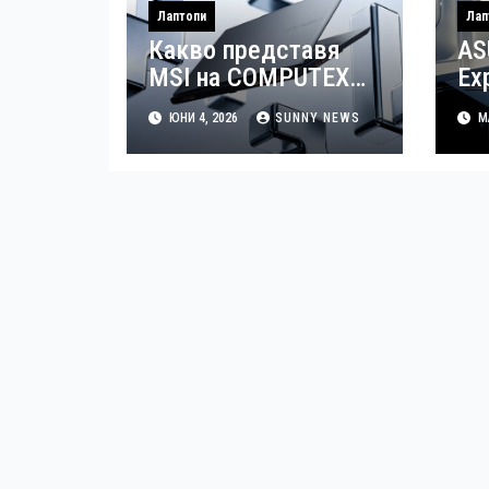
Лаптопи
Лап
Какво представя
AS
MSI на COMPUTEX
Ex
2026
но
ЮНИ 4, 2026
SUNNY NEWS
МА
би
из