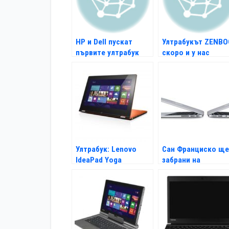
HP и Dell пускат
Ултрабукът ZENB
първите ултрабук
скоро и у нас
модели догодина
Ултрабук: Lenovo
Сан Франциско ще
IdeaPad Yoga
забрани на
агенциите да
купуват Mac