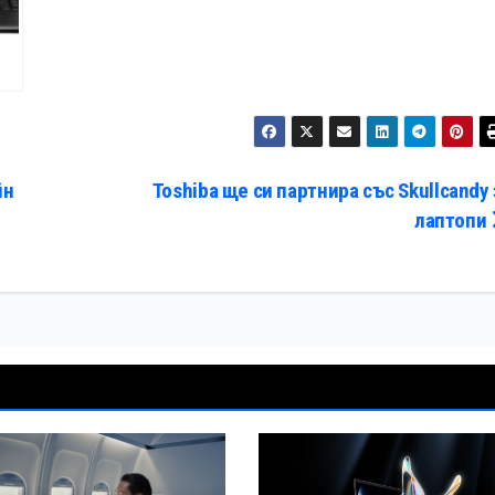
йн
Toshiba ще си партнира със Skullcandy 
лаптопи