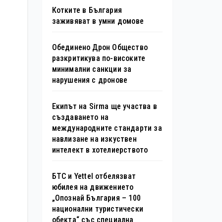
Котките в България
заживяват в умни домове
Обединено Дрон Общество
разкритикува по-високите
минимални санкции за
нарушения с дронове
Екипът на Sirma ще участва в
създаването на
международните стандарти за
навлизане на изкуствен
интелект в хотелиерството
БТС и Yettel отбелязват
юбилея на движението
„Опознай България – 100
национални туристически
обекта“ със специална