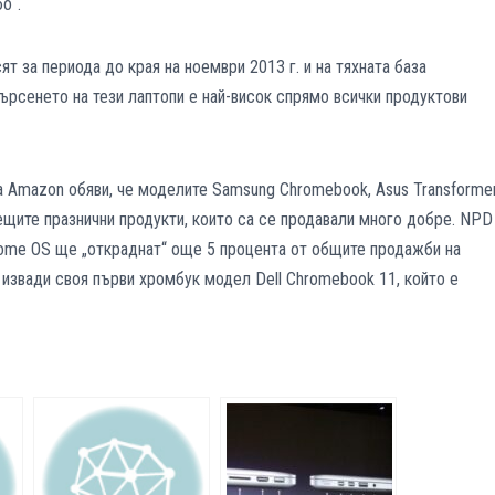
о“.
т за периода до края на ноември 2013 г. и на тяхната база
търсенето на тези лаптопи е най-висок спрямо всички продуктови
та Amazon обяви, че моделите Samsung Chromebook, Asus Transforme
ещите празнични продукти, които са се продавали много добре. NPD
hrome OS ще „откраднат“ още 5 процента от общите продажби на
извади своя първи хромбук модел Dell Chromebook 11, който е