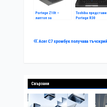
Portege Z10t –
Toshiba представи
лаптоп за
Portege R30
бизнесмени
Навигация
Acer C7 хромбук получава тъчскри
Свързани