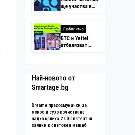
нарушения с
ще участва в
дронове
създаването на
международните
стандарти за
Любопитно
навлизане на
БТС и Yettel
изкуствен
отбелязват
интелект в
r
юбилея на
хотелиерството
движението
„Опознай
България – 100
Най-новото от
национални
Smartage.bg
туристически
обекта“ със
специална
Dreame прахосмукачки за
изложба в София
мокро и сухо почистване
надхвърлиха 2 000 патентни
заявки в световен мащаб