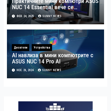
Практичните мини компютри ASUS
NUC 14 Essential вече се
предлагат в България
ФЕВ. 24, 2025
SUNNY NEWS
Десктопи
Устройства
AI навлиза в мини компютрите с
ASUS NUC 14 Pro AI
НОЕ. 26, 2024
SUNNY NEWS