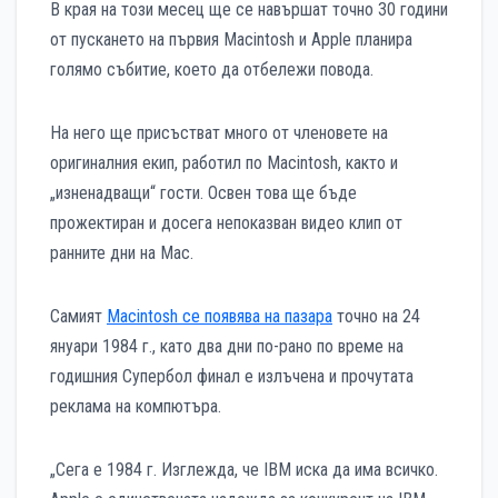
В края на този месец ще се навършат точно 30 години
от пускането на първия Macintosh и Apple планира
голямо събитие, което да отбележи повода.
На него ще присъстват много от членовете на
оригиналния екип, работил по Macintosh, както и
„изненадващи“ гости. Освен това ще бъде
прожектиран и досега непоказван видео клип от
ранните дни на Мас.
Самият
Macintosh се появява на пазара
точно на 24
януари 1984 г., като два дни по-рано по време на
годишния Супербол финал е излъчена и прочутата
реклама на компютъра.
„Сега е 1984 г. Изглежда, че IBM иска да има всичко.