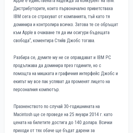
Apple е единствената надежда за конкурент на IBM.
Дистрибуторите, които първоначално приветстваха
IBM сега се страхуват от компанията, тъй като тя
доминира и контролира всичко. Затова те се обръщат
към Apple в очакване тя да им осигури бъдещата
свобода“, коментира Стийв Джобс тогава.
Разбира се, думите му не се оправдават и IBM PC
продължава да доминира през годините, но с
помощта на мишката и графичния интерфейс Джобс и
екипът му все пак успяват да променят лицето на
персоналния компютър.
Празненството по случай 30-годишнината на
Macintosh ще се проведе на 25 януари 2014 г. като
цената на билетите достига до 140 долара. Всички
приходи от тях обаче ще бъдат дарени за