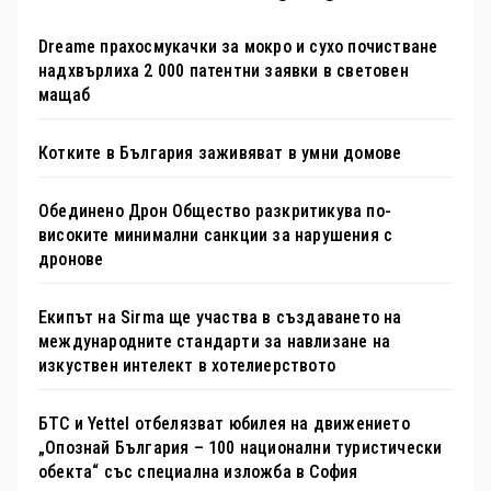
Dreame прахосмукачки за мокро и сухо почистване
надхвърлиха 2 000 патентни заявки в световен
мащаб
Котките в България заживяват в умни домове
Обединено Дрон Общество разкритикува по-
високите минимални санкции за нарушения с
дронове
Екипът на Sirma ще участва в създаването на
международните стандарти за навлизане на
изкуствен интелект в хотелиерството
БТС и Yettel отбелязват юбилея на движението
„Опознай България – 100 национални туристически
обекта“ със специална изложба в София