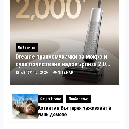
Любопитно
Dreame прахосмукачки за мокро и
сухо почистване надхвърлиха 2 000
патентни заявки в световен мащаб
АВГУСТ 7, 2026
SITEMAR
Smart Home
Любопитно
Котките в България заживяват в
умни домове