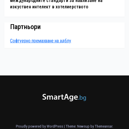
международните стандарти за навлизане на
изкуствен интелект в хотелиерството
Партньори
Софтуерно премахване на адблу
Proudly powered by WordPress
|
Theme: Newsup by
Themeansar
.