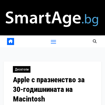
Skip
to
content
Десктопи
Apple с празненство за
30-годишнината на
Macintosh