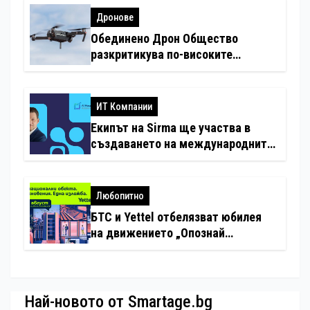
Дронове
Обединено Дрон Общество
разкритикува по-високите
минимални санкции за нарушения
с дронове
ИТ Компании
Екипът на Sirma ще участва в
създаването на международните
стандарти за навлизане на
изкуствен интелект в
хотелиерството
Любопитно
БТС и Yettel отбелязват юбилея
на движението „Опознай
България – 100 национални
туристически обекта“ със
специална изложба в София
Най-новото от Smartage.bg