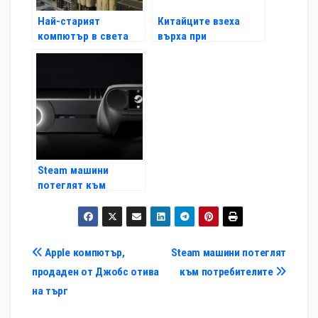
Най-старият
Китайците взеха
компютър в света
върха при
проработи отново
суперкомпютрите
Steam машини
потеглят към
потребителите
Навигация
Apple компютър,
Steam машини потеглят
продаден от Джобс отива
към потребителите
на търг