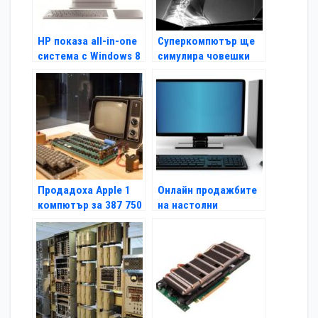
HP показа all-in-one
Суперкомпютър ще
система с Windows 8
симулира човешки
мозък
Продадоха Apple 1
Онлайн продажбите
компютър за 387 750
на настолни
долара
компютри са в
застой