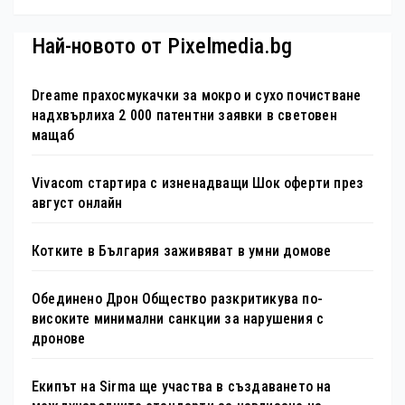
Най-новото от Pixelmedia.bg
Dreame прахосмукачки за мокро и сухо почистване
надхвърлиха 2 000 патентни заявки в световен
мащаб
Vivacom стартира с изненадващи Шок оферти през
август онлайн
Котките в България заживяват в умни домове
Обединено Дрон Общество разкритикува по-
високите минимални санкции за нарушения с
дронове
Екипът на Sirma ще участва в създаването на