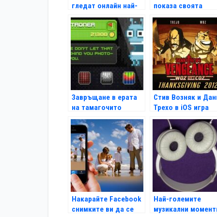
гледат онлайн най-
показа своята
много от всички
Android конзола
Shield
Завръщане в ерата
Стив Возняк и Дан
на тамагочито
Трехо в iOS игра
Накарайте Facebook
Най-големите
снимките ви да се
музикални момент