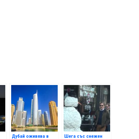
Дубай оживява в
Шега със снежен