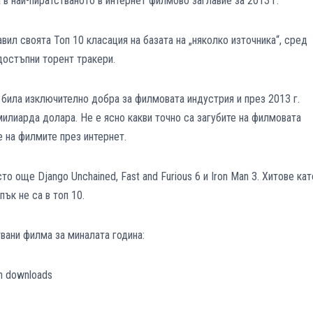
в най-пиратстваното в интернет филмово заглавие за 2013 г.
авил своята Топ 10 класация на базата на „няколко източника“, сред
достъпни торент тракери.
 била изключително добра за филмовата индустрия и през 2013 г.
илиарда долара. Не е ясно какви точно са загубите на филмовата
 на филмите през интернет.
о още Django Unchained, Fast and Furious 6 и Iron Man 3. Хитове кат
пък не са в топ 10.
твани филма за миналата година:
n downloads