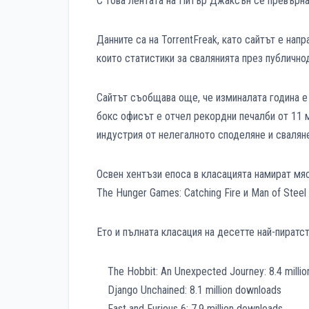
С това лентата на Питър Джаксън се превърна 
Данните са на TorrentFreak, като сайтът е напр
които статистики за свалянията през публично
Сайтът съобщава още, че изминалата година е
бокс офисът е отчел рекордни печалби от 11 м
индустрия от нелегалното споделяне и сваляне
Освен хентъзи епоса в класацията намират мяст
The Hunger Games: Catching Fire и Man of Steel 
Ето и пълната класация на десетте най-пиратс
The Hobbit: An Unexpected Journey: 8.4 millio
Django Unchained: 8.1 million downloads
Fast and Furious 6: 7.9 million downloads