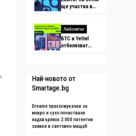
нарушения с
ще участва в
дронове
създаването на
международните
стандарти за
Любопитно
навлизане на
БТС и Yettel
изкуствен
отбелязват
интелект в
юбилея на
хотелиерството
движението
„Опознай
България – 100
о
Най-новото от
национални
Smartage.bg
туристически
обекта“ със
специална
Dreame прахосмукачки за
изложба в София
мокро и сухо почистване
надхвърлиха 2 000 патентни
заявки в световен мащаб