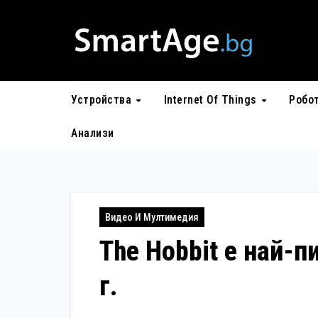
Skip
to
content
Устройства
Internet Of Things
Робо
Анализи
Видео И Мултимедия
The Hobbit е най-
г.