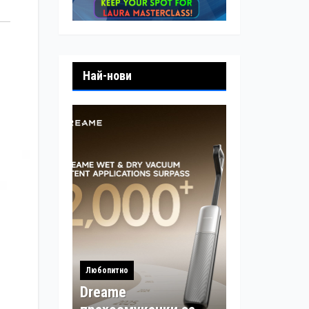
Най-нови
Любопитно
Dreame