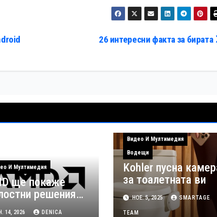
ndroid
26 интересни факта за бирата
Видео И Мултимедия
Водещи
Kohler пусна камер
ео И Мултимедия
за тоалетната ви
D ще покаже
лостни решения
НОЕ. 5, 2025
SMARTAGE
 аудио-видео
. 14, 2026
DENICA
TEAM