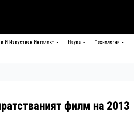
ти И Изкуствен Интелект
Наука
Технологии
пиратстваният филм на 2013