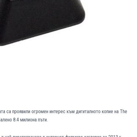
та са проявили огромен интерес към дигиталното копие на The
валено 8.4 милиона пъти.