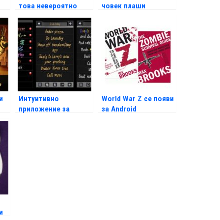
това невероятно
човек плаши
видео
куповачите
и
Интуитивно
World War Z се появи
приложение за
за Android
ръкопис
и