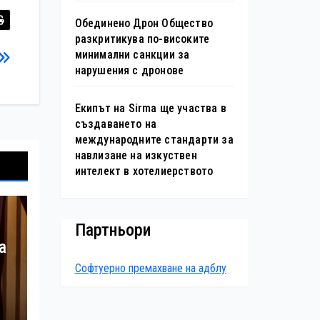
Обединено Дрон Общество
разкритикува по-високите
минимални санкции за
нарушения с дронове
Екипът на Sirma ще участва в
създаването на
международните стандарти за
навлизане на изкуствен
интелект в хотелиерството
Партньори
а
Софтуерно премахване на адблу