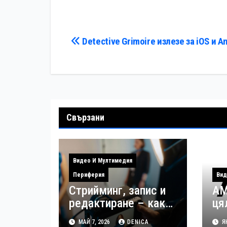
самоунищожат
на 2013 г.
Навигация
Detective Grimoire излезе за iOS и A
Свързани
Видео И Мултимедия
Периферия
Вид
Стрийминг, запис и
AM
редактиране – как
ця
да управлявате
за
МАЙ 7, 2026
DENICA
ЯН