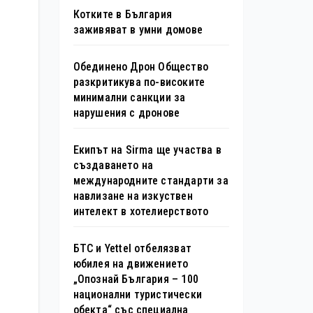
Котките в България
заживяват в умни домове
Обединено Дрон Общество
разкритикува по-високите
минимални санкции за
нарушения с дронове
Екипът на Sirma ще участва в
създаването на
международните стандарти за
навлизане на изкуствен
интелект в хотелиерството
БТС и Yettel отбелязват
юбилея на движението
„Опознай България – 100
национални туристически
обекта“ със специална