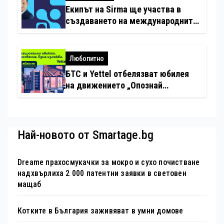
Екипът на Sirma ще участва в
създаването на международните
стандарти за навлизане на
изкуствен интелект в
хотелиерството
Любопитно
БТС и Yettel отбелязват юбилея
на движението „Опознай
България – 100 национални
туристически обекта“ със
специална изложба в София
Най-новото от Smartage.bg
Dreame прахосмукачки за мокро и сухо почистване
надхвърлиха 2 000 патентни заявки в световен
мащаб
Котките в България заживяват в умни домове