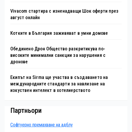
Vivacom стартира с изненадващи Шок оферти през
август онлайн
Котките в България заживяват в умни домове
Обединено Дрон Общество разкритикува по-
високите минимални санкции за нарушения с
дронове
Екипът на Sirma ще участва в създаването на
международните стандарти за навлизане на
изкуствен интелект в хотелиерството
Партньори
Софтуерно премахване на адблу