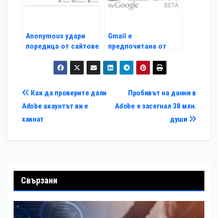
Anonymous удари
Gmail е
поредица от сайтове
предпочитана от
терористите
Навигация
Как да проверите дали
Пробивът на данни в
Adobe акаунтът ви е
Adobe е засегнал 38 млн.
хакнат
души
Свързани