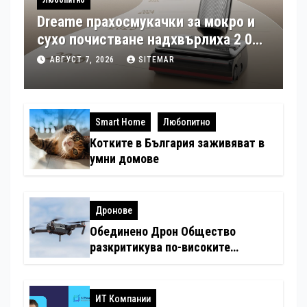
Dreame прахосмукачки за мокро и
сухо почистване надхвърлиха 2 000
патентни заявки в световен мащаб
АВГУСТ 7, 2026
SITEMAR
Smart Home
Любопитно
Котките в България заживяват в
умни домове
Дронове
Обединено Дрон Общество
разкритикува по-високите
минимални санкции за нарушения
с дронове
ИТ Компании