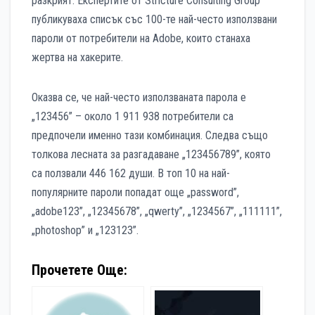
разкрият. Експертите от Stricture Consulting Group
публикуваха списък със 100-те най-често използвани
пароли от потребители на Adobe, които станаха
жертва на хакерите.
Оказва се, че най-често използваната парола е
„123456” – около 1 911 938 потребители са
предпочели именно тази комбинация. Следва също
толкова лесната за разгадаване „123456789”, която
са ползвали 446 162 души. В топ 10 на най-
популярните пароли попадат още „password”,
„adobe123”, „12345678”, „qwerty”, „1234567”, „111111”,
„photoshop” и „123123”.
Прочетете Още: