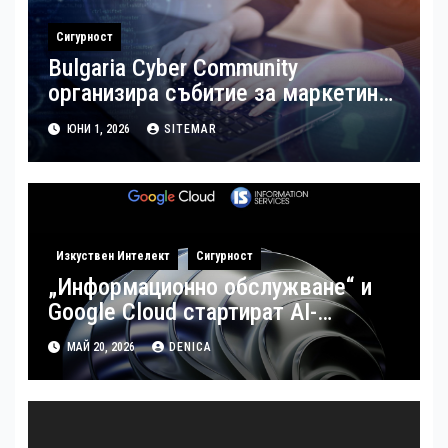
Сигурност
Bulgaria Cyber Community
организира събитие за маркетинг
в киберсигурността и изграждане
ЮНИ 1, 2026
SITEMAR
на личен бранд
Изкуствен Интелект
Сигурност
„Информационно обслужване“ и
Google Cloud стартират AI-
базирана национална киберзащита
МАЙ 20, 2026
DENICA
в България