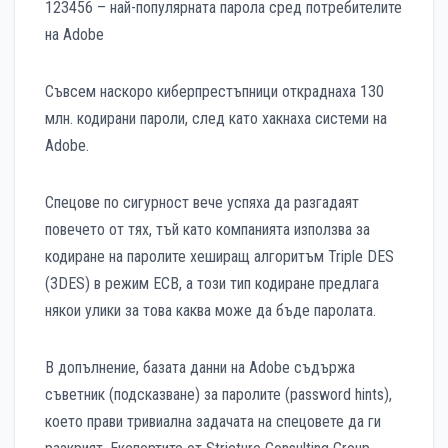
123456 – най-популярната парола сред потребителите
на Adobe
Съвсем наскоро киберпрестъпници откраднаха 130
млн. кодирани пароли, след като хакнаха системи на
Adobe.
Спецове по сигурност вече успяха да разгадаят
повечето от тях, тъй като компанията използва за
кодиране на паролите хеширащ алгоритъм Triple DES
(3DES) в режим ECB, а този тип кодиране предлага
някои улики за това каква може да бъде паролата.
В допълнение, базата данни на Adobe съдържа
съветник (подсказване) за паролите (password hints),
което прави тривиална задачата на спецовете да ги