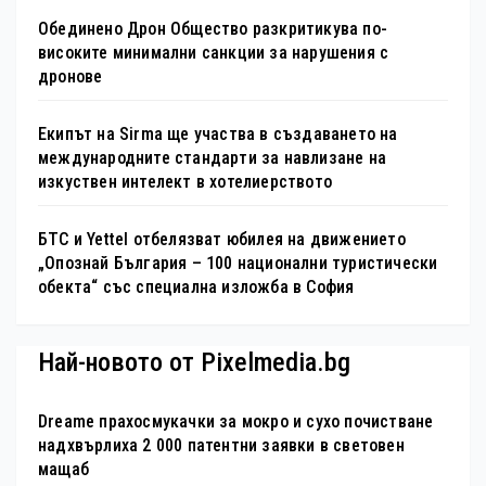
Обединено Дрон Общество разкритикува по-
високите минимални санкции за нарушения с
дронове
Екипът на Sirma ще участва в създаването на
международните стандарти за навлизане на
изкуствен интелект в хотелиерството
БТС и Yettel отбелязват юбилея на движението
„Опознай България – 100 национални туристически
обекта“ със специална изложба в София
Най-новото от Pixelmedia.bg
Dreame прахосмукачки за мокро и сухо почистване
надхвърлиха 2 000 патентни заявки в световен
мащаб