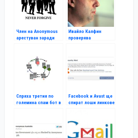
Член на Anonymous
Ивайло Калфин
арестуван заради
проверява
атаки в Юта
киберзащитата на ЕС
Спряха третия по
Facebook и Avast ще
големина спам бот в
спират лоши линкове
мрежата