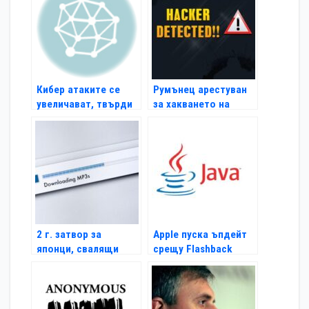
Кибер атаките се
Румънец арестуван
увеличават, твърди
за хакването на
висш шпионин
NASA и Пентагона
2 г. затвор за
Apple пуска ъпдейт
японци, свалящи
срещу Flashback
нелегално
съдържание