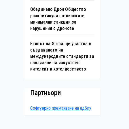
Обединено Дрон Общество
разкритикува по-високите
минимални санкции за
нарушения с дронове
Екипът на Sirma ще участва в
създаването на
международните стандарти за
навлизане на изкуствен
интелект в хотелиерството
Партньори
Софтуерно премахване на адблу