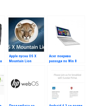
Apple пусна OS X
Acer покрива
за
Mountain Lion
разходи по Win 8
ъпгрейд
а
Продажбата на
Android 4.3 се появи