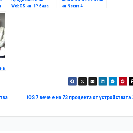
h
WebOS на HP била
на Nexus 4
"провал"
е в
ства
iOS 7 вече е на 73 процента от устройствата