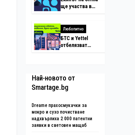
нарушения с
ще участва в
дронове
създаването на
международните
стандарти за
Любопитно
навлизане на
БТС и Yettel
изкуствен
отбелязват
интелект в
юбилея на
хотелиерството
движението
„Опознай
България – 100
Най-новото от
национални
Smartage.bg
туристически
обекта“ със
специална
Dreame прахосмукачки за
изложба в София
мокро и сухо почистване
надхвърлиха 2 000 патентни
заявки в световен мащаб