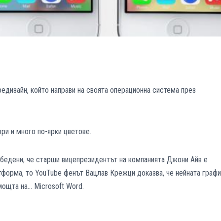
едизайн, който направи на своята операционна система през
ори и много по-ярки цветове.
убедени, че старши вицепрезидентът на компанията Джони Айв е
тформа, то YouTube фенът Вацлав Крежци доказва, че нейната графи
мощта на… Microsoft Word.