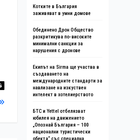
Котките в България
заживяват в умни домове
Обединено Дрон Общество
разкритикува по-високите
минимални санкции за
нарушения с дронове
Екипът на Sirma ще участва в
създаването на
международните стандарти за
навлизане на изкуствен
интелект в хотелиерството
БТС и Yettel отбелязват
юбилея на движението
„Опознай България – 100
национални туристически
обекта“ със специална