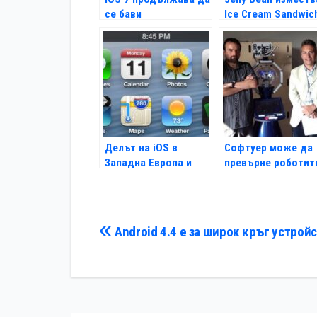
се бави
Ice Cream Sandwic
Делът на iOS в
Софтуер може да
Западна Европа и
превърне роботит
САЩ расте
колеги и приятели
Навигация
Android 4.4 е за широк кръг устрой