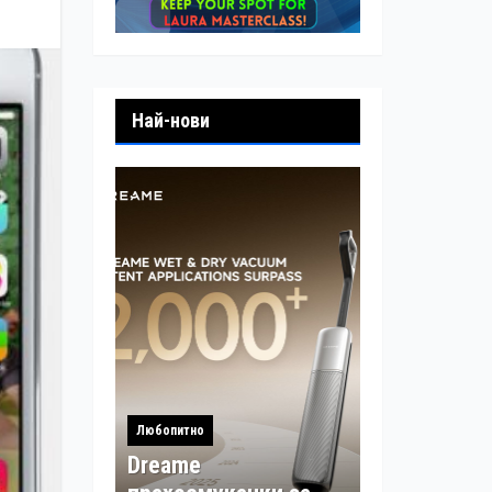
Най-нови
Любопитно
Dreame