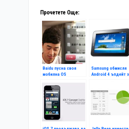
Прочетете Още:
Baidu пусна своя
Samsung обмисля
мобилна OS
Android 4 ъпдейт 
Galaxy Tab
iOS 7 продължава да
Jelly Bean изместв