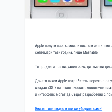
Apple получи всевъзможни похвали за пълния р
септември тази година, пише Mashable.
Тя предлага нов визуален език, динамични дек
Докато някои Apple потребители вероятно са 
създал iOS 7 на някоя високотехнологична пла
и интерфейс могат да бъдат разработени с по
Вижте това видео и ще се убедите сами!