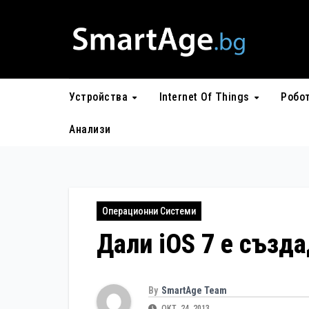
Skip
to
content
Устройства
Internet Of Things
Робо
Анализи
Операционни Системи
Дали iOS 7 е създа
By
SmartAge Team
ОКТ. 24, 2013