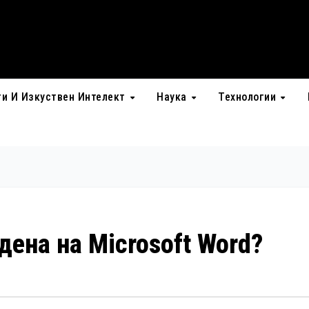
ти И Изкуствен Интелект
Наука
Технологии
дена на Microsoft Word?