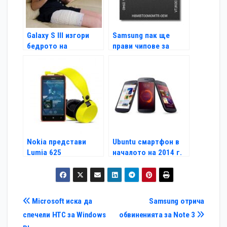
Galaxy S III изгори
Samsung пак ще
бедрото на
прави чипове за
швейцарка
Apple
Nokia представи
Ubuntu смартфон в
Lumia 625
началото на 2014 г.
Навигация
Microsoft иска да
Samsung отрича
спечели HTC за Windows
обвиненията за Note 3