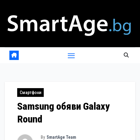
Skip
to
content
Смартфони
Samsung обяви Galaxy
Round
By
SmartAge Team