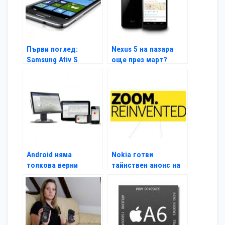
Първи поглед:
Nexus 5 на пазара
Samsung Ativ S
още през март?
Android няма
Nokia готви
толкова верни
тайнствен анонс на
потребители като
11 юли
iOS