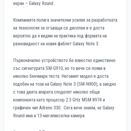
екран – Galaxy Round .
Компанията полага значителни усилия за разработката
на технология за огъващи се дисплеи и е доста
вероятно да я видим на практика под формата на
разновидност на новия фаблет Galaxy Note 3.
Първоначално устройството бе известно единствено
със сигнатурата SM-G910, но то вече се появи в
няколко бенчмарк теста. Неговият модел е доста
подобен на този на Galaxy Note 3 (SM-N900), а заедно
с това двата апарата споделят няколко общи
компонента като процесор 2.3 GHz MSM 8974 и
графичен чип Adreno 330. Сега вече знаем, че Galaxy
Round има и 13-мегапикселна камера.