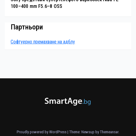
100–400 mm F5.6–8 OSS
Партньори
Софтуерно премахване на адблу
Proudly powered by WordPress
|
Theme: Newsup by
Themeansar
.