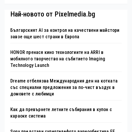
Най-новото от Pixelmedia.bg
Българският AI за контрол на качествени майстори
завзе още шест страни в Европа
HONOR пренася кино технологиите на ARRI в
мобилното творчество на събитието Imaging
Technology Launch
Dreame отбелязва Международния ден на котката
със специални предложения за по-чист въздух в
домовете с любимци
Как да превърнете летните събирания в купон с
караоке система
Sony представи супертелефото вариообектива FE