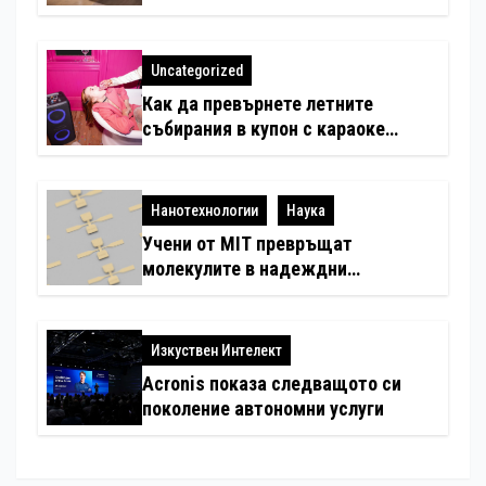
със специални предложения за
по-чист въздух в домовете с
любимци
Uncategorized
Как да превърнете летните
събирания в купон с караоке
система
Нанотехнологии
Наука
Учени от MIT превръщат
молекулите в надеждни
електронни устройства
Изкуствен Интелект
Acronis показа следващото си
поколение автономни услуги