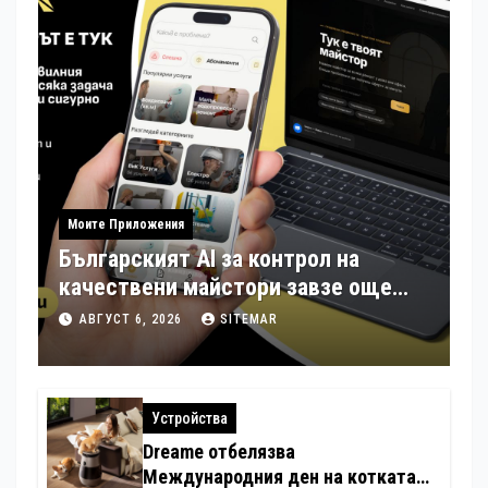
Моите Приложения
Българският AI за контрол на
качествени майстори завзе още
шест страни в Европа
АВГУСТ 6, 2026
SITEMAR
Устройства
Dreame отбелязва
Международния ден на котката