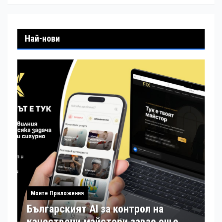
Най-нови
Моите Приложения
Българският AI за контрол на
качествени майстори завзе още