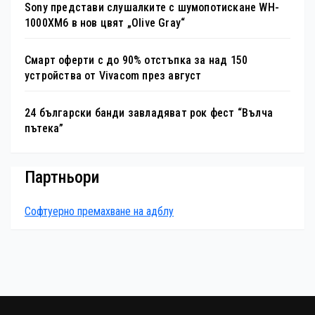
Sony представи слушалките с шумопотискане WH-
1000XM6 в нов цвят „Olive Gray“
Смарт оферти с до 90% отстъпка за над 150
устройства от Vivacom през август
24 български банди завладяват рок фест “Вълча
пътека”
Партньори
Софтуерно премахване на адблу