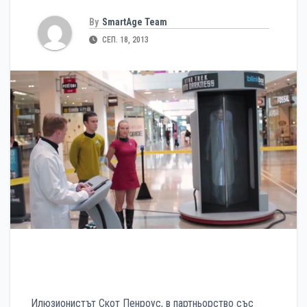
By
SmartAge Team
СЕП. 18, 2013
Илюзионистът Скот Пенроус, в партньорство със