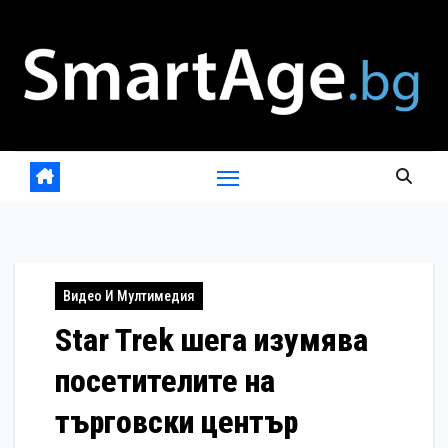
Skip
to
content
Видео И Мултимедия
Star Trek шега изумява
посетителите на
търговски център