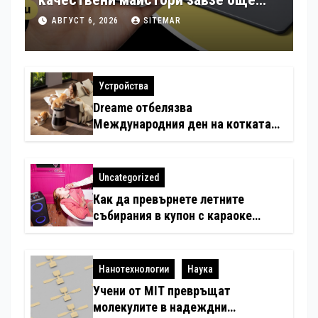
шест страни в Европа
АВГУСТ 6, 2026
SITEMAR
Устройства
Dreame отбелязва
Международния ден на котката
със специални предложения за
по-чист въздух в домовете с
любимци
Uncategorized
Как да превърнете летните
събирания в купон с караоке
система
Нанотехнологии
Наука
Учени от MIT превръщат
молекулите в надеждни