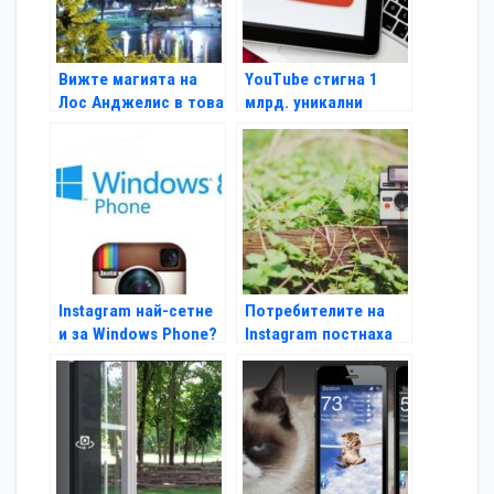
Вижте магията на
YouTube стигна 1
Лос Анджелис в това
млрд. уникални
невероятно видео
посетители на месец
Instagram най-сетне
Потребителите на
и за Windows Phone?
Instagram постнаха
над 5 млн. клипа