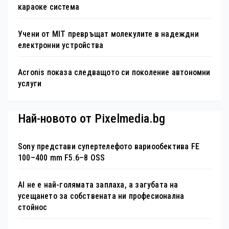
караоке система
Учени от MIT превръщат молекулите в надеждни
електронни устройства
Acronis показа следващото си поколение автономни
услуги
Най-новото от Pixelmedia.bg
Sony представи супертелефото вариообектива FE
100–400 mm F5.6–8 OSS
AI не е най-голямата заплаха, а загубата на
усещането за собствената ни професионална
стойнос