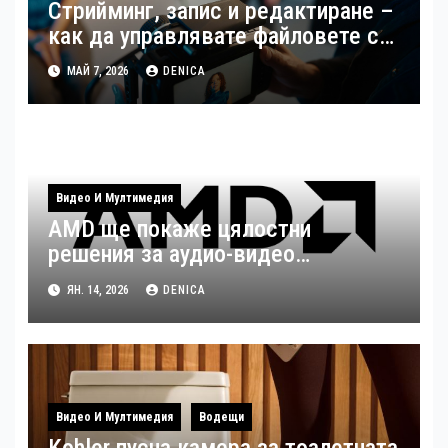
Стрийминг, запис и редактиране –
как да управлявате файловете си
като създател
МАЙ 7, 2026
DENICA
Видео И Мултимедия
AMD ще покаже цялостни
решения за аудио-видео
излъчвания по време на ISE 2026
ЯН. 14, 2026
DENICA
Видео И Мултимедия
Водещи
Kohler пусна камера за тоалетната