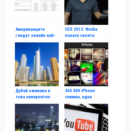
Американците
CES 2013: Nvidia
гледат онлайн най-
показа своята
много от всички
Android конзола
Shield
Дубай оживява в
360 000 iPhone
това невероятно
снимки, една
видео
революционна
мозайка