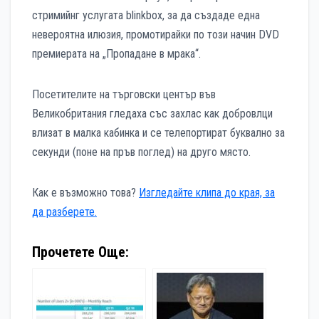
стримийнг услугата blinkbox, за да създаде една
невероятна илюзия, промотирайки по този начин DVD
премиерата на „Пропадане в мрака“.
Посетителите на търговски център във
Великобритания гледаха със захлас как добровлци
влизат в малка кабинка и се телепортират буквално за
секунди (поне на пръв поглед) на друго място.
Как е възможно това?
Изгледайте клипа до края, за
да разберете.
Прочетете Още: