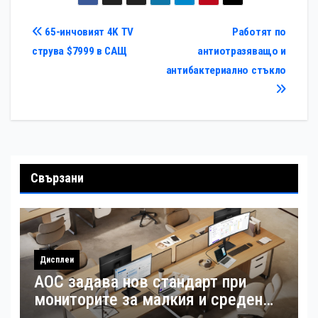
Навигация
65-инчовият 4K TV
Работят по
струва $7999 в САЩ
антиотразяващо и
антибактериално стъкло
Свързани
Дисплеи
AOC задава нов стандарт при
мониторите за малкия и среден
бизнес