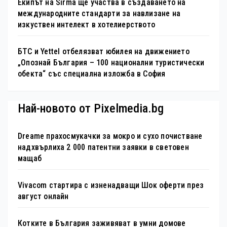
Екипът на Sirma ще участва в създаването на
международните стандарти за навлизане на
изкуствен интелект в хотелиерството
БТС и Yettel отбелязват юбилея на движението
„Опознай България – 100 национални туристически
обекта“ със специална изложба в София
Най-новото от Pixelmedia.bg
Dreame прахосмукачки за мокро и сухо почистване
надхвърлиха 2 000 патентни заявки в световен
мащаб
Vivacom стартира с изненадващи Шок оферти през
август онлайн
Котките в България заживяват в умни домове