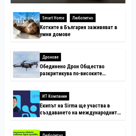
Smart Home
Любопитно
Котките в България заживяват в
умни домове
Дронове
Обединено Дрон Общество
разкритикува по-високите
минимални санкции за нарушения
с дронове
ИТ Компании
Екипът на Sirma ще участва в
създаването на международните
стандарти за навлизане на
изкуствен интелект в
хотелиерството
Любопитно