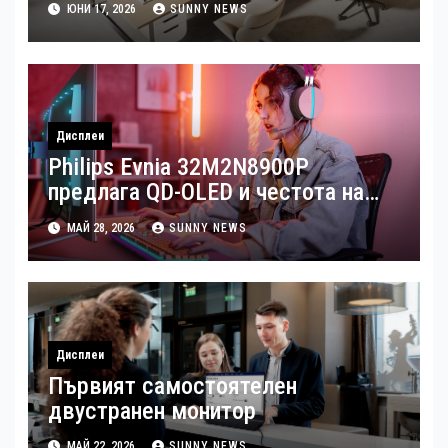
ЮНИ 17, 2026
SUNNY NEWS
Дисплеи
Philips Evnia 32M2N8900P
предлага QD-OLED и честота на
опресняване от 240 Hz
МАЙ 28, 2026
SUNNY NEWS
Дисплеи
Първият самостоятелен
двустранен монитор
МАЙ 22, 2026
SUNNY NEWS