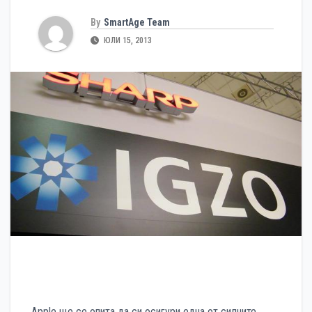
By
SmartAge Team
ЮЛИ 15, 2013
Apple ще се опита да си осигури една от силните