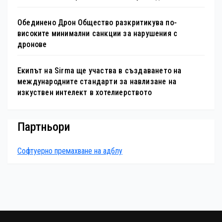
Обединено Дрон Общество разкритикува по-
високите минимални санкции за нарушения с
дронове
Екипът на Sirma ще участва в създаването на
международните стандарти за навлизане на
изкуствен интелект в хотелиерството
Партньори
Софтуерно премахване на адблу