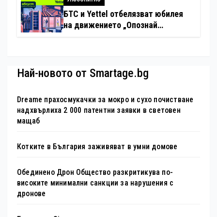
БТС и Yettel отбелязват юбилея
на движението „Опознай
България – 100 национални
туристически обекта“ със
специална изложба в София
Най-новото от Smartage.bg
Dreame прахосмукачки за мокро и сухо почистване
надхвърлиха 2 000 патентни заявки в световен
мащаб
Котките в България заживяват в умни домове
Обединено Дрон Общество разкритикува по-
високите минимални санкции за нарушения с
дронове