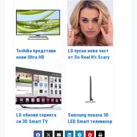
Toshiba представи
LG пусна нова част
нови Ultra HD
от So Real It’s Scary
телевизори
LG обнови серията
Samsung показа 3D
си 3D Smart TV
LED Smart телевизор
UE40F6670