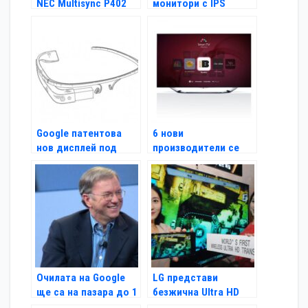
NEC Multisync P402
монитори с IPS
панели
Google патентова
6 нови
нов дисплей под
производители се
формата на очила
включиха към
SmartTVAlliance
Очилата на Google
LG представи
ще са на пазара до 1
безжична Ultra HD
година
технология