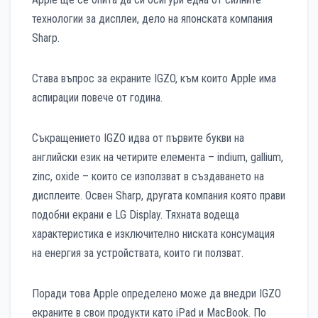
технологии за дисплеи, дело на японската компания
Sharp.
Става въпрос за екраните IGZO, към които Apple има
аспирации повече от година.
Съкращението IGZO идва от първите букви на
английски език на четирите елемента – indium, gallium,
zinc, oxide – които се използват в създаването на
дисплеите. Освен Sharp, другата компания която прави
подобни екрани е LG Display. Тяхната водеща
характеристика е изключително ниската консумация
на енергия за устройствата, които ги ползват.
Поради това Apple определено може да внедри IGZO
екраните в свои продукти като iPad и MacBook. По