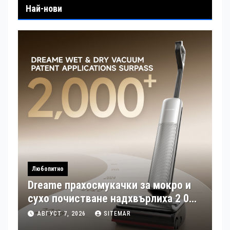
Най-нови
Любопитно
Dreame прахосмукачки за мокро и
сухо почистване надхвърлиха 2 000
патентни заявки в световен мащаб
АВГУСТ 7, 2026
SITEMAR