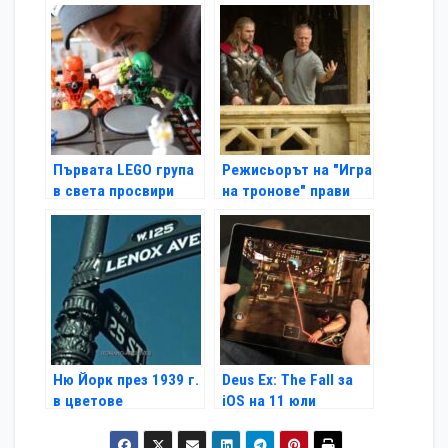
"настроения"
Gameloft
Първата LEGO група
Режисьорът на "Игра
в света просвири
на тронове" прави
новия "Тор"
Ню Йорк през 1939 г.
Deus Ex: The Fall за
в цветове
iOS на 11 юли