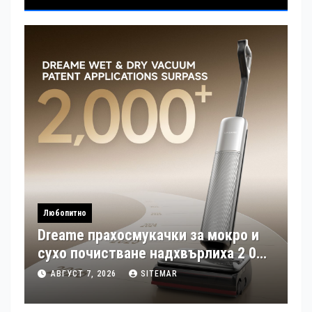
Любопитно
Dreame прахосмукачки за мокро и
сухо почистване надхвърлиха 2 000
патентни заявки в световен мащаб
АВГУСТ 7, 2026
SITEMAR