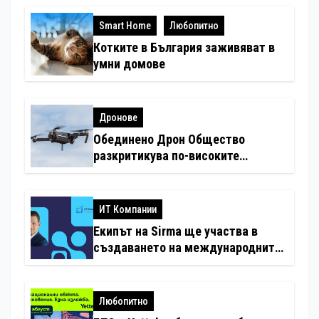
Smart Home
Любопитно
Котките в България заживяват в
умни домове
Дронове
Обединено Дрон Общество
разкритикува по-високите
минимални санкции за нарушения
с дронове
ИТ Компании
Екипът на Sirma ще участва в
създаването на международните
стандарти за навлизане на
изкуствен интелект в
хотелиерството
Любопитно