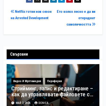
Навигация
Netflix готви нов сезон
Ето колко лесно е да ви
на Arrested Development
откраднат
самоличността
Свързани
Видео И Мултимедия
Периферия
Стрийминг, запис и редактиране –
как да управлявате файловете си
като създател
МАЙ 7, 2026
DENICA