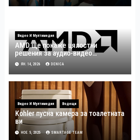
Видео И Мултимедия
AMD ще покаже цялостни
решения за аудио-видео
излъчвания по време на ISE 2026
ЯН. 14, 2026
DENICA
Видео И Мултимедия
Водещи
Kohler пусна камера за тоалетната
ви
НОЕ. 5, 2025
SMARTAGE TEAM