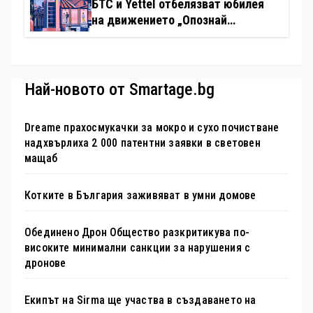
БТС и Yettel отбелязват юбилея
на движението „Опознай
България – 100 национални
туристически обекта“ със
специална изложба в София
Най-новото от Smartage.bg
Dreame прахосмукачки за мокро и сухо почистване
надхвърлиха 2 000 патентни заявки в световен
мащаб
Котките в България заживяват в умни домове
Обединено Дрон Общество разкритикува по-
високите минимални санкции за нарушения с
дронове
Екипът на Sirma ще участва в създаването на