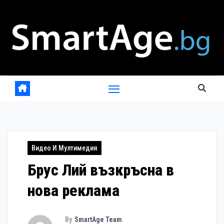
Skip
to
content
Видео И Мултимедия
Брус Лий възкръсна в
нова реклама
By
SmartAge Team