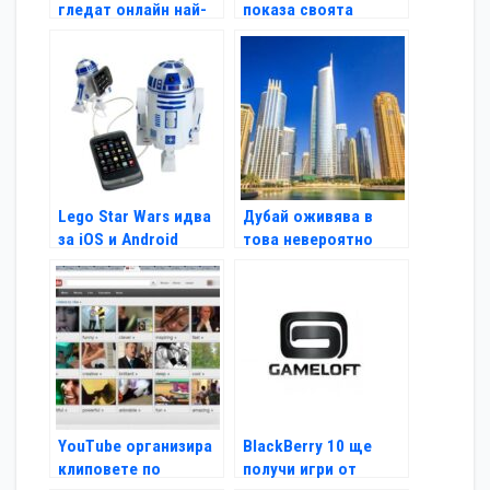
гледат онлайн най-
показа своята
много от всички
Android конзола
Shield
Lego Star Wars идва
Дубай оживява в
за iOS и Android
това невероятно
видео
YouTube организира
BlackBerry 10 ще
клиповете по
получи игри от