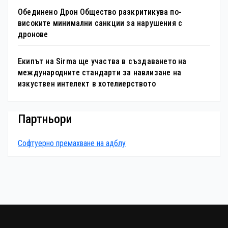
Обединено Дрон Общество разкритикува по-
високите минимални санкции за нарушения с
дронове
Екипът на Sirma ще участва в създаването на
международните стандарти за навлизане на
изкуствен интелект в хотелиерството
Партньори
Софтуерно премахване на адблу