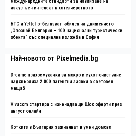
международните стандарти за навлизане на
изкуствен интелект в хотелиерството
БТС и Yettel отбелязват юбилея на движението
„Опознай България – 100 национални туристически
обекта“ със специална изложба в София
Най-новото от Pixelmedia.bg
Dreame прахосмукачки за мокро и сухо почистване
надхвърлиха 2 000 патентни заявки в световен
мащаб
Vivacom стартира с изненадващи Шок оферти през
август онлайн
Котките в България заживяват в умни домове