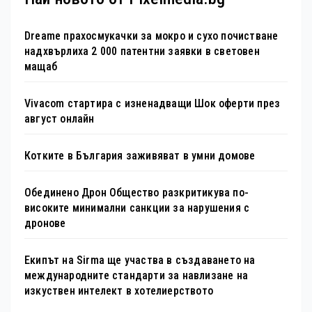
Dreame прахосмукачки за мокро и сухо почистване
надхвърлиха 2 000 патентни заявки в световен
мащаб
Vivacom стартира с изненадващи Шок оферти през
август онлайн
Котките в България заживяват в умни домове
Обединено Дрон Общество разкритикува по-
високите минимални санкции за нарушения с
дронове
Екипът на Sirma ще участва в създаването на
международните стандарти за навлизане на
изкуствен интелект в хотелиерството