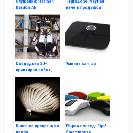
Слушалки: Harman
TegraZone PlayPad
Kardon AE
вече в продажба
Създадоха 3D-
Умният кантар
принтиран робот,
вдъхновен от
Трансформърс
Книга се превръща в
Първи поглед: Ego!
лампа
Smartmouse