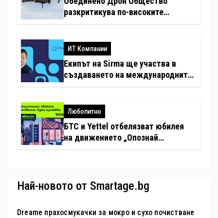
Обединено Дрон Общество
разкритикува по-високите
минимални санкции за нарушения
с дронове
ИТ Компании
Екипът на Sirma ще участва в
създаването на международните
стандарти за навлизане на
изкуствен интелект в
хотелиерството
Любопитно
БТС и Yettel отбелязват юбилея
на движението „Опознай
България – 100 национални
туристически обекта“ със
специална изложба в София
Най-новото от Smartage.bg
Dreame прахосмукачки за мокро и сухо почистване