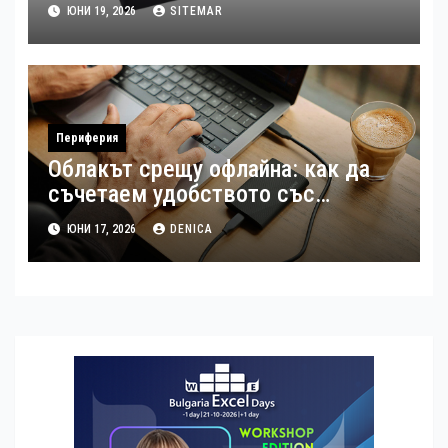
дизайн и 26 RGB режима (Ревю)
ЮНИ 19, 2026
SITEMAR
Периферия
Облакът срещу офлайна: как да
съчетаем удобството със
сигурността
ЮНИ 17, 2026
DENICA