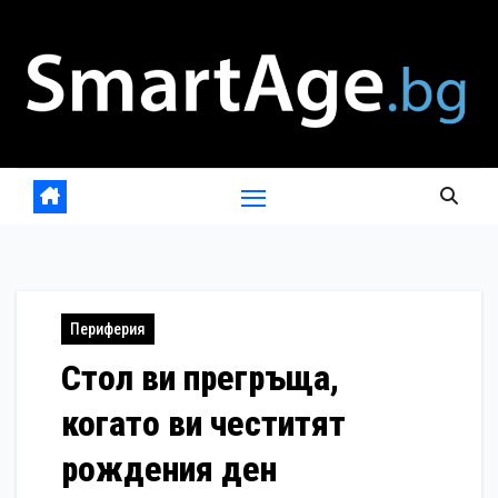
Skip
to
content
Периферия
Стол ви прегръща,
когато ви честитят
рождения ден