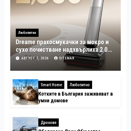
Любопитно
Dreame прахосмукачки за мокро и
сухо почистване надхвърлиха 2 000
патентни заявки в световен мащаб
АВГУСТ 7, 2026
SITEMAR
Smart Home
Любопитно
Котките в България заживяват в
умни домове
Дронове