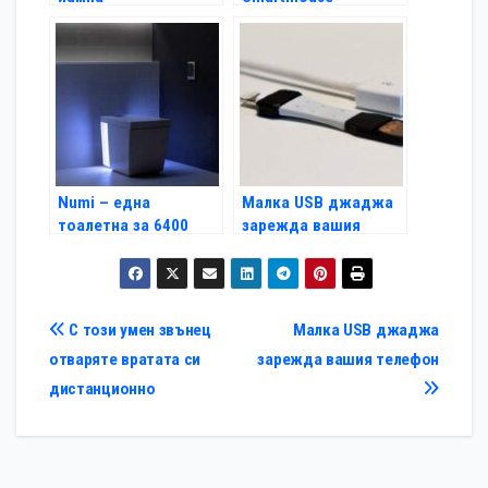
Numi – една
Малка USB джаджа
тоалетна за 6400
зарежда вашия
долара
телефон
Навигация
С този умен звънец
Малка USB джаджа
отваряте вратата си
зарежда вашия телефон
дистанционно