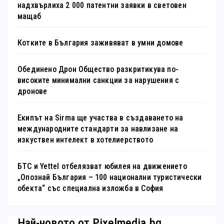
надхвърлиха 2 000 патентни заявки в световен
мащаб
Котките в България заживяват в умни домове
Обединено Дрон Общество разкритикува по-
високите минимални санкции за нарушения с
дронове
Екипът на Sirma ще участва в създаването на
международните стандарти за навлизане на
изкуствен интелект в хотелиерството
БТС и Yettel отбелязват юбилея на движението
„Опознай България – 100 национални туристически
обекта“ със специална изложба в София
Най-новото от Pixelmedia.bg