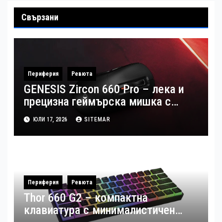
Свързани
Периферия
Ревюта
GENESIS Zircon 660 Pro – лека и
прецизна геймърска мишка с
професионални възможности
ЮЛИ 17, 2026
SITEMAR
(Ревю)
Периферия
Ревюта
Thor 660 G2 – компактна
клавиатура с минималистичен