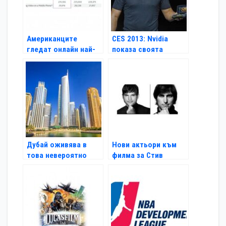
Американците
CES 2013: Nvidia
гледат онлайн най-
показа своята
много от всички
Android конзола
Shield
Дубай оживява в
Нови актьори към
това невероятно
филма за Стив
видео
Джобс