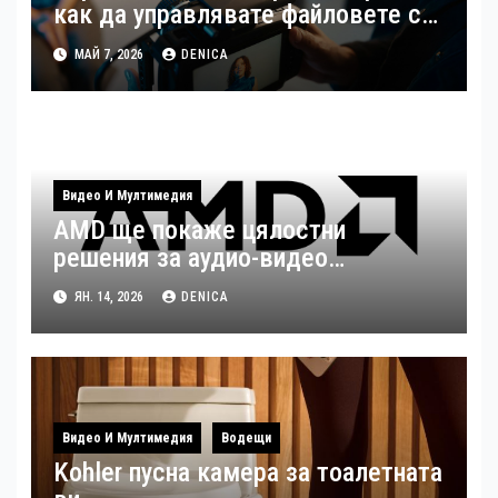
как да управлявате файловете си
като създател
МАЙ 7, 2026
DENICA
Видео И Мултимедия
AMD ще покаже цялостни
решения за аудио-видео
излъчвания по време на ISE 2026
ЯН. 14, 2026
DENICA
Видео И Мултимедия
Водещи
Kohler пусна камера за тоалетната