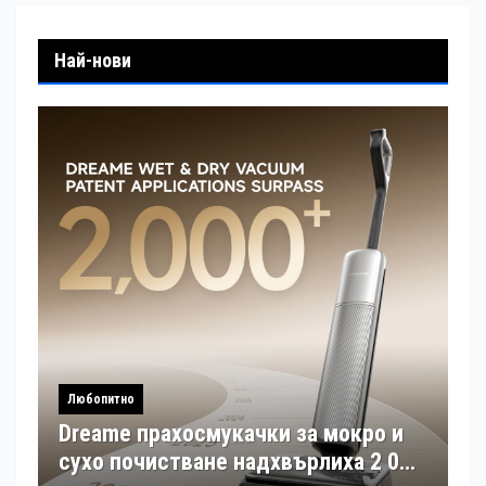
Най-нови
Любопитно
Dreame прахосмукачки за мокро и
сухо почистване надхвърлиха 2 000