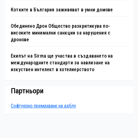
Котките в България заживяват в умни домове
Обединено Дрон Общество разкритикува по-
високите минимални санкции за нарушения с
дронове
Екипът на Sirma ще участва в създаването на
международните стандарти за навлизане на
изкуствен интелект в хотелиерството
Партньори
Софтуерно премахване на адблу