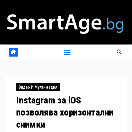
Skip
to
content
Видео И Мултимедия
Instagram за iOS
позволява хоризонтални
снимки