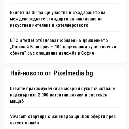
Екипът на Sirma ще участва в създаването на
международните стандарти за навлизане на
изкуствен интелект в хотелиерството
БТС и Yettel отбелязват юбилея на движението
„Опознай България – 100 национални туристически
обекта“ със специална изложба в София
Най-новото от Pixelmedia.bg
Dreame прахосмукачки за мокро и сухо почистване
надхвърлиха 2 000 патентни заявки в световен
мащаб
Vivacom стартира с изненадващи Шок оферти през
август онлайн