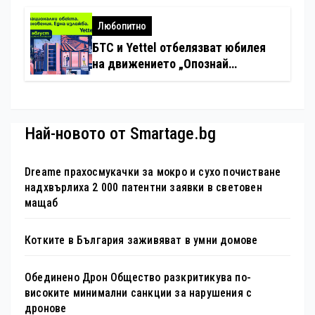
изкуствен интелект в
хотелиерството
Любопитно
БТС и Yettel отбелязват юбилея
на движението „Опознай
България – 100 национални
туристически обекта“ със
специална изложба в София
Най-новото от Smartage.bg
Dreame прахосмукачки за мокро и сухо почистване
надхвърлиха 2 000 патентни заявки в световен
мащаб
Котките в България заживяват в умни домове
Обединено Дрон Общество разкритикува по-
високите минимални санкции за нарушения с
дронове