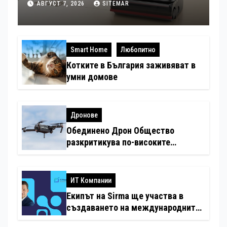
патентни заявки в световен мащаб
АВГУСТ 7, 2026
SITEMAR
Smart Home
Любопитно
Котките в България заживяват в
умни домове
Дронове
Обединено Дрон Общество
разкритикува по-високите
минимални санкции за нарушения
с дронове
ИТ Компании
Екипът на Sirma ще участва в
създаването на международните
стандарти за навлизане на