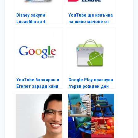
Disney закупи
YouTube ще излъчва
Lucasfilm за 4
на живо мачове от
милиарда
NBA D-League
YouTube блокиран в
Google Play празнува
Египет заради клип
първи рожден ден