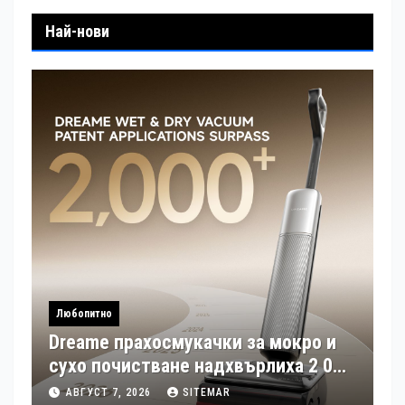
Най-нови
Любопитно
Dreame прахосмукачки за мокро и
сухо почистване надхвърлиха 2 000
патентни заявки в световен мащаб
АВГУСТ 7, 2026
SITEMAR