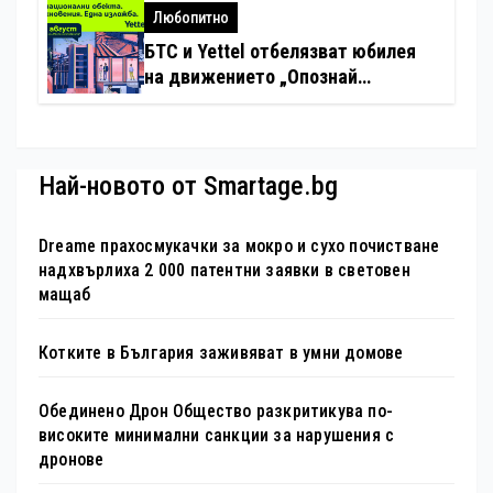
хотелиерството
Любопитно
БТС и Yettel отбелязват юбилея
на движението „Опознай
България – 100 национални
туристически обекта“ със
специална изложба в София
Най-новото от Smartage.bg
Dreame прахосмукачки за мокро и сухо почистване
надхвърлиха 2 000 патентни заявки в световен
мащаб
Котките в България заживяват в умни домове
Обединено Дрон Общество разкритикува по-
високите минимални санкции за нарушения с
дронове