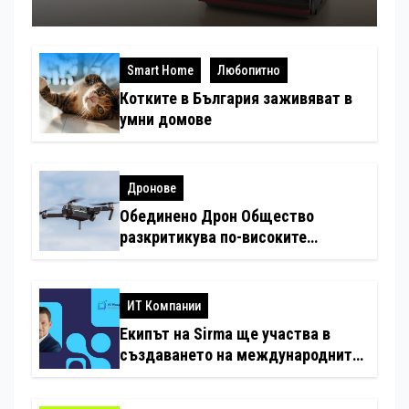
Smart Home
Любопитно
Котките в България заживяват в
умни домове
Дронове
Обединено Дрон Общество
разкритикува по-високите
минимални санкции за нарушения
с дронове
ИТ Компании
Екипът на Sirma ще участва в
създаването на международните
стандарти за навлизане на
изкуствен интелект в