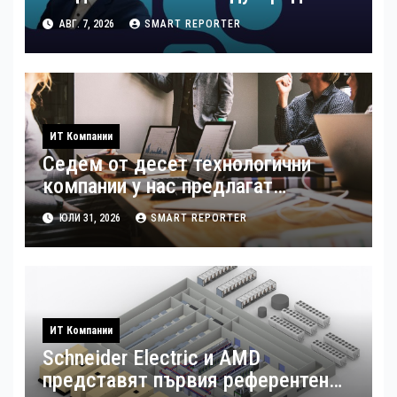
стандарти за навлизане на
АВГ. 7, 2026
SMART REPORTER
изкуствен интелект в
хотелиерството
ИТ Компании
Седем от десет технологични
компании у нас предлагат
хибридна работа
ЮЛИ 31, 2026
SMART REPORTER
ИТ Компании
Schneider Electric и AMD
представят първия референтен