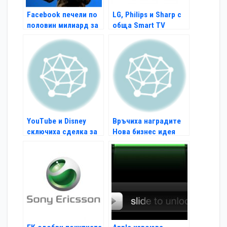
Facebook печели по
LG, Philips и Sharp с
половин милиард за
обща Smart TV
6 месеца
платформа
YouTube и Disney
Връчиха наградите
сключиха сделка за
Нова бизнес идея
видео серии