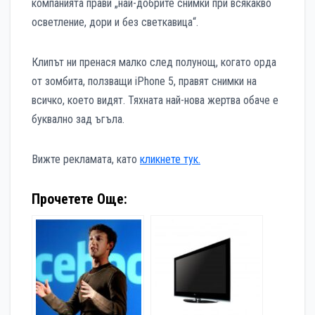
компанията прави „най-добрите снимки при всякакво
осветление, дори и без светкавица“.
Клипът ни пренася малко след полунощ, когато орда
от зомбита, ползващи iPhone 5, правят снимки на
всичко, което видят. Тяхната най-нова жертва обаче е
буквално зад ъгъла.
Вижте рекламата, като
кликнете тук.
Прочетете Още: