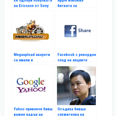
EK одобри покупката
Apple извоюва
на Ericsson от Sony
битката за
жестовото
отключване
Megaupload акаунти
Facebook с рекорден
са имали и
спад на акциите
американски
политици
Yahoo привлече бивш
Осъдиха бивша
важен кадър на
служителка на