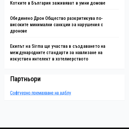
Котките в България заживяват в умни домове
Обединено Дрон Общество разкритикува по-
високите минимални санкции за нарушения с
дронове
Екипът на Sirma ще участва в създаването на
международните стандарти за навлизане на
изкуствен интелект в хотелиерството
Партньори
Софтуерно премахване на адблу