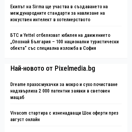
Екипът на Sirma ще участва в създаването на
международните стандарти за навлизане на
изкуствен интелект в хотелиерството
БТС и Yettel отбелязват юбилея на движението
„Опознай България – 100 национални туристически
обекта“ със специална изложба в София
Най-новото от Pixelmedia.bg
Dreame прахосмукачки за мокро и сухо почистване
надхвърлиха 2 000 патентни заявки в световен
мащаб
Vivacom стартира с изненадващи Шок оферти през
август онлайн