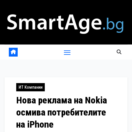
Skip
to
content
ИТ Компании
Нова реклама на Nokia
осмива потребителите
на iPhone