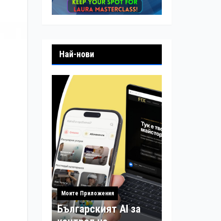
Най-нови
Моите Приложения
Българският AI за