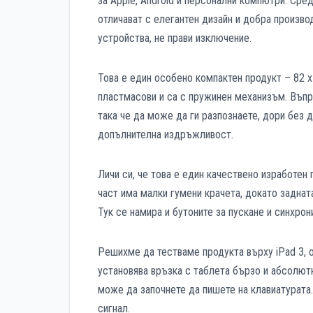
за Apple, Android и персонални компютри. Сред
отличават с елегантен дизайн и добра производ
устройства, не прави изключение.
Това е един особено компактен продукт – 82 x
пластмасови и са с пружинен механизъм. Въпре
така че да може да ги разпознаете, дори без 
допълнителна издръжливост.
Личи си, че това е един качествено изработен
част има малки гумени крачета, докато заднат
Тук се намира и бутоните за пускане и синхрон
Решихме да тестваме продукта върху iPad 3, о
установява връзка с таблета бързо и абсолю
може да започнете да пишете на клавиатурата.
сигнал.