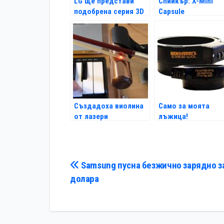
LG ще представи
Спийкър: X-Mini
подобрена серия 3D
Capsule
очила
Създадоха виолина
Само за моята
от лазери
лъжица!
Навигация
Samsung пусна безжично зарядно з
долара