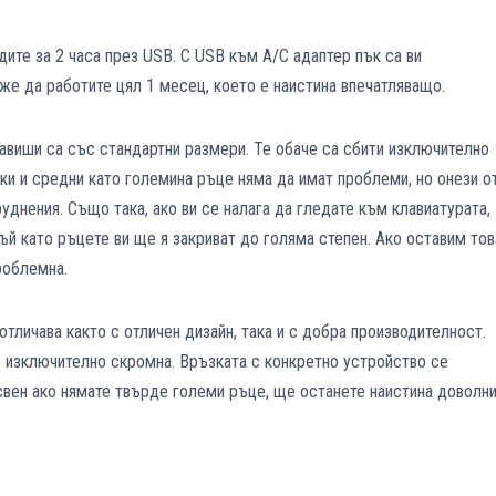
дите за 2 часа през USB. С USB към A/C адаптер пък са ви
е да работите цял 1 месец, което е наистина впечатляващо.
виши са със стандартни размери. Те обаче са сбити изключително
ки и средни като големина ръце няма да имат проблеми, но онези о
уднения. Също така, ако ви се налага да гледате към клавиатурата,
й като ръцете ви ще я закриват до голяма степен. Ако оставим тов
роблемна.
отличава както с отличен дизайн, така и с добра производителност.
е изключително скромна. Връзката с конкретно устройство се
освен ако нямате твърде големи ръце, ще останете наистина доволн