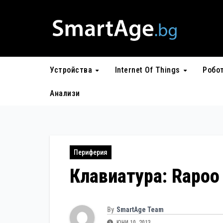
Skip
to
content
Устройства
Internet Of Things
Робо
Анализи
Периферия
Клавиатура: Rapoo
By
SmartAge Team
ЮНИ 10, 2013