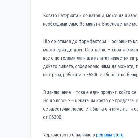
Когато батерията й се изтощи, може да я заре
необходими само 35 минути. Впоследствие мож
Що се отнася до формфактора – основните кла
много един до друг. Съответно – хората с мал
вас с по-големи лапи ще изпитат известни затр
докато пишете, определено няма да можете, тъ
настрана, работата с E6300 е абсолютно безп
В заключение – това е един продукт, който се 
Нещо повече – цената, на която се предлага, 
осъществява лесно, стабилна е и няма лаг и 
от E6300.
Усртойството е налично в
pcmania store