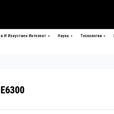
ти И Изкуствен Интелект
Наука
Технологии
 E6300