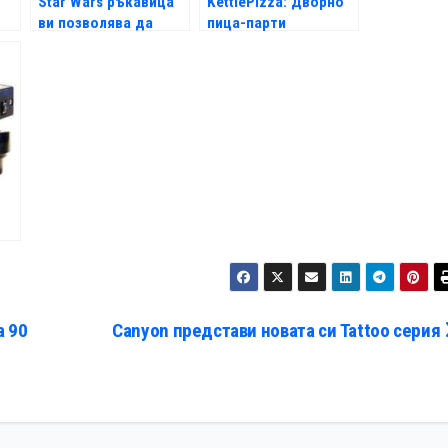
Star Wars ръкавица
KettlePizza: Дворно
ви позволява да
пица-парти
движите предмети
а 90
Canyon представи новата си Tattoo серия