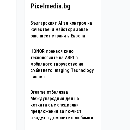
Pixelmedia.bg
Българският AI за контрол на
качествени майстори завзе
още шест страни в Европа
HONOR пренася кино
технологиите на ARRI в
мобилното творчество на
събитието Imaging Technology
Launch
Dreame отбелязва
Международния ден на
котката със специални
предложения за по-чист
въздух в домовете с любимци