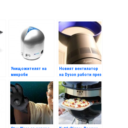
Унищожителят на
Новият вентилатор
микроби
на Dyson работи през
всички сезони