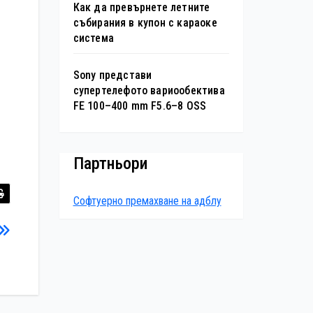
Как да превърнете летните
събирания в купон с караоке
система
Sony представи
супертелефото вариообектива
FE 100–400 mm F5.6–8 OSS
Партньори
Софтуерно премахване на адблу