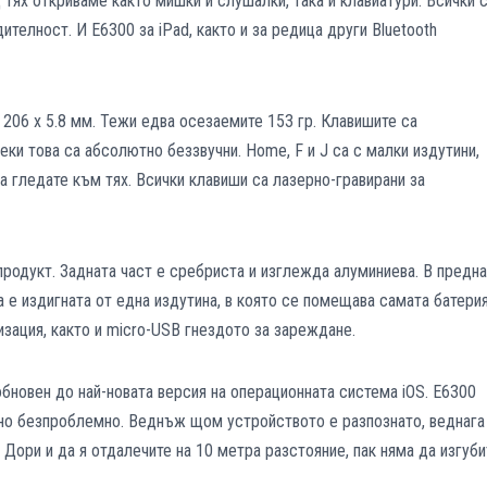
 тях откриваме както мишки и слушалки, така и клавиатури. Всички 
ителност. И E6300 за iPad, както и за редица други Bluetooth
 206 x 5.8 мм. Тежи едва осезаемите 153 гр. Клавишите са
ки това са абсолютно беззвучни. Home, F и J са с малки издутини,
да гледате към тях. Всички клавиши са лазерно-гравирани за
 продукт. Задната част е сребриста и изглежда алуминиева. В предн
а е издигната от една издутина, в която се помещава самата батерия
изация, както и micro-USB гнездото за зареждане.
бновен до най-новата версия на операционната система iOS. Е6300
тно безпроблемно. Веднъж щом устройството е разпознато, веднага
 Дори и да я отдалечите на 10 метра разстояние, пак няма да изгуби